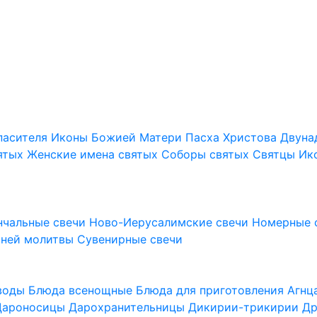
пасителя
Иконы Божией Матери
Пасха Христова
Двуна
ятых
Женские имена святых
Соборы святых
Святцы
Ик
нчальные свечи
Ново-Иерусалимские свечи
Номерные 
шней молитвы
Сувенирные свечи
 воды
Блюда всенощные
Блюда для приготовления Агн
Дароносицы
Дарохранительницы
Дикирии-трикирии
Др