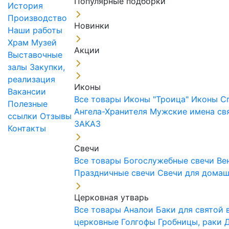
Популярные подборки
История
Производство
Новинки
Наши работы
Храм
Музей
Акции
Выставочные
залы
Закупки,
реализация
Иконы
Вакансии
Все товары
Иконы "Троица"
Иконы С
Полезные
Ангела-Хранителя
Мужские имена св
ссылки
Отзывы
ЗАКАЗ
Контакты
Свечи
Все товары
Богослужебные свечи
Ве
Праздничные свечи
Свечи для дома
Церковная утварь
Все товары
Аналои
Баки для святой
церковные
Голгофы
Гробницы, раки