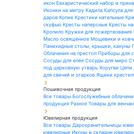
икон
Евхаристический набор и при
Иконки на митру
Кадила
Капсула для
даров
Копие
Крестики нательные
Кре
скуфью
Кресты наперсные
Кресты н
Кропило
Кружки для пожертвования
Масло освященное
Мощевики и ковч
Панихидные столы, крышки, кануны
Облачения на престол
Приборы для 
Сосуды для елея
Сосуды для миро
С
под церковную утварь
Хоругви
Цепи 
для свечей и огарков
Ящики крестил
Пошивочная продукция
Все товары
Богослужебные облачен
продукция
Разное
Товары для венча
Ювелирная продукция
Все товары
Дарохранительницы юве
ювелирные
Иконы и складни ювели