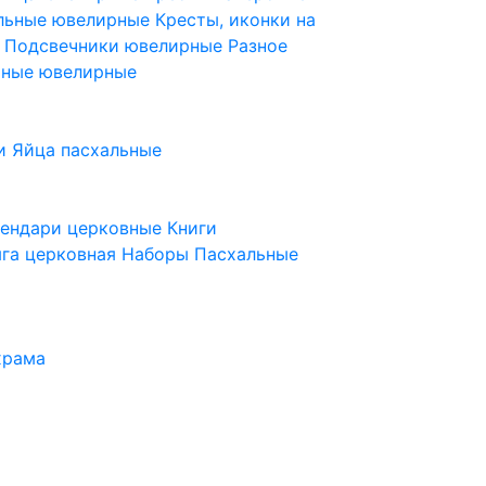
ельные ювелирные
Кресты, иконки на
е
Подсвечники ювелирные
Разное
ьные ювелирные
и
Яйца пасхальные
лендари церковные
Книги
га церковная
Наборы Пасхальные
храма