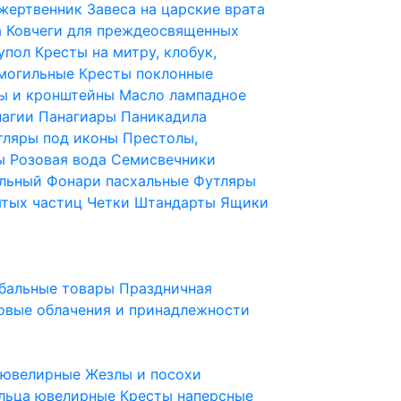
 жертвенник
Завеса на царские врата
а
Ковчеги для преждеосвященных
купол
Кресты на митру, клобук,
 могильные
Кресты поклонные
ы и кронштейны
Масло лампадное
нагии
Панагиары
Паникадила
тляры под иконы
Престолы,
ды
Розовая вода
Семисвечники
ильный
Фонари пасхальные
Футляры
ятых частиц
Четки
Штандарты
Ящики
бальные товары
Праздничная
овые облачения и принадлежности
ы ювелирные
Жезлы и посохи
льца ювелирные
Кресты наперсные