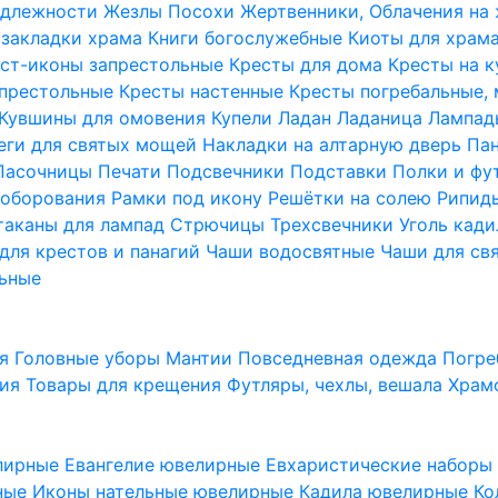
надлежности
Жезлы Посохи
Жертвенники, Облачения на
 закладки храма
Книги богослужебные
Киоты для храм
ст-иконы запрестольные
Кресты для дома
Кресты на 
апрестольные
Кресты настенные
Кресты погребальные,
Кувшины для омовения
Купели
Ладан
Ладаница
Лампад
еги для святых мощей
Накладки на алтарную дверь
Па
Пасочницы
Печати
Подсвечники
Подставки
Полки и фу
соборования
Рамки под икону
Решётки на солею
Рипи
таканы для лампад
Стрючицы
Трехсвечники
Уголь кад
для крестов и панагий
Чаши водосвятные
Чаши для св
ьные
ия
Головные уборы
Мантии
Повседневная одежда
Погре
ния
Товары для крещения
Футляры, чехлы, вешала
Храм
лирные
Евангелие ювелирные
Евхаристические набор
рные
Иконы нательные ювелирные
Кадила ювелирные
Ко