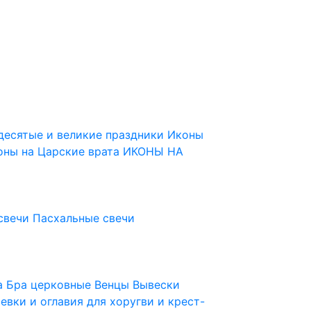
десятые и великие праздники
Иконы
оны на Царские врата
ИКОНЫ НА
свечи
Пасхальные свечи
ца
Бра церковные
Венцы
Вывески
евки и оглавия для хоругви и крест-