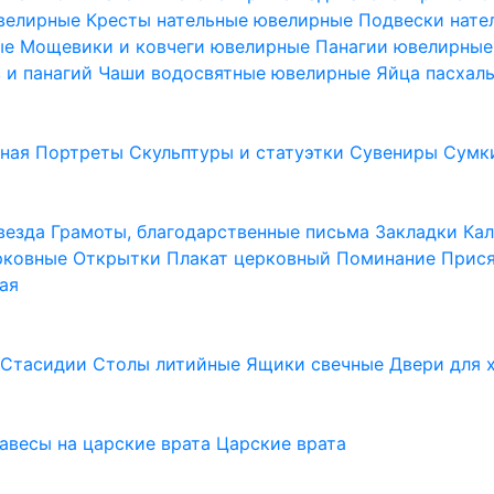
ювелирные
Кресты нательные ювелирные
Подвески нат
ые
Мощевики и ковчеги ювелирные
Панагии ювелирны
в и панагий
Чаши водосвятные ювелирные
Яйца пасхал
ьная
Портреты
Скульптуры и статуэтки
Сувениры
Сумк
везда
Грамоты, благодарственные письма
Закладки
Ка
рковные
Открытки
Плакат церковный
Поминание
Прися
ая
а
Стасидии
Столы литийные
Ящики свечные
Двери для 
завесы на царские врата
Царские врата