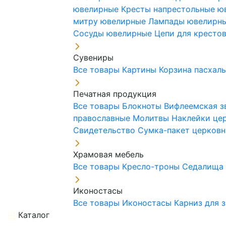
ювелирные
Кресты напрестольные 
митру ювелирные
Лампады ювелирн
Сосуды ювелирные
Цепи для кресто
Сувениры
Все товары
Картины
Корзина пасхал
Печатная продукция
Все товары
Блокноты
Вифлеемская з
православные
Молитвы
Наклейки це
Свидетельство
Сумка-пакет церковн
Храмовая мебель
Все товары
Кресло-троны
Седалищ
Иконостасы
Все товары
Иконостасы
Карниз для 
Каталог