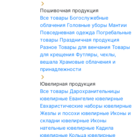
Пошивочная продукция
Все товары
Богослужебные
облачения
Головные уборы
Мантии
Повседневная одежда
Погребальные
товары
Праздничная продукция
Разное
Товары для венчания
Товары
для крещения
Футляры, чехлы,
вешала
Храмовые облачения и
принадлежности
Ювелирная продукция
Все товары
Дарохранительницы
ювелирные
Евангелие ювелирные
Евхаристические наборы ювелирные
Жезлы и посохи ювелирные
Иконы и
складни ювелирные
Иконы
нательные ювелирные
Кадила
ювелирные
Кольца ювелирные