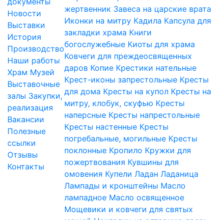
документы
жертвенник
Завеса на царские врата
Новости
Иконки на митру
Кадила
Капсула для
Выставки
закладки храма
Книги
История
богослужебные
Киоты для храма
Производство
Ковчеги для преждеосвященных
Наши работы
даров
Копие
Крестики нательные
Храм
Музей
Крест-иконы запрестольные
Кресты
Выставочные
для дома
Кресты на купол
Кресты на
залы
Закупки,
митру, клобук, скуфью
Кресты
реализация
наперсные
Кресты напрестольные
Вакансии
Кресты настенные
Кресты
Полезные
погребальные, могильные
Кресты
ссылки
поклонные
Кропило
Кружки для
Отзывы
пожертвования
Кувшины для
Контакты
омовения
Купели
Ладан
Ладаница
Лампады и кронштейны
Масло
лампадное
Масло освященное
Мощевики и ковчеги для святых