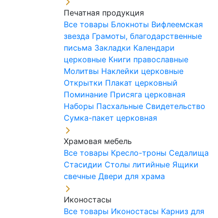
Печатная продукция
Все товары
Блокноты
Вифлеемская
звезда
Грамоты, благодарственные
письма
Закладки
Календари
церковные
Книги православные
Молитвы
Наклейки церковные
Открытки
Плакат церковный
Поминание
Присяга церковная
Наборы Пасхальные
Свидетельство
Сумка-пакет церковная
Храмовая мебель
Все товары
Кресло-троны
Седалища
Стасидии
Столы литийные
Ящики
свечные
Двери для храма
Иконостасы
Все товары
Иконостасы
Карниз для