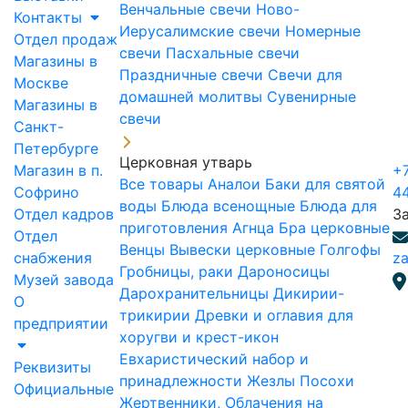
Венчальные свечи
Ново-
Контакты
Иерусалимские свечи
Номерные
Отдел продаж
свечи
Пасхальные свечи
Магазины в
Праздничные свечи
Свечи для
Москве
домашней молитвы
Сувенирные
Магазины в
свечи
Санкт-
Петербурге
Церковная утварь
Магазин в п.
+7
Все товары
Аналои
Баки для святой
Софрино
4
воды
Блюда всенощные
Блюда для
Отдел кадров
З
приготовления Агнца
Бра церковные
Отдел
Венцы
Вывески церковные
Голгофы
снабжения
za
Гробницы, раки
Дароносицы
Музей завода
Дарохранительницы
Дикирии-
О
трикирии
Древки и оглавия для
предприятии
хоругви и крест-икон
Евхаристический набор и
Реквизиты
принадлежности
Жезлы Посохи
Официальные
Жертвенники, Облачения на