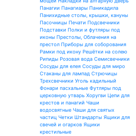
мощей
Накладки на алтарную дверь
Панагии
Панагиары
Паникадила
Панихидные столы, крышки, кануны
Пасочницы
Печати
Подсвечники
Подставки
Полки и футляры под
иконы
Престолы, Облачения на
престол
Приборы для соборования
Рамки под икону
Решётки на солею
Рипиды
Розовая вода
Семисвечники
Сосуды для елея
Сосуды для миро
Стаканы для лампад
Стрючицы
Трехсвечники
Уголь кадильный
Фонари пасхальные
Футляры под
церковную утварь
Хоругви
Цепи для
крестов и панагий
Чаши
водосвятные
Чаши для святых
частиц
Четки
Штандарты
Ящики для
свечей и огарков
Ящики
крестильные