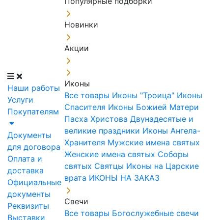
Популярные подборки
Новинки
Акции
Иконы
Наши работы
Все товары
Иконы "Троица"
Иконы
Услуги
Спасителя
Иконы Божией Матери
Покупателям
Пасха Христова
Двунадесятые и
великие праздники
Иконы Ангела-
Документы
Хранителя
Мужские имена святых
для договора
Женские имена святых
Соборы
Оплата и
святых
Святцы
Иконы на Царские
доставка
врата
ИКОНЫ НА ЗАКАЗ
Официальные
документы
Свечи
Реквизиты
Все товары
Богослужебные свечи
Выставки