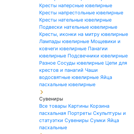
Кресты наперсные ювелирные
Кресты напрестольные ювелирные
Кресты нательные ювелирные
Подвески нательные ювелирные
Кресты, иконки на митру ювелирные
Лампады ювелирные
Мощевики и
ковчеги ювелирные
Панагии
ювелирные
Подсвечники ювелирные
Разное
Сосуды ювелирные
Цепи для
крестов и панагий
Чаши
водосвятные ювелирные
Яйца
пасхальные ювелирные
Сувениры
Все товары
Картины
Корзина
пасхальная
Портреты
Скульптуры и
статуэтки
Сувениры
Сумки
Яйца
пасхальные