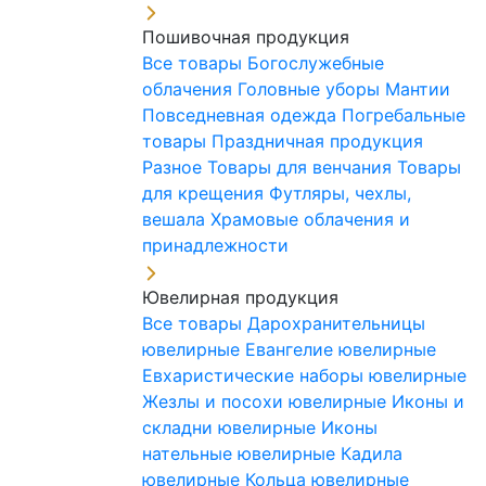
Пошивочная продукция
Все товары
Богослужебные
облачения
Головные уборы
Мантии
Повседневная одежда
Погребальные
товары
Праздничная продукция
Разное
Товары для венчания
Товары
для крещения
Футляры, чехлы,
вешала
Храмовые облачения и
принадлежности
Ювелирная продукция
Все товары
Дарохранительницы
ювелирные
Евангелие ювелирные
Евхаристические наборы ювелирные
Жезлы и посохи ювелирные
Иконы и
складни ювелирные
Иконы
нательные ювелирные
Кадила
ювелирные
Кольца ювелирные