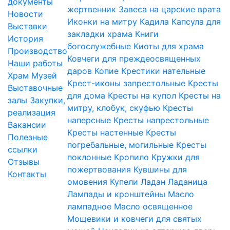
документы
жертвенник
Завеса на царские врата
Новости
Иконки на митру
Кадила
Капсула для
Выставки
закладки храма
Книги
История
богослужебные
Киоты для храма
Производство
Ковчеги для преждеосвященных
Наши работы
даров
Копие
Крестики нательные
Храм
Музей
Крест-иконы запрестольные
Кресты
Выставочные
для дома
Кресты на купол
Кресты на
залы
Закупки,
митру, клобук, скуфью
Кресты
реализация
наперсные
Кресты напрестольные
Вакансии
Кресты настенные
Кресты
Полезные
погребальные, могильные
Кресты
ссылки
поклонные
Кропило
Кружки для
Отзывы
пожертвования
Кувшины для
Контакты
омовения
Купели
Ладан
Ладаница
Лампады и кронштейны
Масло
лампадное
Масло освященное
Мощевики и ковчеги для святых