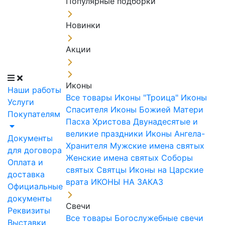
Популярные подборки
Новинки
Акции
Иконы
Наши работы
Все товары
Иконы "Троица"
Иконы
Услуги
Спасителя
Иконы Божией Матери
Покупателям
Пасха Христова
Двунадесятые и
великие праздники
Иконы Ангела-
Документы
Хранителя
Мужские имена святых
для договора
Женские имена святых
Соборы
Оплата и
святых
Святцы
Иконы на Царские
доставка
врата
ИКОНЫ НА ЗАКАЗ
Официальные
документы
Свечи
Реквизиты
Все товары
Богослужебные свечи
Выставки