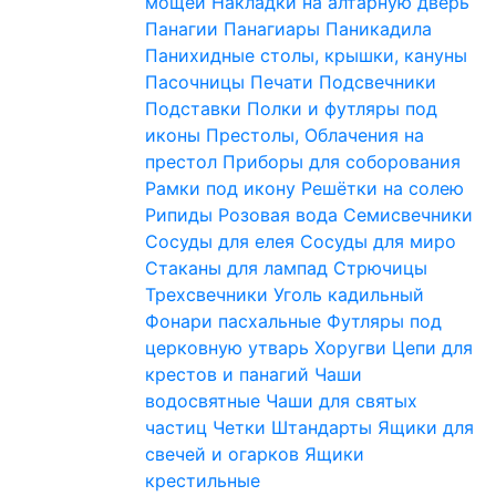
мощей
Накладки на алтарную дверь
Панагии
Панагиары
Паникадила
Панихидные столы, крышки, кануны
Пасочницы
Печати
Подсвечники
Подставки
Полки и футляры под
иконы
Престолы, Облачения на
престол
Приборы для соборования
Рамки под икону
Решётки на солею
Рипиды
Розовая вода
Семисвечники
Сосуды для елея
Сосуды для миро
Стаканы для лампад
Стрючицы
Трехсвечники
Уголь кадильный
Фонари пасхальные
Футляры под
церковную утварь
Хоругви
Цепи для
крестов и панагий
Чаши
водосвятные
Чаши для святых
частиц
Четки
Штандарты
Ящики для
свечей и огарков
Ящики
крестильные