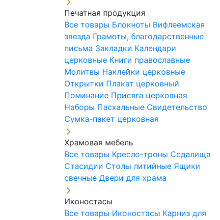
Печатная продукция
Все товары
Блокноты
Вифлеемская
звезда
Грамоты, благодарственные
письма
Закладки
Календари
церковные
Книги православные
Молитвы
Наклейки церковные
Открытки
Плакат церковный
Поминание
Присяга церковная
Наборы Пасхальные
Свидетельство
Сумка-пакет церковная
Храмовая мебель
Все товары
Кресло-троны
Седалища
Стасидии
Столы литийные
Ящики
свечные
Двери для храма
Иконостасы
Все товары
Иконостасы
Карниз для