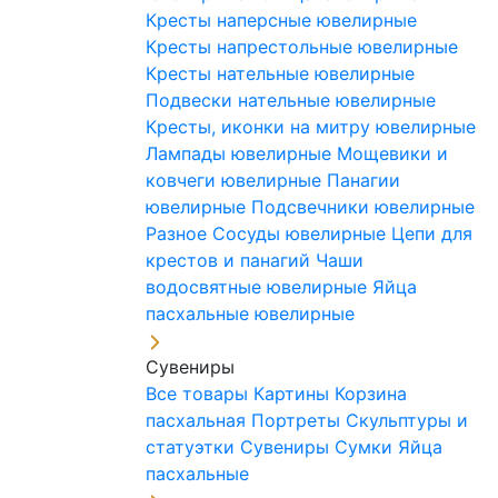
Кресты наперсные ювелирные
Кресты напрестольные ювелирные
Кресты нательные ювелирные
Подвески нательные ювелирные
Кресты, иконки на митру ювелирные
Лампады ювелирные
Мощевики и
ковчеги ювелирные
Панагии
ювелирные
Подсвечники ювелирные
Разное
Сосуды ювелирные
Цепи для
крестов и панагий
Чаши
водосвятные ювелирные
Яйца
пасхальные ювелирные
Сувениры
Все товары
Картины
Корзина
пасхальная
Портреты
Скульптуры и
статуэтки
Сувениры
Сумки
Яйца
пасхальные