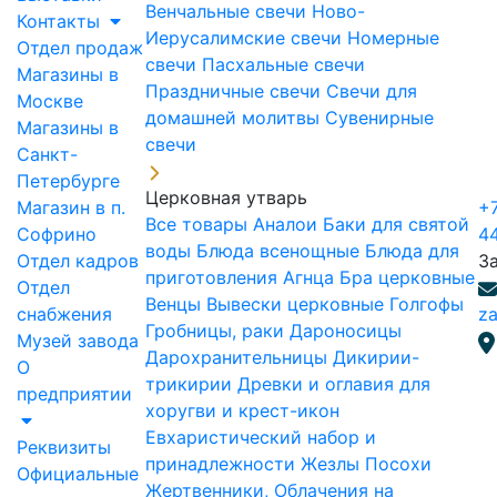
Венчальные свечи
Ново-
Контакты
Иерусалимские свечи
Номерные
Отдел продаж
свечи
Пасхальные свечи
Магазины в
Праздничные свечи
Свечи для
Москве
домашней молитвы
Сувенирные
Магазины в
свечи
Санкт-
Петербурге
Церковная утварь
Магазин в п.
+7
Все товары
Аналои
Баки для святой
Софрино
4
воды
Блюда всенощные
Блюда для
Отдел кадров
З
приготовления Агнца
Бра церковные
Отдел
Венцы
Вывески церковные
Голгофы
снабжения
za
Гробницы, раки
Дароносицы
Музей завода
Дарохранительницы
Дикирии-
О
трикирии
Древки и оглавия для
предприятии
хоругви и крест-икон
Евхаристический набор и
Реквизиты
принадлежности
Жезлы Посохи
Официальные
Жертвенники, Облачения на