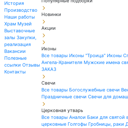
Популярные подборки
История
Производство
Новинки
Наши работы
Храм
Музей
Акции
Выставочные
залы
Закупки,
реализация
Иконы
Вакансии
Все товары
Иконы "Троица"
Иконы С
Полезные
Ангела-Хранителя
Мужские имена св
ссылки
Отзывы
ЗАКАЗ
Контакты
Свечи
Все товары
Богослужебные свечи
Ве
Праздничные свечи
Свечи для дома
Церковная утварь
Все товары
Аналои
Баки для святой
церковные
Голгофы
Гробницы, раки