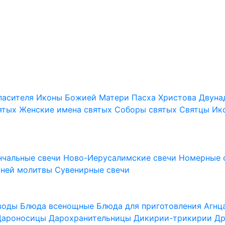
пасителя
Иконы Божией Матери
Пасха Христова
Двуна
ятых
Женские имена святых
Соборы святых
Святцы
Ик
нчальные свечи
Ново-Иерусалимские свечи
Номерные 
шней молитвы
Сувенирные свечи
 воды
Блюда всенощные
Блюда для приготовления Агн
Дароносицы
Дарохранительницы
Дикирии-трикирии
Др