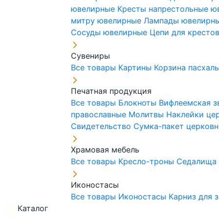
ювелирные
Кресты напрестольные 
митру ювелирные
Лампады ювелирн
Сосуды ювелирные
Цепи для кресто
Сувениры
Все товары
Картины
Корзина пасхал
Печатная продукция
Все товары
Блокноты
Вифлеемская з
православные
Молитвы
Наклейки це
Свидетельство
Сумка-пакет церковн
Храмовая мебель
Все товары
Кресло-троны
Седалищ
Иконостасы
Все товары
Иконостасы
Карниз для 
Каталог