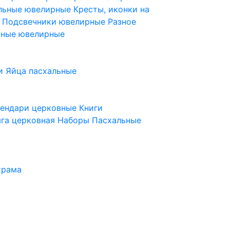
ельные ювелирные
Кресты, иконки на
е
Подсвечники ювелирные
Разное
ьные ювелирные
и
Яйца пасхальные
лендари церковные
Книги
га церковная
Наборы Пасхальные
храма