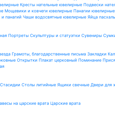
ювелирные
Кресты нательные ювелирные
Подвески нат
ые
Мощевики и ковчеги ювелирные
Панагии ювелирны
в и панагий
Чаши водосвятные ювелирные
Яйца пасхал
ьная
Портреты
Скульптуры и статуэтки
Сувениры
Сумк
везда
Грамоты, благодарственные письма
Закладки
Ка
рковные
Открытки
Плакат церковный
Поминание
Прися
ая
а
Стасидии
Столы литийные
Ящики свечные
Двери для 
завесы на царские врата
Царские врата