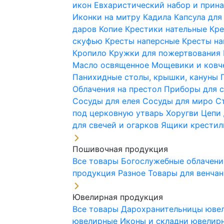
икон
Евхаристический набор и при
Иконки на митру
Кадила
Капсула для
даров
Копие
Крестики нательные
Кре
скуфью
Кресты наперсные
Кресты н
Кропило
Кружки для пожертвования
Масло освященное
Мощевики и ковч
Панихидные столы, крышки, кануны
Облачения на престол
Приборы для 
Сосуды для елея
Сосуды для миро
С
под церковную утварь
Хоругви
Цепи 
для свечей и огарков
Ящики крестил
Пошивочная продукция
Все товары
Богослужебные облачен
продукция
Разное
Товары для венча
Ювелирная продукция
Все товары
Дарохранительницы юве
ювелирные
Иконы и складни ювели