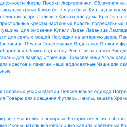
надлежности
Жезлы Посохи
Жертвенники, Облачения на
 закладки храма
Книги богослужебные
Киоты для храм
ст-иконы запрестольные
Кресты для дома
Кресты на 
апрестольные
Кресты настенные
Кресты погребальные,
Кувшины для омовения
Купели
Ладан
Ладаница
Лампад
еги для святых мощей
Накладки на алтарную дверь
Па
Пасочницы
Печати
Подсвечники
Подставки
Полки и фу
соборования
Рамки под икону
Решётки на солею
Рипи
таканы для лампад
Стрючицы
Трехсвечники
Уголь кад
для крестов и панагий
Чаши водосвятные
Чаши для св
ьные
ия
Головные уборы
Мантии
Повседневная одежда
Погре
ния
Товары для крещения
Футляры, чехлы, вешала
Храм
лирные
Евангелие ювелирные
Евхаристические набор
рные
Иконы нательные ювелирные
Кадила ювелирные
Ко