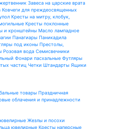
 жертвенник
Завеса на царские врата
а
Ковчеги для преждеосвященных
купол
Кресты на митру, клобук,
 могильные
Кресты поклонные
ы и кронштейны
Масло лампадное
нагии
Панагиары
Паникадила
тляры под иконы
Престолы,
ды
Розовая вода
Семисвечники
ильный
Фонари пасхальные
Футляры
ятых частиц
Четки
Штандарты
Ящики
бальные товары
Праздничная
овые облачения и принадлежности
ы ювелирные
Жезлы и посохи
льца ювелирные
Кресты наперсные