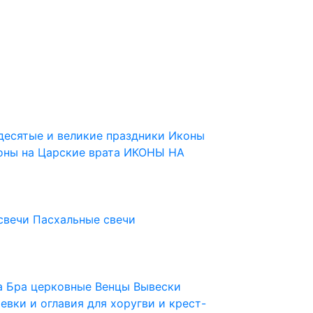
десятые и великие праздники
Иконы
оны на Царские врата
ИКОНЫ НА
свечи
Пасхальные свечи
ца
Бра церковные
Венцы
Вывески
евки и оглавия для хоругви и крест-