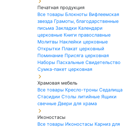
Печатная продукция
Все товары
Блокноты
Вифлеемская
звезда
Грамоты, благодарственные
письма
Закладки
Календари
церковные
Книги православные
Молитвы
Наклейки церковные
Открытки
Плакат церковный
Поминание
Присяга церковная
Наборы Пасхальные
Свидетельство
Сумка-пакет церковная
Храмовая мебель
Все товары
Кресло-троны
Седалища
Стасидии
Столы литийные
Ящики
свечные
Двери для храма
Иконостасы
Все товары
Иконостасы
Карниз для