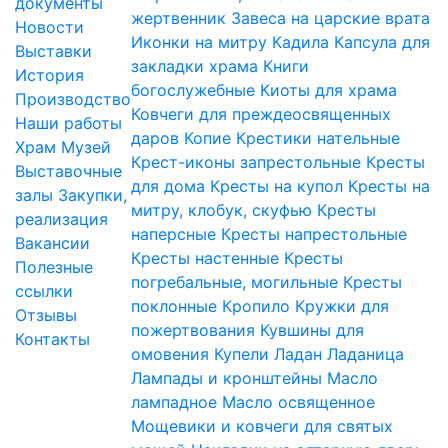
документы
жертвенник
Завеса на царские врата
Новости
Иконки на митру
Кадила
Капсула для
Выставки
закладки храма
Книги
История
богослужебные
Киоты для храма
Производство
Ковчеги для преждеосвященных
Наши работы
даров
Копие
Крестики нательные
Храм
Музей
Крест-иконы запрестольные
Кресты
Выставочные
для дома
Кресты на купол
Кресты на
залы
Закупки,
митру, клобук, скуфью
Кресты
реализация
наперсные
Кресты напрестольные
Вакансии
Кресты настенные
Кресты
Полезные
погребальные, могильные
Кресты
ссылки
поклонные
Кропило
Кружки для
Отзывы
пожертвования
Кувшины для
Контакты
омовения
Купели
Ладан
Ладаница
Лампады и кронштейны
Масло
лампадное
Масло освященное
Мощевики и ковчеги для святых