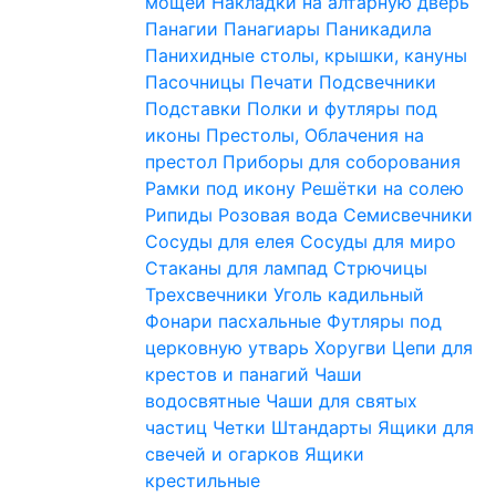
мощей
Накладки на алтарную дверь
Панагии
Панагиары
Паникадила
Панихидные столы, крышки, кануны
Пасочницы
Печати
Подсвечники
Подставки
Полки и футляры под
иконы
Престолы, Облачения на
престол
Приборы для соборования
Рамки под икону
Решётки на солею
Рипиды
Розовая вода
Семисвечники
Сосуды для елея
Сосуды для миро
Стаканы для лампад
Стрючицы
Трехсвечники
Уголь кадильный
Фонари пасхальные
Футляры под
церковную утварь
Хоругви
Цепи для
крестов и панагий
Чаши
водосвятные
Чаши для святых
частиц
Четки
Штандарты
Ящики для
свечей и огарков
Ящики
крестильные