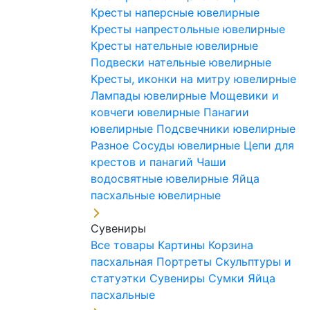
Кресты наперсные ювелирные
Кресты напрестольные ювелирные
Кресты нательные ювелирные
Подвески нательные ювелирные
Кресты, иконки на митру ювелирные
Лампады ювелирные
Мощевики и
ковчеги ювелирные
Панагии
ювелирные
Подсвечники ювелирные
Разное
Сосуды ювелирные
Цепи для
крестов и панагий
Чаши
водосвятные ювелирные
Яйца
пасхальные ювелирные
Сувениры
Все товары
Картины
Корзина
пасхальная
Портреты
Скульптуры и
статуэтки
Сувениры
Сумки
Яйца
пасхальные