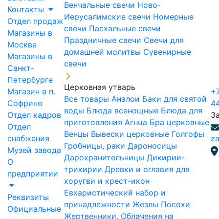
Венчальные свечи
Ново-
Контакты
Иерусалимские свечи
Номерные
Отдел продаж
свечи
Пасхальные свечи
Магазины в
Праздничные свечи
Свечи для
Москве
домашней молитвы
Сувенирные
Магазины в
свечи
Санкт-
Петербурге
Церковная утварь
Магазин в п.
+7
Все товары
Аналои
Баки для святой
Софрино
4
воды
Блюда всенощные
Блюда для
Отдел кадров
З
приготовления Агнца
Бра церковные
Отдел
Венцы
Вывески церковные
Голгофы
снабжения
za
Гробницы, раки
Дароносицы
Музей завода
Дарохранительницы
Дикирии-
О
трикирии
Древки и оглавия для
предприятии
хоругви и крест-икон
Евхаристический набор и
Реквизиты
принадлежности
Жезлы Посохи
Официальные
Жертвенники, Облачения на