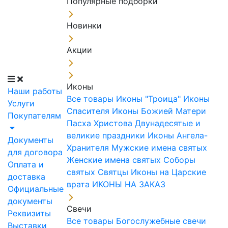
Популярные подборки
Новинки
Акции
Иконы
Наши работы
Все товары
Иконы "Троица"
Иконы
Услуги
Спасителя
Иконы Божией Матери
Покупателям
Пасха Христова
Двунадесятые и
великие праздники
Иконы Ангела-
Документы
Хранителя
Мужские имена святых
для договора
Женские имена святых
Соборы
Оплата и
святых
Святцы
Иконы на Царские
доставка
врата
ИКОНЫ НА ЗАКАЗ
Официальные
документы
Свечи
Реквизиты
Все товары
Богослужебные свечи
Выставки