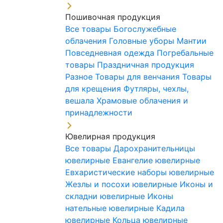
Пошивочная продукция
Все товары
Богослужебные
облачения
Головные уборы
Мантии
Повседневная одежда
Погребальные
товары
Праздничная продукция
Разное
Товары для венчания
Товары
для крещения
Футляры, чехлы,
вешала
Храмовые облачения и
принадлежности
Ювелирная продукция
Все товары
Дарохранительницы
ювелирные
Евангелие ювелирные
Евхаристические наборы ювелирные
Жезлы и посохи ювелирные
Иконы и
складни ювелирные
Иконы
нательные ювелирные
Кадила
ювелирные
Кольца ювелирные