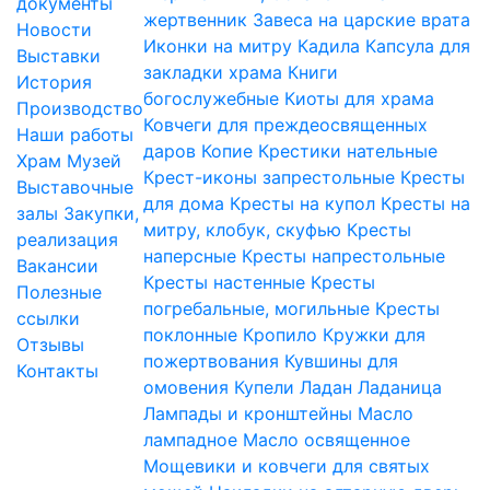
документы
жертвенник
Завеса на царские врата
Новости
Иконки на митру
Кадила
Капсула для
Выставки
закладки храма
Книги
История
богослужебные
Киоты для храма
Производство
Ковчеги для преждеосвященных
Наши работы
даров
Копие
Крестики нательные
Храм
Музей
Крест-иконы запрестольные
Кресты
Выставочные
для дома
Кресты на купол
Кресты на
залы
Закупки,
митру, клобук, скуфью
Кресты
реализация
наперсные
Кресты напрестольные
Вакансии
Кресты настенные
Кресты
Полезные
погребальные, могильные
Кресты
ссылки
поклонные
Кропило
Кружки для
Отзывы
пожертвования
Кувшины для
Контакты
омовения
Купели
Ладан
Ладаница
Лампады и кронштейны
Масло
лампадное
Масло освященное
Мощевики и ковчеги для святых