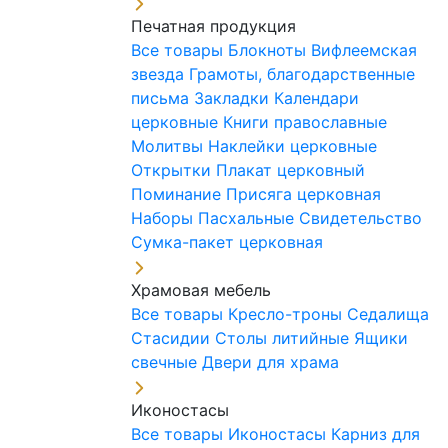
Печатная продукция
Все товары
Блокноты
Вифлеемская
звезда
Грамоты, благодарственные
письма
Закладки
Календари
церковные
Книги православные
Молитвы
Наклейки церковные
Открытки
Плакат церковный
Поминание
Присяга церковная
Наборы Пасхальные
Свидетельство
Сумка-пакет церковная
Храмовая мебель
Все товары
Кресло-троны
Седалища
Стасидии
Столы литийные
Ящики
свечные
Двери для храма
Иконостасы
Все товары
Иконостасы
Карниз для