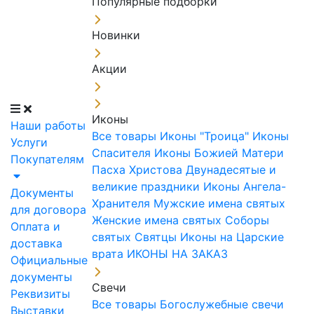
Популярные подборки
Новинки
Акции
Иконы
Наши работы
Все товары
Иконы "Троица"
Иконы
Услуги
Спасителя
Иконы Божией Матери
Покупателям
Пасха Христова
Двунадесятые и
великие праздники
Иконы Ангела-
Документы
Хранителя
Мужские имена святых
для договора
Женские имена святых
Соборы
Оплата и
святых
Святцы
Иконы на Царские
доставка
врата
ИКОНЫ НА ЗАКАЗ
Официальные
документы
Свечи
Реквизиты
Все товары
Богослужебные свечи
Выставки