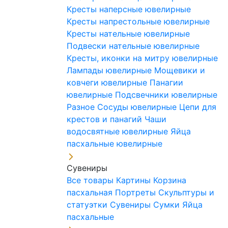
Кресты наперсные ювелирные
Кресты напрестольные ювелирные
Кресты нательные ювелирные
Подвески нательные ювелирные
Кресты, иконки на митру ювелирные
Лампады ювелирные
Мощевики и
ковчеги ювелирные
Панагии
ювелирные
Подсвечники ювелирные
Разное
Сосуды ювелирные
Цепи для
крестов и панагий
Чаши
водосвятные ювелирные
Яйца
пасхальные ювелирные
Сувениры
Все товары
Картины
Корзина
пасхальная
Портреты
Скульптуры и
статуэтки
Сувениры
Сумки
Яйца
пасхальные