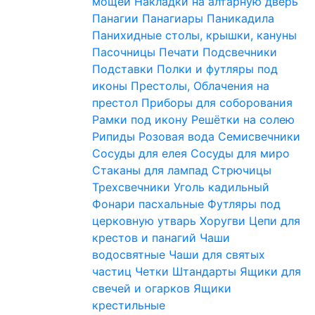
мощей
Накладки на алтарную дверь
Панагии
Панагиары
Паникадила
Панихидные столы, крышки, кануны
Пасочницы
Печати
Подсвечники
Подставки
Полки и футляры под
иконы
Престолы, Облачения на
престол
Приборы для соборования
Рамки под икону
Решётки на солею
Рипиды
Розовая вода
Семисвечники
Сосуды для елея
Сосуды для миро
Стаканы для лампад
Стрючицы
Трехсвечники
Уголь кадильный
Фонари пасхальные
Футляры под
церковную утварь
Хоругви
Цепи для
крестов и панагий
Чаши
водосвятные
Чаши для святых
частиц
Четки
Штандарты
Ящики для
свечей и огарков
Ящики
крестильные