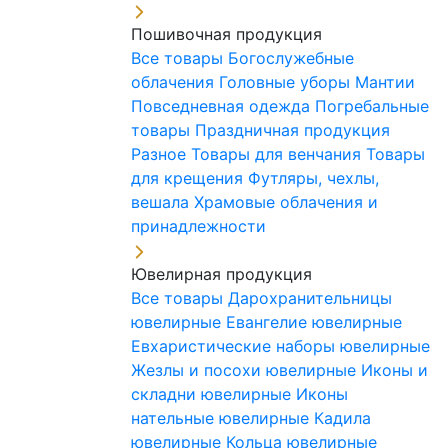
Пошивочная продукция
Все товары
Богослужебные
облачения
Головные уборы
Мантии
Повседневная одежда
Погребальные
товары
Праздничная продукция
Разное
Товары для венчания
Товары
для крещения
Футляры, чехлы,
вешала
Храмовые облачения и
принадлежности
Ювелирная продукция
Все товары
Дарохранительницы
ювелирные
Евангелие ювелирные
Евхаристические наборы ювелирные
Жезлы и посохи ювелирные
Иконы и
складни ювелирные
Иконы
нательные ювелирные
Кадила
ювелирные
Кольца ювелирные