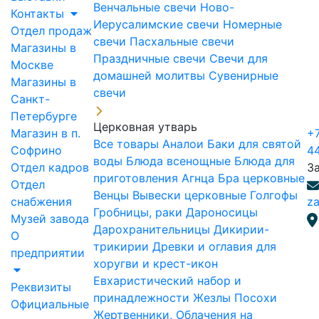
Венчальные свечи
Ново-
Контакты
Иерусалимские свечи
Номерные
Отдел продаж
свечи
Пасхальные свечи
Магазины в
Праздничные свечи
Свечи для
Москве
домашней молитвы
Сувенирные
Магазины в
свечи
Санкт-
Петербурге
Церковная утварь
Магазин в п.
+7
Все товары
Аналои
Баки для святой
Софрино
4
воды
Блюда всенощные
Блюда для
Отдел кадров
З
приготовления Агнца
Бра церковные
Отдел
Венцы
Вывески церковные
Голгофы
снабжения
za
Гробницы, раки
Дароносицы
Музей завода
Дарохранительницы
Дикирии-
О
трикирии
Древки и оглавия для
предприятии
хоругви и крест-икон
Евхаристический набор и
Реквизиты
принадлежности
Жезлы Посохи
Официальные
Жертвенники, Облачения на