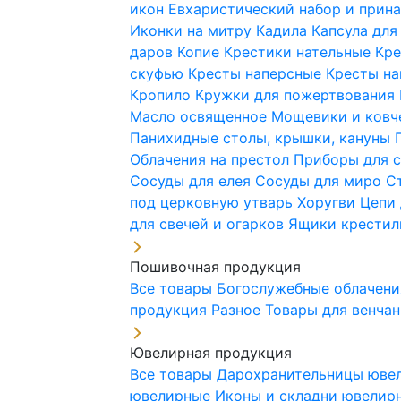
икон
Евхаристический набор и при
Иконки на митру
Кадила
Капсула для
даров
Копие
Крестики нательные
Кре
скуфью
Кресты наперсные
Кресты н
Кропило
Кружки для пожертвования
Масло освященное
Мощевики и ковч
Панихидные столы, крышки, кануны
Облачения на престол
Приборы для 
Сосуды для елея
Сосуды для миро
С
под церковную утварь
Хоругви
Цепи 
для свечей и огарков
Ящики крестил
Пошивочная продукция
Все товары
Богослужебные облачен
продукция
Разное
Товары для венча
Ювелирная продукция
Все товары
Дарохранительницы юве
ювелирные
Иконы и складни ювели