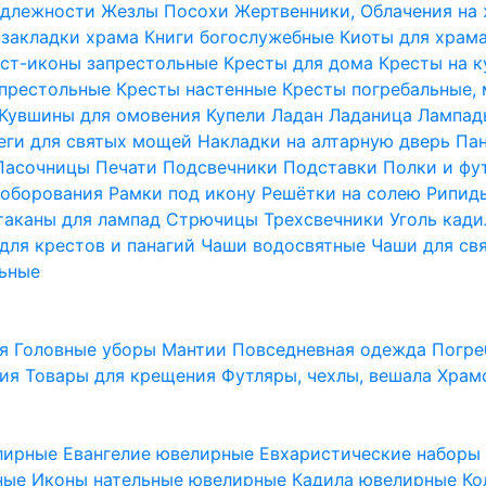
надлежности
Жезлы Посохи
Жертвенники, Облачения на
 закладки храма
Книги богослужебные
Киоты для храм
ст-иконы запрестольные
Кресты для дома
Кресты на 
апрестольные
Кресты настенные
Кресты погребальные,
Кувшины для омовения
Купели
Ладан
Ладаница
Лампад
еги для святых мощей
Накладки на алтарную дверь
Па
Пасочницы
Печати
Подсвечники
Подставки
Полки и фу
соборования
Рамки под икону
Решётки на солею
Рипи
таканы для лампад
Стрючицы
Трехсвечники
Уголь кад
для крестов и панагий
Чаши водосвятные
Чаши для св
ьные
ия
Головные уборы
Мантии
Повседневная одежда
Погре
ния
Товары для крещения
Футляры, чехлы, вешала
Храм
лирные
Евангелие ювелирные
Евхаристические набор
рные
Иконы нательные ювелирные
Кадила ювелирные
Ко