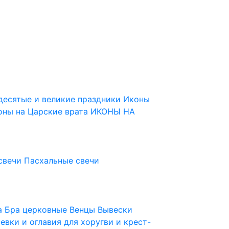
десятые и великие праздники
Иконы
оны на Царские врата
ИКОНЫ НА
свечи
Пасхальные свечи
ца
Бра церковные
Венцы
Вывески
евки и оглавия для хоругви и крест-