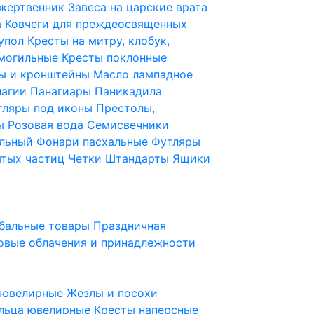
 жертвенник
Завеса на царские врата
а
Ковчеги для преждеосвященных
купол
Кресты на митру, клобук,
 могильные
Кресты поклонные
ы и кронштейны
Масло лампадное
нагии
Панагиары
Паникадила
тляры под иконы
Престолы,
ды
Розовая вода
Семисвечники
ильный
Фонари пасхальные
Футляры
ятых частиц
Четки
Штандарты
Ящики
бальные товары
Праздничная
овые облачения и принадлежности
ы ювелирные
Жезлы и посохи
льца ювелирные
Кресты наперсные