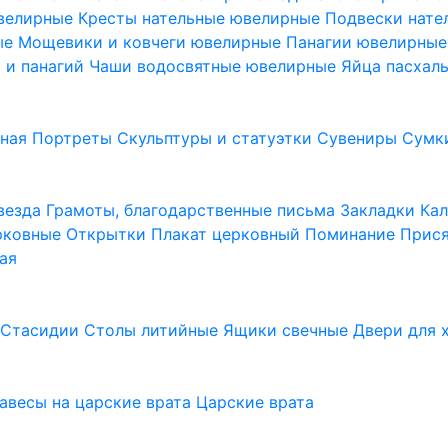
ювелирные
Кресты нательные ювелирные
Подвески нат
ые
Мощевики и ковчеги ювелирные
Панагии ювелирны
в и панагий
Чаши водосвятные ювелирные
Яйца пасхал
ьная
Портреты
Скульптуры и статуэтки
Сувениры
Сумк
везда
Грамоты, благодарственные письма
Закладки
Ка
рковные
Открытки
Плакат церковный
Поминание
Прися
ая
а
Стасидии
Столы литийные
Ящики свечные
Двери для 
завесы на царские врата
Царские врата