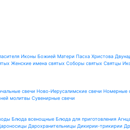
пасителя
Иконы Божией Матери
Пасха Христова
Двуна
ятых
Женские имена святых
Соборы святых
Святцы
Ик
нчальные свечи
Ново-Иерусалимские свечи
Номерные 
шней молитвы
Сувенирные свечи
 воды
Блюда всенощные
Блюда для приготовления Агн
Дароносицы
Дарохранительницы
Дикирии-трикирии
Др