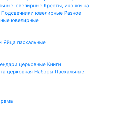
ельные ювелирные
Кресты, иконки на
е
Подсвечники ювелирные
Разное
ьные ювелирные
и
Яйца пасхальные
лендари церковные
Книги
га церковная
Наборы Пасхальные
храма