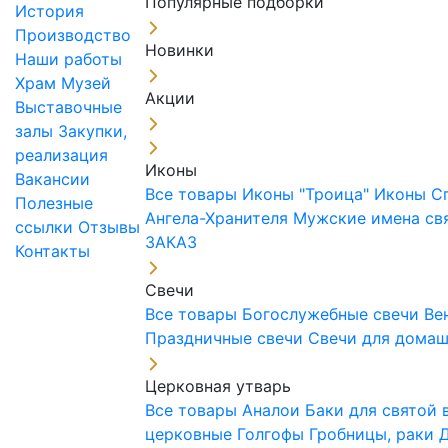
Популярные подборки
История
Производство
Новинки
Наши работы
Храм
Музей
Акции
Выставочные
залы
Закупки,
реализация
Иконы
Вакансии
Все товары
Иконы "Троица"
Иконы С
Полезные
Ангела-Хранителя
Мужские имена св
ссылки
Отзывы
ЗАКАЗ
Контакты
Свечи
Все товары
Богослужебные свечи
Ве
Праздничные свечи
Свечи для дома
Церковная утварь
Все товары
Аналои
Баки для святой
церковные
Голгофы
Гробницы, раки