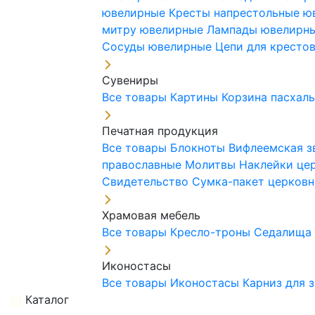
ювелирные
Кресты напрестольные 
митру ювелирные
Лампады ювелирн
Сосуды ювелирные
Цепи для кресто
Сувениры
Все товары
Картины
Корзина пасхал
Печатная продукция
Все товары
Блокноты
Вифлеемская з
православные
Молитвы
Наклейки це
Свидетельство
Сумка-пакет церковн
Храмовая мебель
Все товары
Кресло-троны
Седалищ
Иконостасы
Все товары
Иконостасы
Карниз для 
Каталог