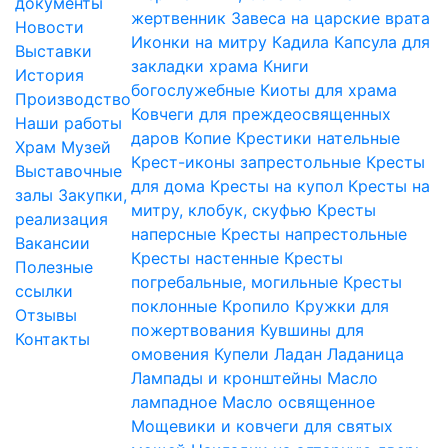
документы
жертвенник
Завеса на царские врата
Новости
Иконки на митру
Кадила
Капсула для
Выставки
закладки храма
Книги
История
богослужебные
Киоты для храма
Производство
Ковчеги для преждеосвященных
Наши работы
даров
Копие
Крестики нательные
Храм
Музей
Крест-иконы запрестольные
Кресты
Выставочные
для дома
Кресты на купол
Кресты на
залы
Закупки,
митру, клобук, скуфью
Кресты
реализация
наперсные
Кресты напрестольные
Вакансии
Кресты настенные
Кресты
Полезные
погребальные, могильные
Кресты
ссылки
поклонные
Кропило
Кружки для
Отзывы
пожертвования
Кувшины для
Контакты
омовения
Купели
Ладан
Ладаница
Лампады и кронштейны
Масло
лампадное
Масло освященное
Мощевики и ковчеги для святых