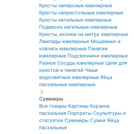
Кресты наперсные ювелирные
Кресты напрестольные ювелирные
Кресты нательные ювелирные
Подвески нательные ювелирные
Кресты, иконки на митру ювелирные
Лампады ювелирные
Мощевики и
ковчеги ювелирные
Панагии
ювелирные
Подсвечники ювелирные
Разное
Сосуды ювелирные
Цепи для
крестов и панагий
Чаши
водосвятные ювелирные
Яйца
пасхальные ювелирные
Сувениры
Все товары
Картины
Корзина
пасхальная
Портреты
Скульптуры и
статуэтки
Сувениры
Сумки
Яйца
пасхальные