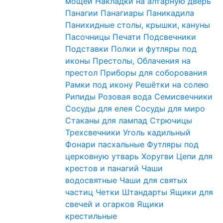
мощей
Накладки на алтарную дверь
Панагии
Панагиары
Паникадила
Панихидные столы, крышки, кануны
Пасочницы
Печати
Подсвечники
Подставки
Полки и футляры под
иконы
Престолы, Облачения на
престол
Приборы для соборования
Рамки под икону
Решётки на солею
Рипиды
Розовая вода
Семисвечники
Сосуды для елея
Сосуды для миро
Стаканы для лампад
Стрючицы
Трехсвечники
Уголь кадильный
Фонари пасхальные
Футляры под
церковную утварь
Хоругви
Цепи для
крестов и панагий
Чаши
водосвятные
Чаши для святых
частиц
Четки
Штандарты
Ящики для
свечей и огарков
Ящики
крестильные