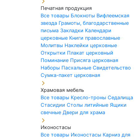
Печатная продукция
Все товары
Блокноты
Вифлеемская
звезда
Грамоты, благодарственные
письма
Закладки
Календари
церковные
Книги православные
Молитвы
Наклейки церковные
Открытки
Плакат церковный
Поминание
Присяга церковная
Наборы Пасхальные
Свидетельство
Сумка-пакет церковная
Храмовая мебель
Все товары
Кресло-троны
Седалища
Стасидии
Столы литийные
Ящики
свечные
Двери для храма
Иконостасы
Все товары
Иконостасы
Карниз для