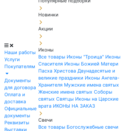
Популярные подборки
Новинки
Акции
Иконы
Наши работы
Все товары
Иконы "Троица"
Иконы
Услуги
Спасителя
Иконы Божией Матери
Покупателям
Пасха Христова
Двунадесятые и
великие праздники
Иконы Ангела-
Документы
Хранителя
Мужские имена святых
для договора
Женские имена святых
Соборы
Оплата и
святых
Святцы
Иконы на Царские
доставка
врата
ИКОНЫ НА ЗАКАЗ
Официальные
документы
Свечи
Реквизиты
Все товары
Богослужебные свечи
Выставки