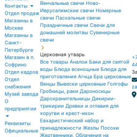
Венчальные свечи
Ново-
Контакты
Иерусалимские свечи
Номерные
Отдел продаж
свечи
Пасхальные свечи
Магазины в
Праздничные свечи
Свечи для
Москве
домашней молитвы
Сувенирные
Магазины в
свечи
Санкт-
Петербурге
Церковная утварь
Магазин в п.
+7
Все товары
Аналои
Баки для святой
Софрино
4
воды
Блюда всенощные
Блюда для
Отдел кадров
З
приготовления Агнца
Бра церковные
Отдел
Венцы
Вывески церковные
Голгофы
снабжения
za
Гробницы, раки
Дароносицы
Музей завода
Дарохранительницы
Дикирии-
О
трикирии
Древки и оглавия для
предприятии
хоругви и крест-икон
Евхаристический набор и
Реквизиты
принадлежности
Жезлы Посохи
Официальные
Жертвенники, Облачения на