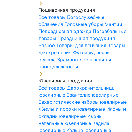
Пошивочная продукция
Все товары
Богослужебные
облачения
Головные уборы
Мантии
Повседневная одежда
Погребальные
товары
Праздничная продукция
Разное
Товары для венчания
Товары
для крещения
Футляры, чехлы,
вешала
Храмовые облачения и
принадлежности
Ювелирная продукция
Все товары
Дарохранительницы
ювелирные
Евангелие ювелирные
Евхаристические наборы ювелирные
Жезлы и посохи ювелирные
Иконы и
складни ювелирные
Иконы
нательные ювелирные
Кадила
ювелирные
Кольца ювелирные