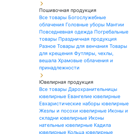
Пошивочная продукция
Все товары
Богослужебные
облачения
Головные уборы
Мантии
Повседневная одежда
Погребальные
товары
Праздничная продукция
Разное
Товары для венчания
Товары
для крещения
Футляры, чехлы,
вешала
Храмовые облачения и
принадлежности
Ювелирная продукция
Все товары
Дарохранительницы
ювелирные
Евангелие ювелирные
Евхаристические наборы ювелирные
Жезлы и посохи ювелирные
Иконы и
складни ювелирные
Иконы
нательные ювелирные
Кадила
ювелирные
Кольца ювелирные