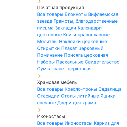
Печатная продукция
Все товары
Блокноты
Вифлеемская
звезда
Грамоты, благодарственные
письма
Закладки
Календари
церковные
Книги православные
Молитвы
Наклейки церковные
Открытки
Плакат церковный
Поминание
Присяга церковная
Наборы Пасхальные
Свидетельство
Сумка-пакет церковная
Храмовая мебель
Все товары
Кресло-троны
Седалища
Стасидии
Столы литийные
Ящики
свечные
Двери для храма
Иконостасы
Все товары
Иконостасы
Карниз для