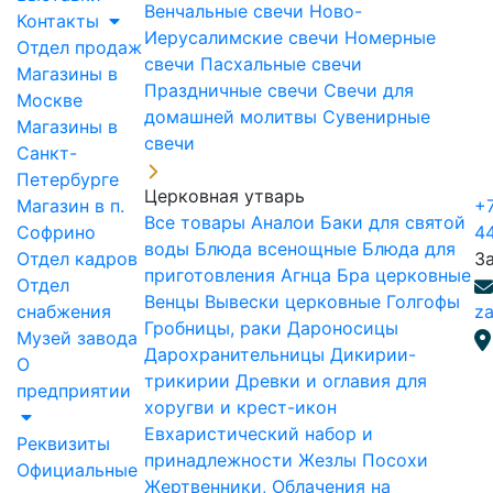
Венчальные свечи
Ново-
Контакты
Иерусалимские свечи
Номерные
Отдел продаж
свечи
Пасхальные свечи
Магазины в
Праздничные свечи
Свечи для
Москве
домашней молитвы
Сувенирные
Магазины в
свечи
Санкт-
Петербурге
Церковная утварь
Магазин в п.
+7
Все товары
Аналои
Баки для святой
Софрино
4
воды
Блюда всенощные
Блюда для
Отдел кадров
З
приготовления Агнца
Бра церковные
Отдел
Венцы
Вывески церковные
Голгофы
снабжения
za
Гробницы, раки
Дароносицы
Музей завода
Дарохранительницы
Дикирии-
О
трикирии
Древки и оглавия для
предприятии
хоругви и крест-икон
Евхаристический набор и
Реквизиты
принадлежности
Жезлы Посохи
Официальные
Жертвенники, Облачения на