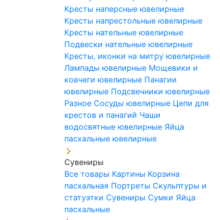
Кресты наперсные ювелирные
Кресты напрестольные ювелирные
Кресты нательные ювелирные
Подвески нательные ювелирные
Кресты, иконки на митру ювелирные
Лампады ювелирные
Мощевики и
ковчеги ювелирные
Панагии
ювелирные
Подсвечники ювелирные
Разное
Сосуды ювелирные
Цепи для
крестов и панагий
Чаши
водосвятные ювелирные
Яйца
пасхальные ювелирные
Сувениры
Все товары
Картины
Корзина
пасхальная
Портреты
Скульптуры и
статуэтки
Сувениры
Сумки
Яйца
пасхальные