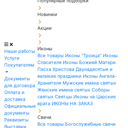
Популярные подборки
Новинки
Акции
Иконы
Наши работы
Все товары
Иконы "Троица"
Иконы
Услуги
Спасителя
Иконы Божией Матери
Покупателям
Пасха Христова
Двунадесятые и
великие праздники
Иконы Ангела-
Документы
Хранителя
Мужские имена святых
для договора
Женские имена святых
Соборы
Оплата и
святых
Святцы
Иконы на Царские
доставка
врата
ИКОНЫ НА ЗАКАЗ
Официальные
документы
Свечи
Реквизиты
Все товары
Богослужебные свечи
Выставки