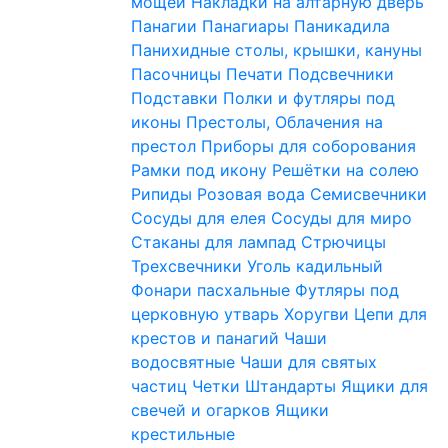
мощей
Накладки на алтарную дверь
Панагии
Панагиары
Паникадила
Панихидные столы, крышки, кануны
Пасочницы
Печати
Подсвечники
Подставки
Полки и футляры под
иконы
Престолы, Облачения на
престол
Приборы для соборования
Рамки под икону
Решётки на солею
Рипиды
Розовая вода
Семисвечники
Сосуды для елея
Сосуды для миро
Стаканы для лампад
Стрючицы
Трехсвечники
Уголь кадильный
Фонари пасхальные
Футляры под
церковную утварь
Хоругви
Цепи для
крестов и панагий
Чаши
водосвятные
Чаши для святых
частиц
Четки
Штандарты
Ящики для
свечей и огарков
Ящики
крестильные