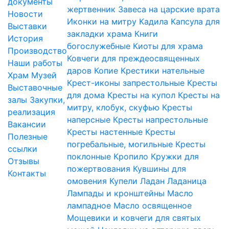
документы
жертвенник
Завеса на царские врата
Новости
Иконки на митру
Кадила
Капсула для
Выставки
закладки храма
Книги
История
богослужебные
Киоты для храма
Производство
Ковчеги для преждеосвященных
Наши работы
даров
Копие
Крестики нательные
Храм
Музей
Крест-иконы запрестольные
Кресты
Выставочные
для дома
Кресты на купол
Кресты на
залы
Закупки,
митру, клобук, скуфью
Кресты
реализация
наперсные
Кресты напрестольные
Вакансии
Кресты настенные
Кресты
Полезные
погребальные, могильные
Кресты
ссылки
поклонные
Кропило
Кружки для
Отзывы
пожертвования
Кувшины для
Контакты
омовения
Купели
Ладан
Ладаница
Лампады и кронштейны
Масло
лампадное
Масло освященное
Мощевики и ковчеги для святых