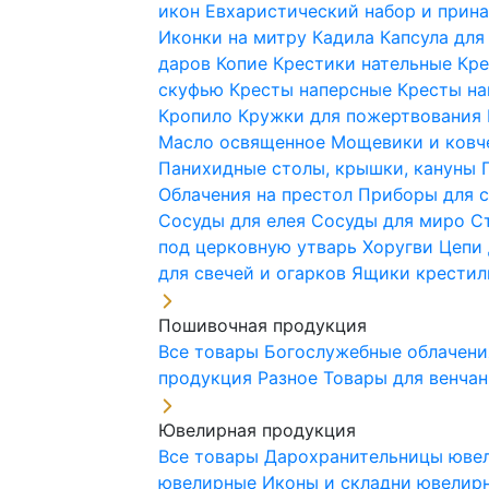
икон
Евхаристический набор и при
Иконки на митру
Кадила
Капсула для
даров
Копие
Крестики нательные
Кре
скуфью
Кресты наперсные
Кресты н
Кропило
Кружки для пожертвования
Масло освященное
Мощевики и ковч
Панихидные столы, крышки, кануны
Облачения на престол
Приборы для 
Сосуды для елея
Сосуды для миро
С
под церковную утварь
Хоругви
Цепи 
для свечей и огарков
Ящики крестил
Пошивочная продукция
Все товары
Богослужебные облачен
продукция
Разное
Товары для венча
Ювелирная продукция
Все товары
Дарохранительницы юве
ювелирные
Иконы и складни ювели