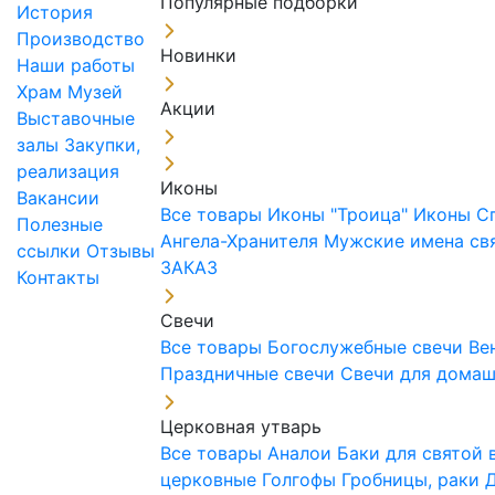
Популярные подборки
История
Производство
Новинки
Наши работы
Храм
Музей
Акции
Выставочные
залы
Закупки,
реализация
Иконы
Вакансии
Все товары
Иконы "Троица"
Иконы С
Полезные
Ангела-Хранителя
Мужские имена св
ссылки
Отзывы
ЗАКАЗ
Контакты
Свечи
Все товары
Богослужебные свечи
Ве
Праздничные свечи
Свечи для дома
Церковная утварь
Все товары
Аналои
Баки для святой
церковные
Голгофы
Гробницы, раки