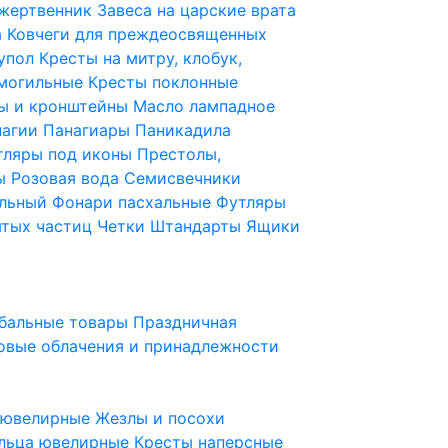
 жертвенник
Завеса на царские врата
а
Ковчеги для преждеосвященных
купол
Кресты на митру, клобук,
 могильные
Кресты поклонные
ы и кронштейны
Масло лампадное
нагии
Панагиары
Паникадила
тляры под иконы
Престолы,
ды
Розовая вода
Семисвечники
ильный
Фонари пасхальные
Футляры
ятых частиц
Четки
Штандарты
Ящики
бальные товары
Праздничная
овые облачения и принадлежности
ы ювелирные
Жезлы и посохи
льца ювелирные
Кресты наперсные