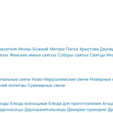
пасителя
Иконы Божией Матери
Пасха Христова
Двуна
ятых
Женские имена святых
Соборы святых
Святцы
Ик
нчальные свечи
Ново-Иерусалимские свечи
Номерные 
шней молитвы
Сувенирные свечи
 воды
Блюда всенощные
Блюда для приготовления Агн
Дароносицы
Дарохранительницы
Дикирии-трикирии
Др