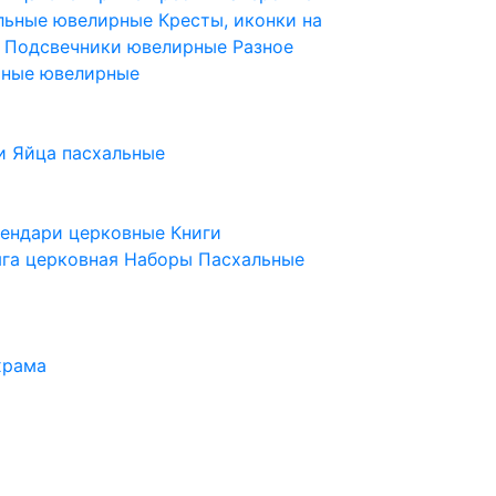
ельные ювелирные
Кресты, иконки на
е
Подсвечники ювелирные
Разное
ьные ювелирные
и
Яйца пасхальные
лендари церковные
Книги
га церковная
Наборы Пасхальные
храма