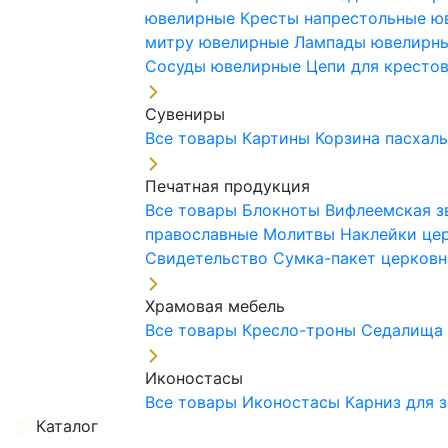
ювелирные
Кресты напрестольные 
митру ювелирные
Лампады ювелирн
Сосуды ювелирные
Цепи для кресто
Сувениры
Все товары
Картины
Корзина пасхал
Печатная продукция
Все товары
Блокноты
Вифлеемская з
православные
Молитвы
Наклейки це
Свидетельство
Сумка-пакет церковн
Храмовая мебель
Все товары
Кресло-троны
Седалищ
Иконостасы
Все товары
Иконостасы
Карниз для 
Каталог