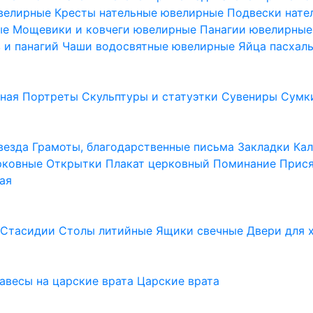
ювелирные
Кресты нательные ювелирные
Подвески нат
ые
Мощевики и ковчеги ювелирные
Панагии ювелирны
в и панагий
Чаши водосвятные ювелирные
Яйца пасхал
ьная
Портреты
Скульптуры и статуэтки
Сувениры
Сумк
везда
Грамоты, благодарственные письма
Закладки
Ка
рковные
Открытки
Плакат церковный
Поминание
Прися
ая
а
Стасидии
Столы литийные
Ящики свечные
Двери для 
завесы на царские врата
Царские врата