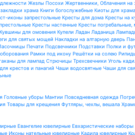
надлежности
Жезлы Посохи
Жертвенники, Облачения на
 закладки храма
Книги богослужебные
Киоты для храм
ст-иконы запрестольные
Кресты для дома
Кресты на 
апрестольные
Кресты настенные
Кресты погребальные,
Кувшины для омовения
Купели
Ладан
Ладаница
Лампад
еги для святых мощей
Накладки на алтарную дверь
Па
Пасочницы
Печати
Подсвечники
Подставки
Полки и фу
соборования
Рамки под икону
Решётки на солею
Рипи
таканы для лампад
Стрючицы
Трехсвечники
Уголь кад
для крестов и панагий
Чаши водосвятные
Чаши для св
ьные
ия
Головные уборы
Мантии
Повседневная одежда
Погре
ния
Товары для крещения
Футляры, чехлы, вешала
Храм
лирные
Евангелие ювелирные
Евхаристические набор
рные
Иконы нательные ювелирные
Кадила ювелирные
Ко