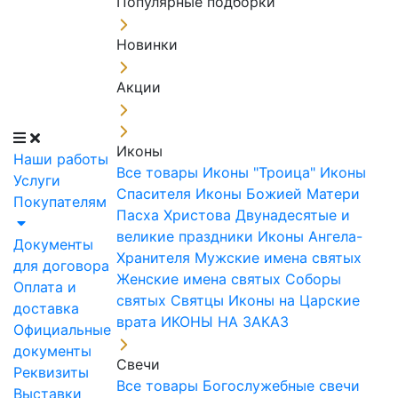
Популярные подборки
Новинки
Акции
Иконы
Наши работы
Все товары
Иконы "Троица"
Иконы
Услуги
Спасителя
Иконы Божией Матери
Покупателям
Пасха Христова
Двунадесятые и
великие праздники
Иконы Ангела-
Документы
Хранителя
Мужские имена святых
для договора
Женские имена святых
Соборы
Оплата и
святых
Святцы
Иконы на Царские
доставка
врата
ИКОНЫ НА ЗАКАЗ
Официальные
документы
Свечи
Реквизиты
Все товары
Богослужебные свечи
Выставки