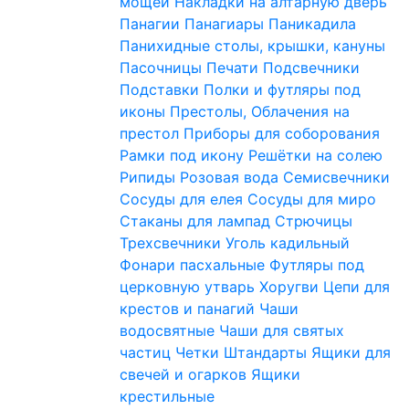
мощей
Накладки на алтарную дверь
Панагии
Панагиары
Паникадила
Панихидные столы, крышки, кануны
Пасочницы
Печати
Подсвечники
Подставки
Полки и футляры под
иконы
Престолы, Облачения на
престол
Приборы для соборования
Рамки под икону
Решётки на солею
Рипиды
Розовая вода
Семисвечники
Сосуды для елея
Сосуды для миро
Стаканы для лампад
Стрючицы
Трехсвечники
Уголь кадильный
Фонари пасхальные
Футляры под
церковную утварь
Хоругви
Цепи для
крестов и панагий
Чаши
водосвятные
Чаши для святых
частиц
Четки
Штандарты
Ящики для
свечей и огарков
Ящики
крестильные