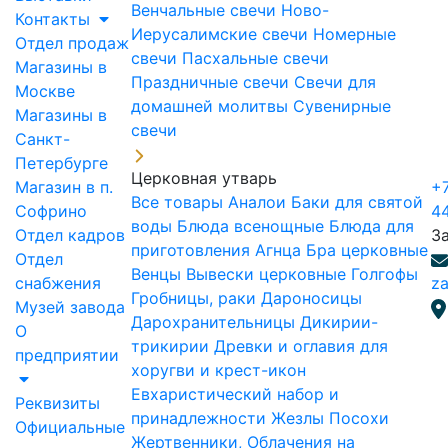
Венчальные свечи
Ново-
Контакты
Иерусалимские свечи
Номерные
Отдел продаж
свечи
Пасхальные свечи
Магазины в
Праздничные свечи
Свечи для
Москве
домашней молитвы
Сувенирные
Магазины в
свечи
Санкт-
Петербурге
Церковная утварь
Магазин в п.
+7
Все товары
Аналои
Баки для святой
Софрино
4
воды
Блюда всенощные
Блюда для
Отдел кадров
З
приготовления Агнца
Бра церковные
Отдел
Венцы
Вывески церковные
Голгофы
снабжения
za
Гробницы, раки
Дароносицы
Музей завода
Дарохранительницы
Дикирии-
О
трикирии
Древки и оглавия для
предприятии
хоругви и крест-икон
Евхаристический набор и
Реквизиты
принадлежности
Жезлы Посохи
Официальные
Жертвенники, Облачения на