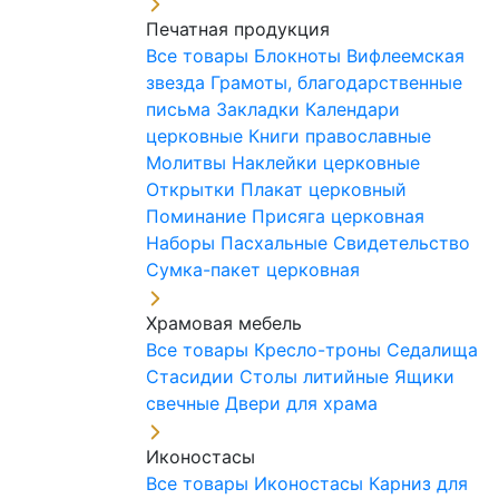
Печатная продукция
Все товары
Блокноты
Вифлеемская
звезда
Грамоты, благодарственные
письма
Закладки
Календари
церковные
Книги православные
Молитвы
Наклейки церковные
Открытки
Плакат церковный
Поминание
Присяга церковная
Наборы Пасхальные
Свидетельство
Сумка-пакет церковная
Храмовая мебель
Все товары
Кресло-троны
Седалища
Стасидии
Столы литийные
Ящики
свечные
Двери для храма
Иконостасы
Все товары
Иконостасы
Карниз для