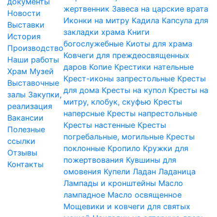
документы
жертвенник
Завеса на царские врата
Новости
Иконки на митру
Кадила
Капсула для
Выставки
закладки храма
Книги
История
богослужебные
Киоты для храма
Производство
Ковчеги для преждеосвященных
Наши работы
даров
Копие
Крестики нательные
Храм
Музей
Крест-иконы запрестольные
Кресты
Выставочные
для дома
Кресты на купол
Кресты на
залы
Закупки,
митру, клобук, скуфью
Кресты
реализация
наперсные
Кресты напрестольные
Вакансии
Кресты настенные
Кресты
Полезные
погребальные, могильные
Кресты
ссылки
поклонные
Кропило
Кружки для
Отзывы
пожертвования
Кувшины для
Контакты
омовения
Купели
Ладан
Ладаница
Лампады и кронштейны
Масло
лампадное
Масло освященное
Мощевики и ковчеги для святых