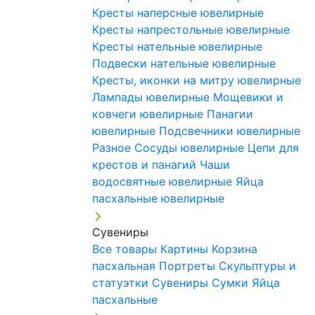
Кресты наперсные ювелирные
Кресты напрестольные ювелирные
Кресты нательные ювелирные
Подвески нательные ювелирные
Кресты, иконки на митру ювелирные
Лампады ювелирные
Мощевики и
ковчеги ювелирные
Панагии
ювелирные
Подсвечники ювелирные
Разное
Сосуды ювелирные
Цепи для
крестов и панагий
Чаши
водосвятные ювелирные
Яйца
пасхальные ювелирные
Сувениры
Все товары
Картины
Корзина
пасхальная
Портреты
Скульптуры и
статуэтки
Сувениры
Сумки
Яйца
пасхальные