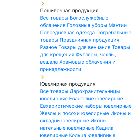
Пошивочная продукция
Все товары
Богослужебные
облачения
Головные уборы
Мантии
Повседневная одежда
Погребальные
товары
Праздничная продукция
Разное
Товары для венчания
Товары
для крещения
Футляры, чехлы,
вешала
Храмовые облачения и
принадлежности
Ювелирная продукция
Все товары
Дарохранительницы
ювелирные
Евангелие ювелирные
Евхаристические наборы ювелирные
Жезлы и посохи ювелирные
Иконы и
складни ювелирные
Иконы
нательные ювелирные
Кадила
ювелирные
Кольца ювелирные