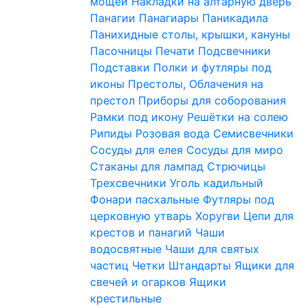
мощей
Накладки на алтарную дверь
Панагии
Панагиары
Паникадила
Панихидные столы, крышки, кануны
Пасочницы
Печати
Подсвечники
Подставки
Полки и футляры под
иконы
Престолы, Облачения на
престол
Приборы для соборования
Рамки под икону
Решётки на солею
Рипиды
Розовая вода
Семисвечники
Сосуды для елея
Сосуды для миро
Стаканы для лампад
Стрючицы
Трехсвечники
Уголь кадильный
Фонари пасхальные
Футляры под
церковную утварь
Хоругви
Цепи для
крестов и панагий
Чаши
водосвятные
Чаши для святых
частиц
Четки
Штандарты
Ящики для
свечей и огарков
Ящики
крестильные