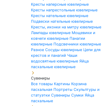
Кресты наперсные ювелирные
Кресты напрестольные ювелирные
Кресты нательные ювелирные
Подвески нательные ювелирные
Кресты, иконки на митру ювелирные
Лампады ювелирные
Мощевики и
ковчеги ювелирные
Панагии
ювелирные
Подсвечники ювелирные
Разное
Сосуды ювелирные
Цепи для
крестов и панагий
Чаши
водосвятные ювелирные
Яйца
пасхальные ювелирные
Сувениры
Все товары
Картины
Корзина
пасхальная
Портреты
Скульптуры и
статуэтки
Сувениры
Сумки
Яйца
пасхальные