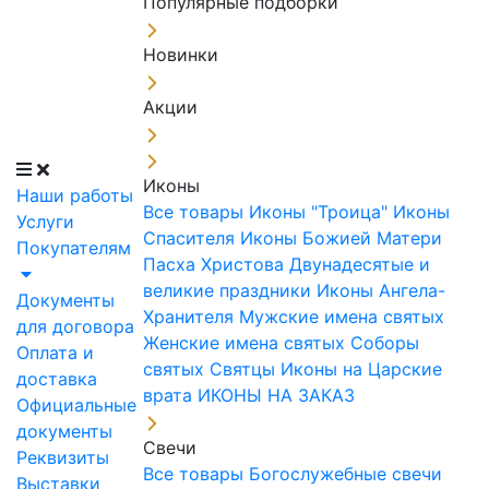
Популярные подборки
Новинки
Акции
Иконы
Наши работы
Все товары
Иконы "Троица"
Иконы
Услуги
Спасителя
Иконы Божией Матери
Покупателям
Пасха Христова
Двунадесятые и
великие праздники
Иконы Ангела-
Документы
Хранителя
Мужские имена святых
для договора
Женские имена святых
Соборы
Оплата и
святых
Святцы
Иконы на Царские
доставка
врата
ИКОНЫ НА ЗАКАЗ
Официальные
документы
Свечи
Реквизиты
Все товары
Богослужебные свечи
Выставки