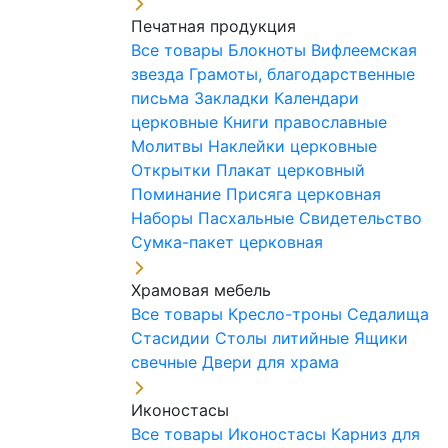
Печатная продукция
Все товары
Блокноты
Вифлеемская
звезда
Грамоты, благодарственные
письма
Закладки
Календари
церковные
Книги православные
Молитвы
Наклейки церковные
Открытки
Плакат церковный
Поминание
Присяга церковная
Наборы Пасхальные
Свидетельство
Сумка-пакет церковная
Храмовая мебель
Все товары
Кресло-троны
Седалища
Стасидии
Столы литийные
Ящики
свечные
Двери для храма
Иконостасы
Все товары
Иконостасы
Карниз для