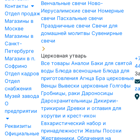
Венчальные свечи
Ново-
Контакты
Иерусалимские свечи
Номерные
Отдел продаж
свечи
Пасхальные свечи
Магазины в
Праздничные свечи
Свечи для
Москве
домашней молитвы
Сувенирные
Магазины в
свечи
Санкт-
Петербурге
Церковная утварь
Магазин в п.
+7
Все товары
Аналои
Баки для святой
Софрино
4
воды
Блюда всенощные
Блюда для
Отдел кадров
З
приготовления Агнца
Бра церковные
Отдел
Венцы
Вывески церковные
Голгофы
снабжения
za
Гробницы, раки
Дароносицы
Музей завода
Дарохранительницы
Дикирии-
О
трикирии
Древки и оглавия для
предприятии
хоругви и крест-икон
Евхаристический набор и
Реквизиты
принадлежности
Жезлы Посохи
Официальные
Жертвенники, Облачения на