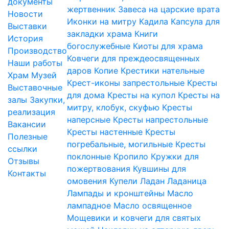
документы
жертвенник
Завеса на царские врата
Новости
Иконки на митру
Кадила
Капсула для
Выставки
закладки храма
Книги
История
богослужебные
Киоты для храма
Производство
Ковчеги для преждеосвященных
Наши работы
даров
Копие
Крестики нательные
Храм
Музей
Крест-иконы запрестольные
Кресты
Выставочные
для дома
Кресты на купол
Кресты на
залы
Закупки,
митру, клобук, скуфью
Кресты
реализация
наперсные
Кресты напрестольные
Вакансии
Кресты настенные
Кресты
Полезные
погребальные, могильные
Кресты
ссылки
поклонные
Кропило
Кружки для
Отзывы
пожертвования
Кувшины для
Контакты
омовения
Купели
Ладан
Ладаница
Лампады и кронштейны
Масло
лампадное
Масло освященное
Мощевики и ковчеги для святых