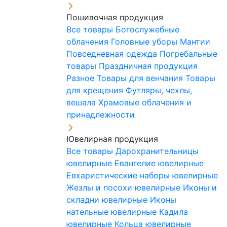
Пошивочная продукция
Все товары
Богослужебные
облачения
Головные уборы
Мантии
Повседневная одежда
Погребальные
товары
Праздничная продукция
Разное
Товары для венчания
Товары
для крещения
Футляры, чехлы,
вешала
Храмовые облачения и
принадлежности
Ювелирная продукция
Все товары
Дарохранительницы
ювелирные
Евангелие ювелирные
Евхаристические наборы ювелирные
Жезлы и посохи ювелирные
Иконы и
складни ювелирные
Иконы
нательные ювелирные
Кадила
ювелирные
Кольца ювелирные