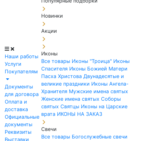
Популярные подборки
Новинки
Акции
Иконы
Наши работы
Все товары
Иконы "Троица"
Иконы
Услуги
Спасителя
Иконы Божией Матери
Покупателям
Пасха Христова
Двунадесятые и
великие праздники
Иконы Ангела-
Документы
Хранителя
Мужские имена святых
для договора
Женские имена святых
Соборы
Оплата и
святых
Святцы
Иконы на Царские
доставка
врата
ИКОНЫ НА ЗАКАЗ
Официальные
документы
Свечи
Реквизиты
Все товары
Богослужебные свечи
Выставки