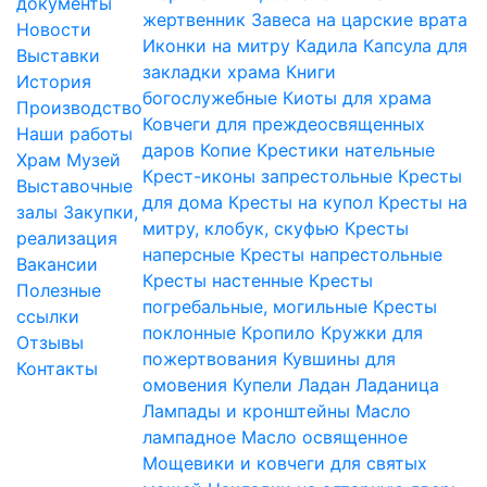
документы
жертвенник
Завеса на царские врата
Новости
Иконки на митру
Кадила
Капсула для
Выставки
закладки храма
Книги
История
богослужебные
Киоты для храма
Производство
Ковчеги для преждеосвященных
Наши работы
даров
Копие
Крестики нательные
Храм
Музей
Крест-иконы запрестольные
Кресты
Выставочные
для дома
Кресты на купол
Кресты на
залы
Закупки,
митру, клобук, скуфью
Кресты
реализация
наперсные
Кресты напрестольные
Вакансии
Кресты настенные
Кресты
Полезные
погребальные, могильные
Кресты
ссылки
поклонные
Кропило
Кружки для
Отзывы
пожертвования
Кувшины для
Контакты
омовения
Купели
Ладан
Ладаница
Лампады и кронштейны
Масло
лампадное
Масло освященное
Мощевики и ковчеги для святых