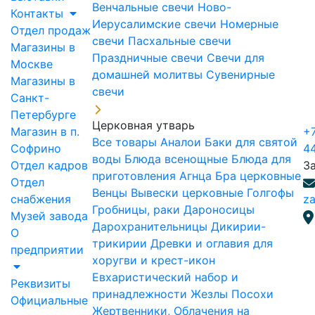
Венчальные свечи
Ново-
Контакты
Иерусалимские свечи
Номерные
Отдел продаж
свечи
Пасхальные свечи
Магазины в
Праздничные свечи
Свечи для
Москве
домашней молитвы
Сувенирные
Магазины в
свечи
Санкт-
Петербурге
Церковная утварь
Магазин в п.
+7
Все товары
Аналои
Баки для святой
Софрино
4
воды
Блюда всенощные
Блюда для
Отдел кадров
З
приготовления Агнца
Бра церковные
Отдел
Венцы
Вывески церковные
Голгофы
снабжения
za
Гробницы, раки
Дароносицы
Музей завода
Дарохранительницы
Дикирии-
О
трикирии
Древки и оглавия для
предприятии
хоругви и крест-икон
Евхаристический набор и
Реквизиты
принадлежности
Жезлы Посохи
Официальные
Жертвенники, Облачения на