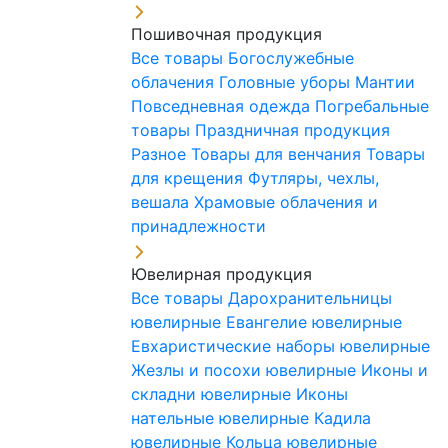
Пошивочная продукция
Все товары
Богослужебные
облачения
Головные уборы
Мантии
Повседневная одежда
Погребальные
товары
Праздничная продукция
Разное
Товары для венчания
Товары
для крещения
Футляры, чехлы,
вешала
Храмовые облачения и
принадлежности
Ювелирная продукция
Все товары
Дарохранительницы
ювелирные
Евангелие ювелирные
Евхаристические наборы ювелирные
Жезлы и посохи ювелирные
Иконы и
складни ювелирные
Иконы
нательные ювелирные
Кадила
ювелирные
Кольца ювелирные