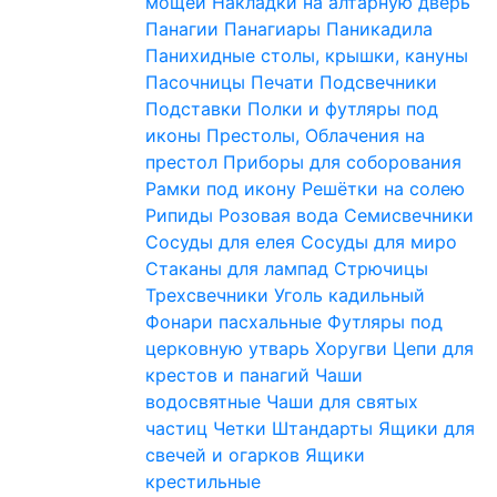
мощей
Накладки на алтарную дверь
Панагии
Панагиары
Паникадила
Панихидные столы, крышки, кануны
Пасочницы
Печати
Подсвечники
Подставки
Полки и футляры под
иконы
Престолы, Облачения на
престол
Приборы для соборования
Рамки под икону
Решётки на солею
Рипиды
Розовая вода
Семисвечники
Сосуды для елея
Сосуды для миро
Стаканы для лампад
Стрючицы
Трехсвечники
Уголь кадильный
Фонари пасхальные
Футляры под
церковную утварь
Хоругви
Цепи для
крестов и панагий
Чаши
водосвятные
Чаши для святых
частиц
Четки
Штандарты
Ящики для
свечей и огарков
Ящики
крестильные