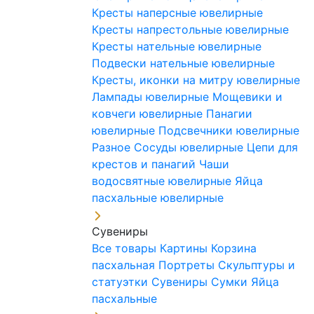
Кресты наперсные ювелирные
Кресты напрестольные ювелирные
Кресты нательные ювелирные
Подвески нательные ювелирные
Кресты, иконки на митру ювелирные
Лампады ювелирные
Мощевики и
ковчеги ювелирные
Панагии
ювелирные
Подсвечники ювелирные
Разное
Сосуды ювелирные
Цепи для
крестов и панагий
Чаши
водосвятные ювелирные
Яйца
пасхальные ювелирные
Сувениры
Все товары
Картины
Корзина
пасхальная
Портреты
Скульптуры и
статуэтки
Сувениры
Сумки
Яйца
пасхальные