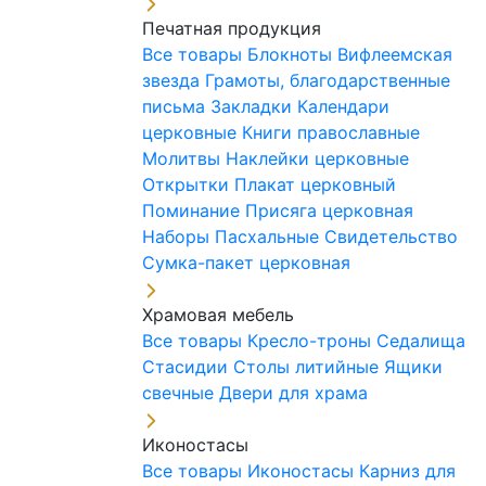
Печатная продукция
Все товары
Блокноты
Вифлеемская
звезда
Грамоты, благодарственные
письма
Закладки
Календари
церковные
Книги православные
Молитвы
Наклейки церковные
Открытки
Плакат церковный
Поминание
Присяга церковная
Наборы Пасхальные
Свидетельство
Сумка-пакет церковная
Храмовая мебель
Все товары
Кресло-троны
Седалища
Стасидии
Столы литийные
Ящики
свечные
Двери для храма
Иконостасы
Все товары
Иконостасы
Карниз для