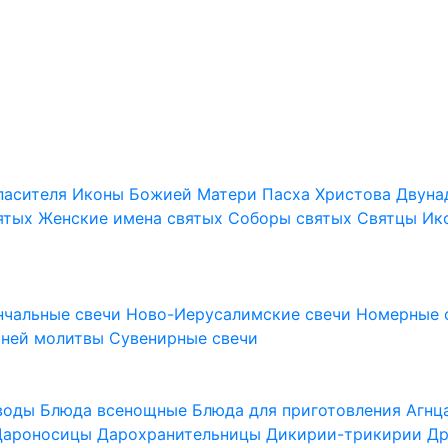
пасителя
Иконы Божией Матери
Пасха Христова
Двуна
ятых
Женские имена святых
Соборы святых
Святцы
Ик
нчальные свечи
Ново-Иерусалимские свечи
Номерные 
шней молитвы
Сувенирные свечи
 воды
Блюда всенощные
Блюда для приготовления Агн
Дароносицы
Дарохранительницы
Дикирии-трикирии
Др