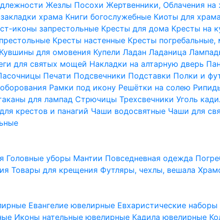
надлежности
Жезлы Посохи
Жертвенники, Облачения на
 закладки храма
Книги богослужебные
Киоты для храм
ст-иконы запрестольные
Кресты для дома
Кресты на 
апрестольные
Кресты настенные
Кресты погребальные,
Кувшины для омовения
Купели
Ладан
Ладаница
Лампад
еги для святых мощей
Накладки на алтарную дверь
Па
Пасочницы
Печати
Подсвечники
Подставки
Полки и фу
соборования
Рамки под икону
Решётки на солею
Рипи
таканы для лампад
Стрючицы
Трехсвечники
Уголь кад
для крестов и панагий
Чаши водосвятные
Чаши для св
ьные
ия
Головные уборы
Мантии
Повседневная одежда
Погре
ния
Товары для крещения
Футляры, чехлы, вешала
Храм
лирные
Евангелие ювелирные
Евхаристические набор
рные
Иконы нательные ювелирные
Кадила ювелирные
Ко