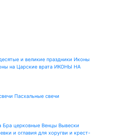
десятые и великие праздники
Иконы
оны на Царские врата
ИКОНЫ НА
свечи
Пасхальные свечи
ца
Бра церковные
Венцы
Вывески
евки и оглавия для хоругви и крест-