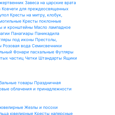
 жертвенник
Завеса на царские врата
а
Ковчеги для преждеосвященных
купол
Кресты на митру, клобук,
 могильные
Кресты поклонные
ы и кронштейны
Масло лампадное
нагии
Панагиары
Паникадила
тляры под иконы
Престолы,
ды
Розовая вода
Семисвечники
ильный
Фонари пасхальные
Футляры
ятых частиц
Четки
Штандарты
Ящики
бальные товары
Праздничная
овые облачения и принадлежности
ы ювелирные
Жезлы и посохи
льца ювелирные
Кресты наперсные