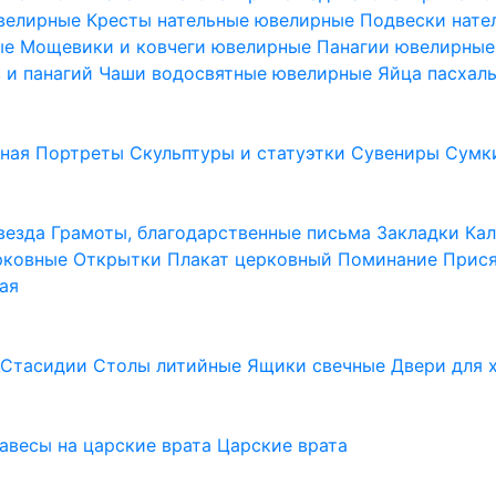
ювелирные
Кресты нательные ювелирные
Подвески нат
ые
Мощевики и ковчеги ювелирные
Панагии ювелирны
в и панагий
Чаши водосвятные ювелирные
Яйца пасхал
ьная
Портреты
Скульптуры и статуэтки
Сувениры
Сумк
везда
Грамоты, благодарственные письма
Закладки
Ка
рковные
Открытки
Плакат церковный
Поминание
Прися
ая
а
Стасидии
Столы литийные
Ящики свечные
Двери для 
завесы на царские врата
Царские врата