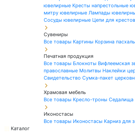
ювелирные
Кресты напрестольные 
митру ювелирные
Лампады ювелирн
Сосуды ювелирные
Цепи для кресто
Сувениры
Все товары
Картины
Корзина пасхал
Печатная продукция
Все товары
Блокноты
Вифлеемская з
православные
Молитвы
Наклейки це
Свидетельство
Сумка-пакет церковн
Храмовая мебель
Все товары
Кресло-троны
Седалищ
Иконостасы
Все товары
Иконостасы
Карниз для 
Каталог