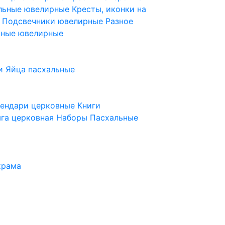
ельные ювелирные
Кресты, иконки на
е
Подсвечники ювелирные
Разное
ьные ювелирные
и
Яйца пасхальные
лендари церковные
Книги
га церковная
Наборы Пасхальные
храма