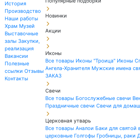
Популярные подборки
История
Производство
Новинки
Наши работы
Храм
Музей
Акции
Выставочные
залы
Закупки,
реализация
Иконы
Вакансии
Все товары
Иконы "Троица"
Иконы С
Полезные
Ангела-Хранителя
Мужские имена св
ссылки
Отзывы
ЗАКАЗ
Контакты
Свечи
Все товары
Богослужебные свечи
Ве
Праздничные свечи
Свечи для дома
Церковная утварь
Все товары
Аналои
Баки для святой
церковные
Голгофы
Гробницы, раки