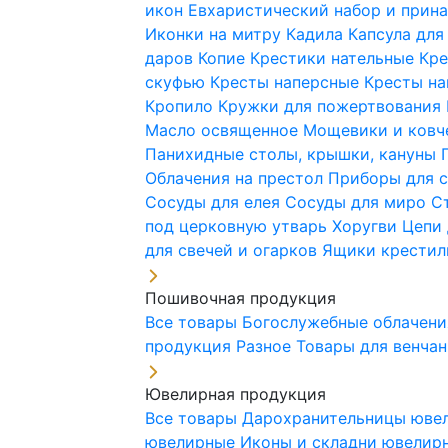
икон
Евхаристический набор и при
Иконки на митру
Кадила
Капсула для
даров
Копие
Крестики нательные
Кре
скуфью
Кресты наперсные
Кресты н
Кропило
Кружки для пожертвования
Масло освященное
Мощевики и ковч
Панихидные столы, крышки, кануны
Облачения на престол
Приборы для 
Сосуды для елея
Сосуды для миро
С
под церковную утварь
Хоругви
Цепи 
для свечей и огарков
Ящики крестил
Пошивочная продукция
Все товары
Богослужебные облачен
продукция
Разное
Товары для венча
Ювелирная продукция
Все товары
Дарохранительницы юве
ювелирные
Иконы и складни ювели