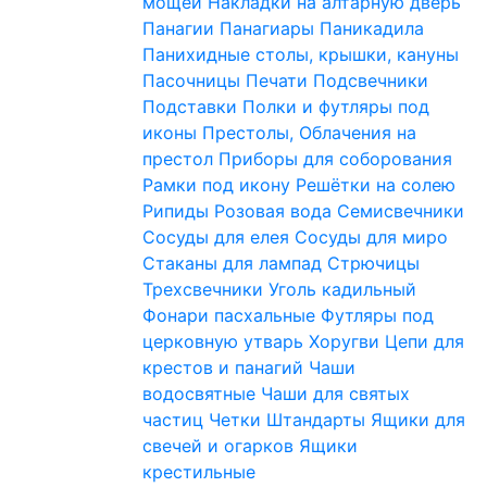
мощей
Накладки на алтарную дверь
Панагии
Панагиары
Паникадила
Панихидные столы, крышки, кануны
Пасочницы
Печати
Подсвечники
Подставки
Полки и футляры под
иконы
Престолы, Облачения на
престол
Приборы для соборования
Рамки под икону
Решётки на солею
Рипиды
Розовая вода
Семисвечники
Сосуды для елея
Сосуды для миро
Стаканы для лампад
Стрючицы
Трехсвечники
Уголь кадильный
Фонари пасхальные
Футляры под
церковную утварь
Хоругви
Цепи для
крестов и панагий
Чаши
водосвятные
Чаши для святых
частиц
Четки
Штандарты
Ящики для
свечей и огарков
Ящики
крестильные