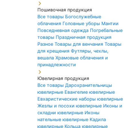
Пошивочная продукция
Все товары
Богослужебные
облачения
Головные уборы
Мантии
Повседневная одежда
Погребальные
товары
Праздничная продукция
Разное
Товары для венчания
Товары
для крещения
Футляры, чехлы,
вешала
Храмовые облачения и
принадлежности
Ювелирная продукция
Все товары
Дарохранительницы
ювелирные
Евангелие ювелирные
Евхаристические наборы ювелирные
Жезлы и посохи ювелирные
Иконы и
складни ювелирные
Иконы
нательные ювелирные
Кадила
ювелирные
Кольца ювелирные