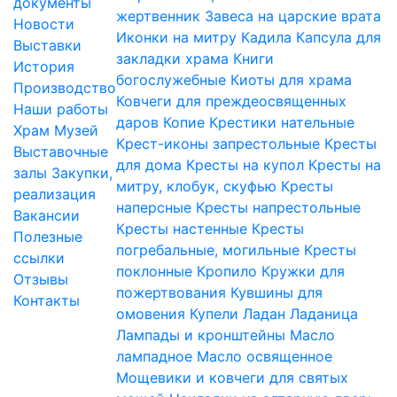
документы
жертвенник
Завеса на царские врата
Новости
Иконки на митру
Кадила
Капсула для
Выставки
закладки храма
Книги
История
богослужебные
Киоты для храма
Производство
Ковчеги для преждеосвященных
Наши работы
даров
Копие
Крестики нательные
Храм
Музей
Крест-иконы запрестольные
Кресты
Выставочные
для дома
Кресты на купол
Кресты на
залы
Закупки,
митру, клобук, скуфью
Кресты
реализация
наперсные
Кресты напрестольные
Вакансии
Кресты настенные
Кресты
Полезные
погребальные, могильные
Кресты
ссылки
поклонные
Кропило
Кружки для
Отзывы
пожертвования
Кувшины для
Контакты
омовения
Купели
Ладан
Ладаница
Лампады и кронштейны
Масло
лампадное
Масло освященное
Мощевики и ковчеги для святых