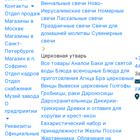
Венчальные свечи
Ново-
Контакты
Иерусалимские свечи
Номерные
Отдел продаж
свечи
Пасхальные свечи
Магазины в
Праздничные свечи
Свечи для
Москве
домашней молитвы
Сувенирные
Магазины в
свечи
Санкт-
Петербурге
Церковная утварь
Магазин в п.
+7
Все товары
Аналои
Баки для святой
Софрино
4
воды
Блюда всенощные
Блюда для
Отдел кадров
З
приготовления Агнца
Бра церковные
Отдел
Венцы
Вывески церковные
Голгофы
снабжения
za
Гробницы, раки
Дароносицы
Музей завода
Дарохранительницы
Дикирии-
О
трикирии
Древки и оглавия для
предприятии
хоругви и крест-икон
Евхаристический набор и
Реквизиты
принадлежности
Жезлы Посохи
Официальные
Жертвенники, Облачения на