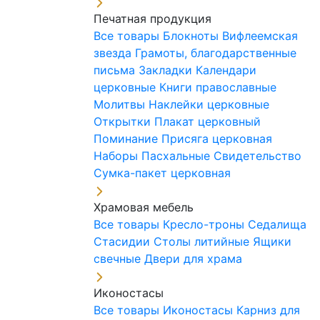
Печатная продукция
Все товары
Блокноты
Вифлеемская
звезда
Грамоты, благодарственные
письма
Закладки
Календари
церковные
Книги православные
Молитвы
Наклейки церковные
Открытки
Плакат церковный
Поминание
Присяга церковная
Наборы Пасхальные
Свидетельство
Сумка-пакет церковная
Храмовая мебель
Все товары
Кресло-троны
Седалища
Стасидии
Столы литийные
Ящики
свечные
Двери для храма
Иконостасы
Все товары
Иконостасы
Карниз для