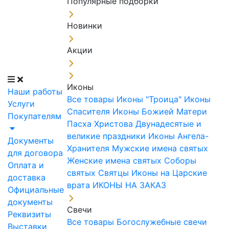
Популярные подборки
Новинки
Акции
Иконы
Наши работы
Все товары
Иконы "Троица"
Иконы
Услуги
Спасителя
Иконы Божией Матери
Покупателям
Пасха Христова
Двунадесятые и
великие праздники
Иконы Ангела-
Документы
Хранителя
Мужские имена святых
для договора
Женские имена святых
Соборы
Оплата и
святых
Святцы
Иконы на Царские
доставка
врата
ИКОНЫ НА ЗАКАЗ
Официальные
документы
Свечи
Реквизиты
Все товары
Богослужебные свечи
Выставки