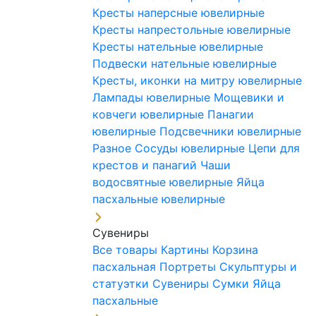
Кресты наперсные ювелирные
Кресты напрестольные ювелирные
Кресты нательные ювелирные
Подвески нательные ювелирные
Кресты, иконки на митру ювелирные
Лампады ювелирные
Мощевики и
ковчеги ювелирные
Панагии
ювелирные
Подсвечники ювелирные
Разное
Сосуды ювелирные
Цепи для
крестов и панагий
Чаши
водосвятные ювелирные
Яйца
пасхальные ювелирные
Сувениры
Все товары
Картины
Корзина
пасхальная
Портреты
Скульптуры и
статуэтки
Сувениры
Сумки
Яйца
пасхальные