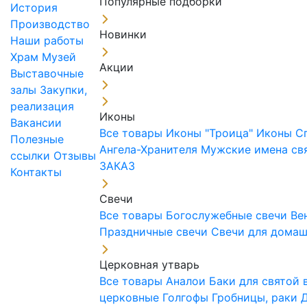
Популярные подборки
История
Производство
Новинки
Наши работы
Храм
Музей
Акции
Выставочные
залы
Закупки,
реализация
Иконы
Вакансии
Все товары
Иконы "Троица"
Иконы С
Полезные
Ангела-Хранителя
Мужские имена св
ссылки
Отзывы
ЗАКАЗ
Контакты
Свечи
Все товары
Богослужебные свечи
Ве
Праздничные свечи
Свечи для дома
Церковная утварь
Все товары
Аналои
Баки для святой
церковные
Голгофы
Гробницы, раки