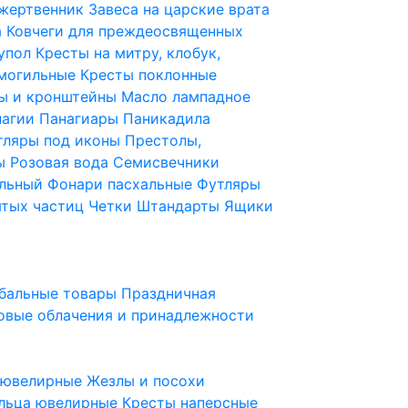
 жертвенник
Завеса на царские врата
а
Ковчеги для преждеосвященных
купол
Кресты на митру, клобук,
 могильные
Кресты поклонные
ы и кронштейны
Масло лампадное
нагии
Панагиары
Паникадила
тляры под иконы
Престолы,
ды
Розовая вода
Семисвечники
ильный
Фонари пасхальные
Футляры
ятых частиц
Четки
Штандарты
Ящики
бальные товары
Праздничная
овые облачения и принадлежности
ы ювелирные
Жезлы и посохи
льца ювелирные
Кресты наперсные