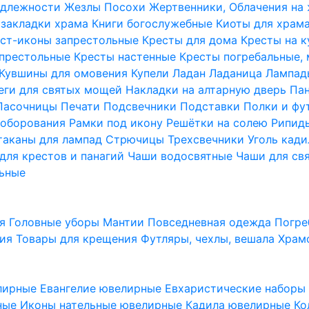
надлежности
Жезлы Посохи
Жертвенники, Облачения на
 закладки храма
Книги богослужебные
Киоты для храм
ст-иконы запрестольные
Кресты для дома
Кресты на 
апрестольные
Кресты настенные
Кресты погребальные,
Кувшины для омовения
Купели
Ладан
Ладаница
Лампад
еги для святых мощей
Накладки на алтарную дверь
Па
Пасочницы
Печати
Подсвечники
Подставки
Полки и фу
соборования
Рамки под икону
Решётки на солею
Рипи
таканы для лампад
Стрючицы
Трехсвечники
Уголь кад
для крестов и панагий
Чаши водосвятные
Чаши для св
ьные
ия
Головные уборы
Мантии
Повседневная одежда
Погре
ния
Товары для крещения
Футляры, чехлы, вешала
Храм
лирные
Евангелие ювелирные
Евхаристические набор
рные
Иконы нательные ювелирные
Кадила ювелирные
Ко