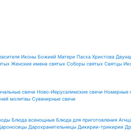
пасителя
Иконы Божией Матери
Пасха Христова
Двуна
ятых
Женские имена святых
Соборы святых
Святцы
Ик
нчальные свечи
Ново-Иерусалимские свечи
Номерные 
шней молитвы
Сувенирные свечи
 воды
Блюда всенощные
Блюда для приготовления Агн
Дароносицы
Дарохранительницы
Дикирии-трикирии
Др