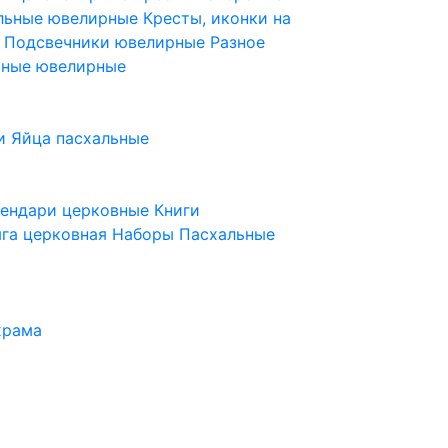
ельные ювелирные
Кресты, иконки на
е
Подсвечники ювелирные
Разное
ьные ювелирные
и
Яйца пасхальные
лендари церковные
Книги
га церковная
Наборы Пасхальные
храма