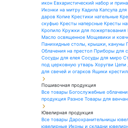
икон
Евхаристический набор и при
Иконки на митру
Кадила
Капсула для
даров
Копие
Крестики нательные
Кре
скуфью
Кресты наперсные
Кресты н
Кропило
Кружки для пожертвования
Масло освященное
Мощевики и ковч
Панихидные столы, крышки, кануны
Облачения на престол
Приборы для 
Сосуды для елея
Сосуды для миро
С
под церковную утварь
Хоругви
Цепи 
для свечей и огарков
Ящики крестил
Пошивочная продукция
Все товары
Богослужебные облачен
продукция
Разное
Товары для венча
Ювелирная продукция
Все товары
Дарохранительницы юве
ювелирные
Иконы и складни ювели