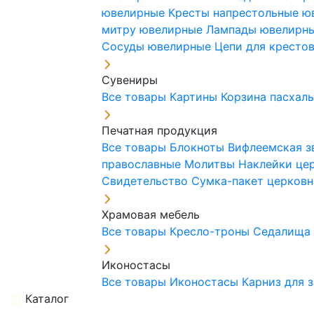
ювелирные
Кресты напрестольные 
митру ювелирные
Лампады ювелирн
Сосуды ювелирные
Цепи для кресто
Сувениры
Все товары
Картины
Корзина пасхал
Печатная продукция
Все товары
Блокноты
Вифлеемская з
православные
Молитвы
Наклейки це
Свидетельство
Сумка-пакет церковн
Храмовая мебель
Все товары
Кресло-троны
Седалищ
Иконостасы
Все товары
Иконостасы
Карниз для 
Каталог