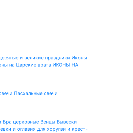
десятые и великие праздники
Иконы
оны на Царские врата
ИКОНЫ НА
свечи
Пасхальные свечи
ца
Бра церковные
Венцы
Вывески
евки и оглавия для хоругви и крест-