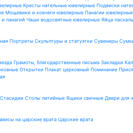
ювелирные
Кресты нательные ювелирные
Подвески нат
ые
Мощевики и ковчеги ювелирные
Панагии ювелирны
в и панагий
Чаши водосвятные ювелирные
Яйца пасхал
ьная
Портреты
Скульптуры и статуэтки
Сувениры
Сумк
везда
Грамоты, благодарственные письма
Закладки
Ка
рковные
Открытки
Плакат церковный
Поминание
Прися
ая
а
Стасидии
Столы литийные
Ящики свечные
Двери для 
завесы на царские врата
Царские врата