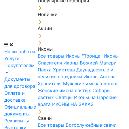
Популярные подборки
Новинки
Акции
Иконы
Наши работы
Все товары
Иконы "Троица"
Иконы
Услуги
Спасителя
Иконы Божией Матери
Покупателям
Пасха Христова
Двунадесятые и
великие праздники
Иконы Ангела-
Документы
Хранителя
Мужские имена святых
для договора
Женские имена святых
Соборы
Оплата и
святых
Святцы
Иконы на Царские
доставка
врата
ИКОНЫ НА ЗАКАЗ
Официальные
документы
Свечи
Реквизиты
Все товары
Богослужебные свечи
Выставки