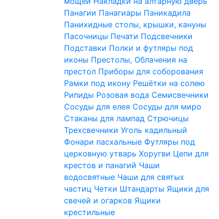
мощей
Накладки на алтарную дверь
Панагии
Панагиары
Паникадила
Панихидные столы, крышки, кануны
Пасочницы
Печати
Подсвечники
Подставки
Полки и футляры под
иконы
Престолы, Облачения на
престол
Приборы для соборования
Рамки под икону
Решётки на солею
Рипиды
Розовая вода
Семисвечники
Сосуды для елея
Сосуды для миро
Стаканы для лампад
Стрючицы
Трехсвечники
Уголь кадильный
Фонари пасхальные
Футляры под
церковную утварь
Хоругви
Цепи для
крестов и панагий
Чаши
водосвятные
Чаши для святых
частиц
Четки
Штандарты
Ящики для
свечей и огарков
Ящики
крестильные