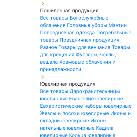
Пошивочная продукция
Все товары
Богослужебные
облачения
Головные уборы
Мантии
Повседневная одежда
Погребальные
товары
Праздничная продукция
Разное
Товары для венчания
Товары
для крещения
Футляры, чехлы,
вешала
Храмовые облачения и
принадлежности
Ювелирная продукция
Все товары
Дарохранительницы
ювелирные
Евангелие ювелирные
Евхаристические наборы ювелирные
Жезлы и посохи ювелирные
Иконы и
складни ювелирные
Иконы
нательные ювелирные
Кадила
ювелирные
Кольца ювелирные