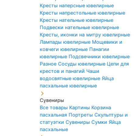
Кресты наперсные ювелирные
Кресты напрестольные ювелирные
Кресты нательные ювелирные
Подвески нательные ювелирные
Кресты, иконки на митру ювелирные
Лампады ювелирные
Мощевики и
ковчеги ювелирные
Панагии
ювелирные
Подсвечники ювелирные
Разное
Сосуды ювелирные
Цепи для
крестов и панагий
Чаши
водосвятные ювелирные
Яйца
пасхальные ювелирные
Сувениры
Все товары
Картины
Корзина
пасхальная
Портреты
Скульптуры и
статуэтки
Сувениры
Сумки
Яйца
пасхальные