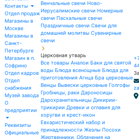
Венчальные свечи
Ново-
Контакты
Иерусалимские свечи
Номерные
Отдел продаж
свечи
Пасхальные свечи
Магазины в
Праздничные свечи
Свечи для
Москве
домашней молитвы
Сувенирные
Магазины в
свечи
Санкт-
Петербурге
Церковная утварь
Магазин в п.
+7
Все товары
Аналои
Баки для святой
Софрино
4
воды
Блюда всенощные
Блюда для
Отдел кадров
З
приготовления Агнца
Бра церковные
Отдел
Венцы
Вывески церковные
Голгофы
снабжения
za
Гробницы, раки
Дароносицы
Музей завода
Дарохранительницы
Дикирии-
О
трикирии
Древки и оглавия для
предприятии
хоругви и крест-икон
Евхаристический набор и
Реквизиты
принадлежности
Жезлы Посохи
Официальные
Жертвенники, Облачения на