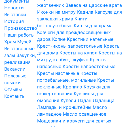
документы
жертвенник
Завеса на царские врата
Новости
Иконки на митру
Кадила
Капсула для
Выставки
закладки храма
Книги
История
богослужебные
Киоты для храма
Производство
Ковчеги для преждеосвященных
Наши работы
даров
Копие
Крестики нательные
Храм
Музей
Крест-иконы запрестольные
Кресты
Выставочные
для дома
Кресты на купол
Кресты на
залы
Закупки,
митру, клобук, скуфью
Кресты
реализация
наперсные
Кресты напрестольные
Вакансии
Кресты настенные
Кресты
Полезные
погребальные, могильные
Кресты
ссылки
поклонные
Кропило
Кружки для
Отзывы
пожертвования
Кувшины для
Контакты
омовения
Купели
Ладан
Ладаница
Лампады и кронштейны
Масло
лампадное
Масло освященное
Мощевики и ковчеги для святых