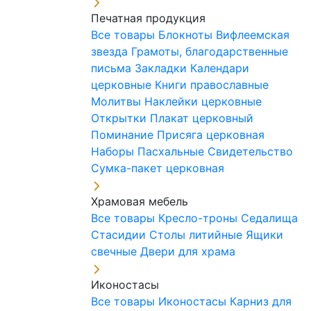
Печатная продукция
Все товары
Блокноты
Вифлеемская
звезда
Грамоты, благодарственные
письма
Закладки
Календари
церковные
Книги православные
Молитвы
Наклейки церковные
Открытки
Плакат церковный
Поминание
Присяга церковная
Наборы Пасхальные
Свидетельство
Сумка-пакет церковная
Храмовая мебель
Все товары
Кресло-троны
Седалища
Стасидии
Столы литийные
Ящики
свечные
Двери для храма
Иконостасы
Все товары
Иконостасы
Карниз для