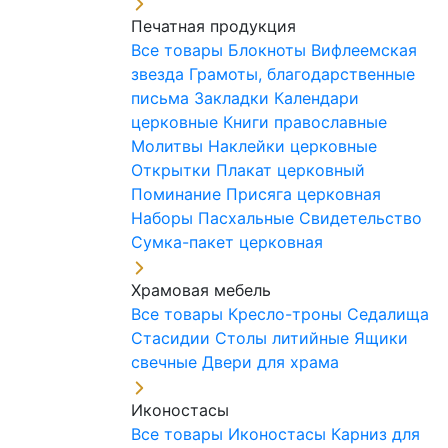
Печатная продукция
Все товары
Блокноты
Вифлеемская
звезда
Грамоты, благодарственные
письма
Закладки
Календари
церковные
Книги православные
Молитвы
Наклейки церковные
Открытки
Плакат церковный
Поминание
Присяга церковная
Наборы Пасхальные
Свидетельство
Сумка-пакет церковная
Храмовая мебель
Все товары
Кресло-троны
Седалища
Стасидии
Столы литийные
Ящики
свечные
Двери для храма
Иконостасы
Все товары
Иконостасы
Карниз для