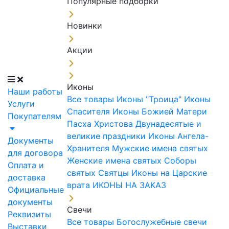
Популярные подборки
Новинки
Акции
Иконы
Наши работы
Все товары
Иконы "Троица"
Иконы
Услуги
Спасителя
Иконы Божией Матери
Покупателям
Пасха Христова
Двунадесятые и
великие праздники
Иконы Ангела-
Документы
Хранителя
Мужские имена святых
для договора
Женские имена святых
Соборы
Оплата и
святых
Святцы
Иконы на Царские
доставка
врата
ИКОНЫ НА ЗАКАЗ
Официальные
документы
Свечи
Реквизиты
Все товары
Богослужебные свечи
Выставки