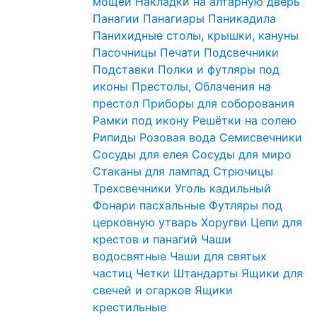
мощей
Накладки на алтарную дверь
Панагии
Панагиары
Паникадила
Панихидные столы, крышки, кануны
Пасочницы
Печати
Подсвечники
Подставки
Полки и футляры под
иконы
Престолы, Облачения на
престол
Приборы для соборования
Рамки под икону
Решётки на солею
Рипиды
Розовая вода
Семисвечники
Сосуды для елея
Сосуды для миро
Стаканы для лампад
Стрючицы
Трехсвечники
Уголь кадильный
Фонари пасхальные
Футляры под
церковную утварь
Хоругви
Цепи для
крестов и панагий
Чаши
водосвятные
Чаши для святых
частиц
Четки
Штандарты
Ящики для
свечей и огарков
Ящики
крестильные