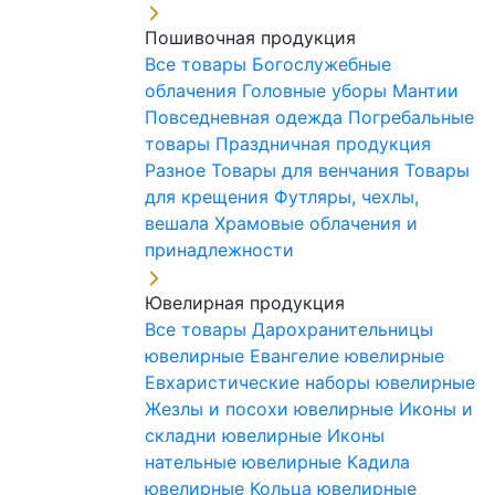
Пошивочная продукция
Все товары
Богослужебные
облачения
Головные уборы
Мантии
Повседневная одежда
Погребальные
товары
Праздничная продукция
Разное
Товары для венчания
Товары
для крещения
Футляры, чехлы,
вешала
Храмовые облачения и
принадлежности
Ювелирная продукция
Все товары
Дарохранительницы
ювелирные
Евангелие ювелирные
Евхаристические наборы ювелирные
Жезлы и посохи ювелирные
Иконы и
складни ювелирные
Иконы
нательные ювелирные
Кадила
ювелирные
Кольца ювелирные