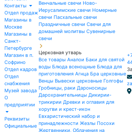
Венчальные свечи
Ново-
Контакты
Иерусалимские свечи
Номерные
Отдел продаж
свечи
Пасхальные свечи
Магазины в
Праздничные свечи
Свечи для
Москве
домашней молитвы
Сувенирные
Магазины в
свечи
Санкт-
Петербурге
Церковная утварь
Магазин в п.
+7
Все товары
Аналои
Баки для святой
Софрино
4
воды
Блюда всенощные
Блюда для
Отдел кадров
З
приготовления Агнца
Бра церковные
Отдел
Венцы
Вывески церковные
Голгофы
снабжения
za
Гробницы, раки
Дароносицы
Музей завода
Дарохранительницы
Дикирии-
О
трикирии
Древки и оглавия для
предприятии
хоругви и крест-икон
Евхаристический набор и
Реквизиты
принадлежности
Жезлы Посохи
Официальные
Жертвенники, Облачения на