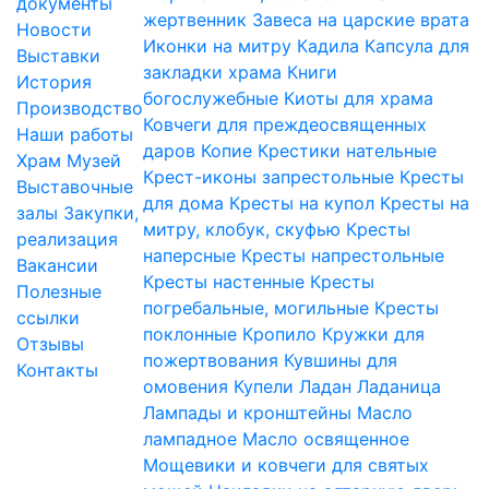
документы
жертвенник
Завеса на царские врата
Новости
Иконки на митру
Кадила
Капсула для
Выставки
закладки храма
Книги
История
богослужебные
Киоты для храма
Производство
Ковчеги для преждеосвященных
Наши работы
даров
Копие
Крестики нательные
Храм
Музей
Крест-иконы запрестольные
Кресты
Выставочные
для дома
Кресты на купол
Кресты на
залы
Закупки,
митру, клобук, скуфью
Кресты
реализация
наперсные
Кресты напрестольные
Вакансии
Кресты настенные
Кресты
Полезные
погребальные, могильные
Кресты
ссылки
поклонные
Кропило
Кружки для
Отзывы
пожертвования
Кувшины для
Контакты
омовения
Купели
Ладан
Ладаница
Лампады и кронштейны
Масло
лампадное
Масло освященное
Мощевики и ковчеги для святых