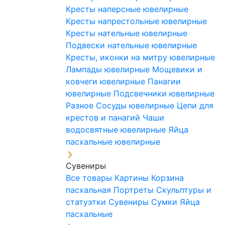
Кресты наперсные ювелирные
Кресты напрестольные ювелирные
Кресты нательные ювелирные
Подвески нательные ювелирные
Кресты, иконки на митру ювелирные
Лампады ювелирные
Мощевики и
ковчеги ювелирные
Панагии
ювелирные
Подсвечники ювелирные
Разное
Сосуды ювелирные
Цепи для
крестов и панагий
Чаши
водосвятные ювелирные
Яйца
пасхальные ювелирные
Сувениры
Все товары
Картины
Корзина
пасхальная
Портреты
Скульптуры и
статуэтки
Сувениры
Сумки
Яйца
пасхальные