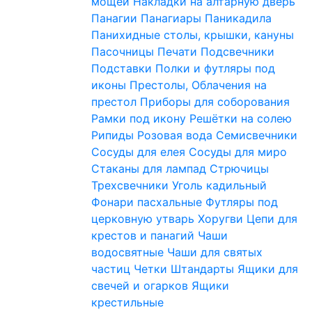
мощей
Накладки на алтарную дверь
Панагии
Панагиары
Паникадила
Панихидные столы, крышки, кануны
Пасочницы
Печати
Подсвечники
Подставки
Полки и футляры под
иконы
Престолы, Облачения на
престол
Приборы для соборования
Рамки под икону
Решётки на солею
Рипиды
Розовая вода
Семисвечники
Сосуды для елея
Сосуды для миро
Стаканы для лампад
Стрючицы
Трехсвечники
Уголь кадильный
Фонари пасхальные
Футляры под
церковную утварь
Хоругви
Цепи для
крестов и панагий
Чаши
водосвятные
Чаши для святых
частиц
Четки
Штандарты
Ящики для
свечей и огарков
Ящики
крестильные