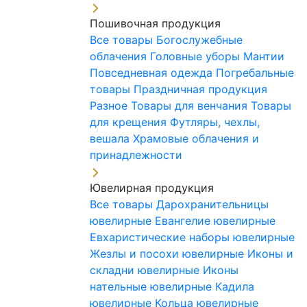
Пошивочная продукция
Все товары
Богослужебные
облачения
Головные уборы
Мантии
Повседневная одежда
Погребальные
товары
Праздничная продукция
Разное
Товары для венчания
Товары
для крещения
Футляры, чехлы,
вешала
Храмовые облачения и
принадлежности
Ювелирная продукция
Все товары
Дарохранительницы
ювелирные
Евангелие ювелирные
Евхаристические наборы ювелирные
Жезлы и посохи ювелирные
Иконы и
складни ювелирные
Иконы
нательные ювелирные
Кадила
ювелирные
Кольца ювелирные