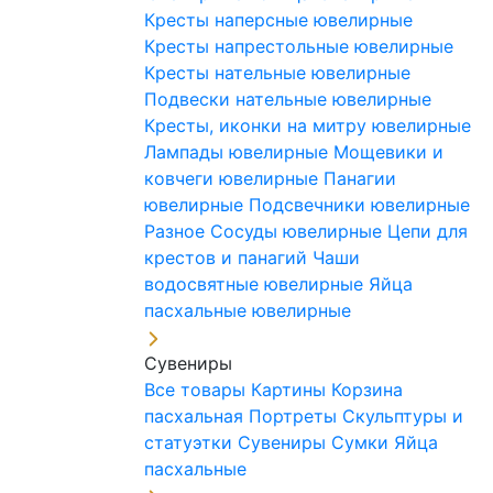
Кресты наперсные ювелирные
Кресты напрестольные ювелирные
Кресты нательные ювелирные
Подвески нательные ювелирные
Кресты, иконки на митру ювелирные
Лампады ювелирные
Мощевики и
ковчеги ювелирные
Панагии
ювелирные
Подсвечники ювелирные
Разное
Сосуды ювелирные
Цепи для
крестов и панагий
Чаши
водосвятные ювелирные
Яйца
пасхальные ювелирные
Сувениры
Все товары
Картины
Корзина
пасхальная
Портреты
Скульптуры и
статуэтки
Сувениры
Сумки
Яйца
пасхальные