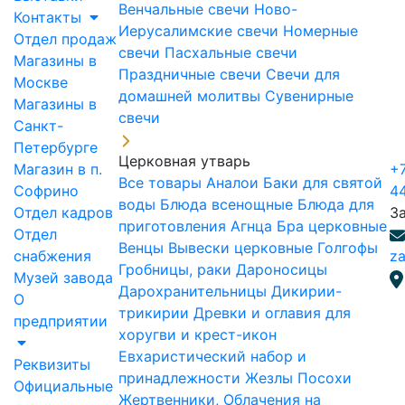
Венчальные свечи
Ново-
Контакты
Иерусалимские свечи
Номерные
Отдел продаж
свечи
Пасхальные свечи
Магазины в
Праздничные свечи
Свечи для
Москве
домашней молитвы
Сувенирные
Магазины в
свечи
Санкт-
Петербурге
Церковная утварь
Магазин в п.
+7
Все товары
Аналои
Баки для святой
Софрино
4
воды
Блюда всенощные
Блюда для
Отдел кадров
З
приготовления Агнца
Бра церковные
Отдел
Венцы
Вывески церковные
Голгофы
снабжения
za
Гробницы, раки
Дароносицы
Музей завода
Дарохранительницы
Дикирии-
О
трикирии
Древки и оглавия для
предприятии
хоругви и крест-икон
Евхаристический набор и
Реквизиты
принадлежности
Жезлы Посохи
Официальные
Жертвенники, Облачения на