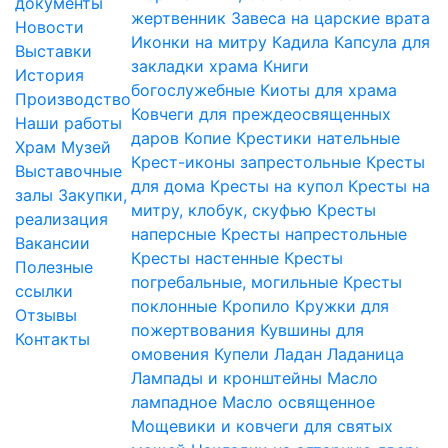
документы
жертвенник
Завеса на царские врата
Новости
Иконки на митру
Кадила
Капсула для
Выставки
закладки храма
Книги
История
богослужебные
Киоты для храма
Производство
Ковчеги для преждеосвященных
Наши работы
даров
Копие
Крестики нательные
Храм
Музей
Крест-иконы запрестольные
Кресты
Выставочные
для дома
Кресты на купол
Кресты на
залы
Закупки,
митру, клобук, скуфью
Кресты
реализация
наперсные
Кресты напрестольные
Вакансии
Кресты настенные
Кресты
Полезные
погребальные, могильные
Кресты
ссылки
поклонные
Кропило
Кружки для
Отзывы
пожертвования
Кувшины для
Контакты
омовения
Купели
Ладан
Ладаница
Лампады и кронштейны
Масло
лампадное
Масло освященное
Мощевики и ковчеги для святых