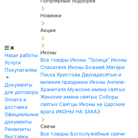
Популярные подборки
Новинки
Акции
Иконы
Наши работы
Все товары
Иконы "Троица"
Иконы
Услуги
Спасителя
Иконы Божией Матери
Покупателям
Пасха Христова
Двунадесятые и
великие праздники
Иконы Ангела-
Документы
Хранителя
Мужские имена святых
для договора
Женские имена святых
Соборы
Оплата и
святых
Святцы
Иконы на Царские
доставка
врата
ИКОНЫ НА ЗАКАЗ
Официальные
документы
Свечи
Реквизиты
Все товары
Богослужебные свечи
Выставки