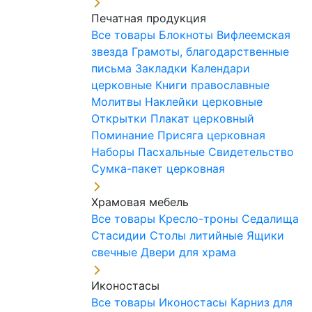
Печатная продукция
Все товары
Блокноты
Вифлеемская
звезда
Грамоты, благодарственные
письма
Закладки
Календари
церковные
Книги православные
Молитвы
Наклейки церковные
Открытки
Плакат церковный
Поминание
Присяга церковная
Наборы Пасхальные
Свидетельство
Сумка-пакет церковная
Храмовая мебель
Все товары
Кресло-троны
Седалища
Стасидии
Столы литийные
Ящики
свечные
Двери для храма
Иконостасы
Все товары
Иконостасы
Карниз для