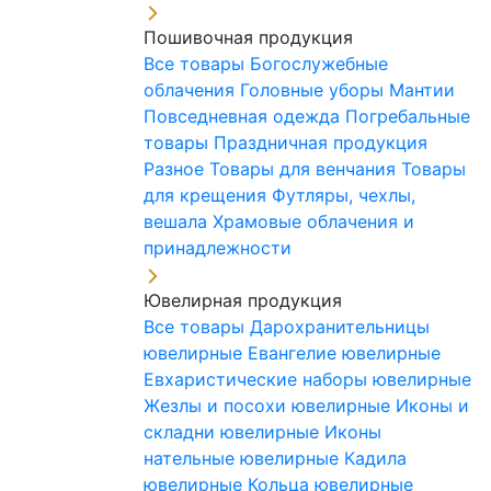
Пошивочная продукция
Все товары
Богослужебные
облачения
Головные уборы
Мантии
Повседневная одежда
Погребальные
товары
Праздничная продукция
Разное
Товары для венчания
Товары
для крещения
Футляры, чехлы,
вешала
Храмовые облачения и
принадлежности
Ювелирная продукция
Все товары
Дарохранительницы
ювелирные
Евангелие ювелирные
Евхаристические наборы ювелирные
Жезлы и посохи ювелирные
Иконы и
складни ювелирные
Иконы
нательные ювелирные
Кадила
ювелирные
Кольца ювелирные