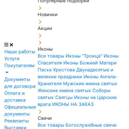
Популярные подборки
Новинки
Акции
Иконы
Наши работы
Все товары
Иконы "Троица"
Иконы
Услуги
Спасителя
Иконы Божией Матери
Покупателям
Пасха Христова
Двунадесятые и
великие праздники
Иконы Ангела-
Документы
Хранителя
Мужские имена святых
для договора
Женские имена святых
Соборы
Оплата и
святых
Святцы
Иконы на Царские
доставка
врата
ИКОНЫ НА ЗАКАЗ
Официальные
документы
Свечи
Реквизиты
Все товары
Богослужебные свечи
Выставки