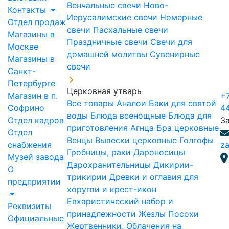
Венчальные свечи
Ново-
Контакты
Иерусалимские свечи
Номерные
Отдел продаж
свечи
Пасхальные свечи
Магазины в
Праздничные свечи
Свечи для
Москве
домашней молитвы
Сувенирные
Магазины в
свечи
Санкт-
Петербурге
Церковная утварь
Магазин в п.
+7
Все товары
Аналои
Баки для святой
Софрино
4
воды
Блюда всенощные
Блюда для
Отдел кадров
З
приготовления Агнца
Бра церковные
Отдел
Венцы
Вывески церковные
Голгофы
снабжения
za
Гробницы, раки
Дароносицы
Музей завода
Дарохранительницы
Дикирии-
О
трикирии
Древки и оглавия для
предприятии
хоругви и крест-икон
Евхаристический набор и
Реквизиты
принадлежности
Жезлы Посохи
Официальные
Жертвенники, Облачения на