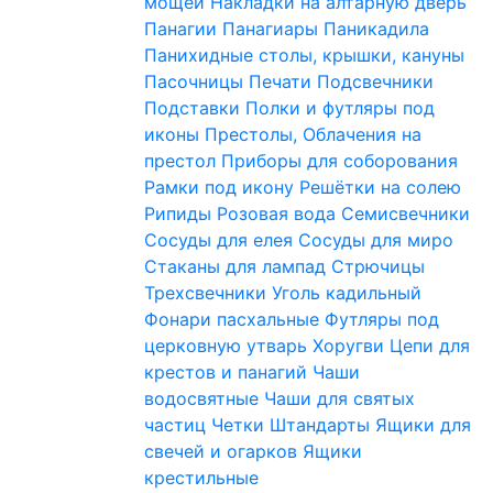
мощей
Накладки на алтарную дверь
Панагии
Панагиары
Паникадила
Панихидные столы, крышки, кануны
Пасочницы
Печати
Подсвечники
Подставки
Полки и футляры под
иконы
Престолы, Облачения на
престол
Приборы для соборования
Рамки под икону
Решётки на солею
Рипиды
Розовая вода
Семисвечники
Сосуды для елея
Сосуды для миро
Стаканы для лампад
Стрючицы
Трехсвечники
Уголь кадильный
Фонари пасхальные
Футляры под
церковную утварь
Хоругви
Цепи для
крестов и панагий
Чаши
водосвятные
Чаши для святых
частиц
Четки
Штандарты
Ящики для
свечей и огарков
Ящики
крестильные