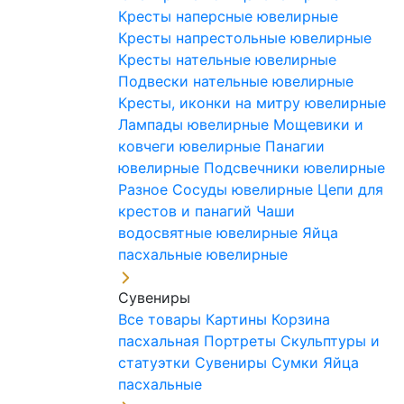
Кресты наперсные ювелирные
Кресты напрестольные ювелирные
Кресты нательные ювелирные
Подвески нательные ювелирные
Кресты, иконки на митру ювелирные
Лампады ювелирные
Мощевики и
ковчеги ювелирные
Панагии
ювелирные
Подсвечники ювелирные
Разное
Сосуды ювелирные
Цепи для
крестов и панагий
Чаши
водосвятные ювелирные
Яйца
пасхальные ювелирные
Сувениры
Все товары
Картины
Корзина
пасхальная
Портреты
Скульптуры и
статуэтки
Сувениры
Сумки
Яйца
пасхальные