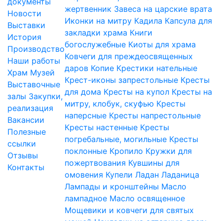
документы
жертвенник
Завеса на царские врата
Новости
Иконки на митру
Кадила
Капсула для
Выставки
закладки храма
Книги
История
богослужебные
Киоты для храма
Производство
Ковчеги для преждеосвященных
Наши работы
даров
Копие
Крестики нательные
Храм
Музей
Крест-иконы запрестольные
Кресты
Выставочные
для дома
Кресты на купол
Кресты на
залы
Закупки,
митру, клобук, скуфью
Кресты
реализация
наперсные
Кресты напрестольные
Вакансии
Кресты настенные
Кресты
Полезные
погребальные, могильные
Кресты
ссылки
поклонные
Кропило
Кружки для
Отзывы
пожертвования
Кувшины для
Контакты
омовения
Купели
Ладан
Ладаница
Лампады и кронштейны
Масло
лампадное
Масло освященное
Мощевики и ковчеги для святых