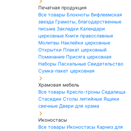
Печатная продукция
Все товары
Блокноты
Вифлеемская
звезда
Грамоты, благодарственные
письма
Закладки
Календари
церковные
Книги православные
Молитвы
Наклейки церковные
Открытки
Плакат церковный
Поминание
Присяга церковная
Наборы Пасхальные
Свидетельство
Сумка-пакет церковная
Храмовая мебель
Все товары
Кресло-троны
Седалища
Стасидии
Столы литийные
Ящики
свечные
Двери для храма
Иконостасы
Все товары
Иконостасы
Карниз для