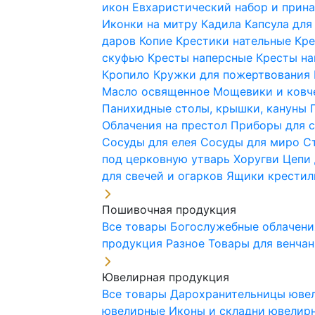
икон
Евхаристический набор и при
Иконки на митру
Кадила
Капсула для
даров
Копие
Крестики нательные
Кре
скуфью
Кресты наперсные
Кресты н
Кропило
Кружки для пожертвования
Масло освященное
Мощевики и ковч
Панихидные столы, крышки, кануны
Облачения на престол
Приборы для 
Сосуды для елея
Сосуды для миро
С
под церковную утварь
Хоругви
Цепи 
для свечей и огарков
Ящики крестил
Пошивочная продукция
Все товары
Богослужебные облачен
продукция
Разное
Товары для венча
Ювелирная продукция
Все товары
Дарохранительницы юве
ювелирные
Иконы и складни ювели