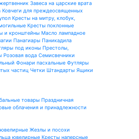
 жертвенник
Завеса на царские врата
а
Ковчеги для преждеосвященных
купол
Кресты на митру, клобук,
 могильные
Кресты поклонные
ы и кронштейны
Масло лампадное
нагии
Панагиары
Паникадила
тляры под иконы
Престолы,
ды
Розовая вода
Семисвечники
ильный
Фонари пасхальные
Футляры
ятых частиц
Четки
Штандарты
Ящики
бальные товары
Праздничная
овые облачения и принадлежности
ы ювелирные
Жезлы и посохи
льца ювелирные
Кресты наперсные