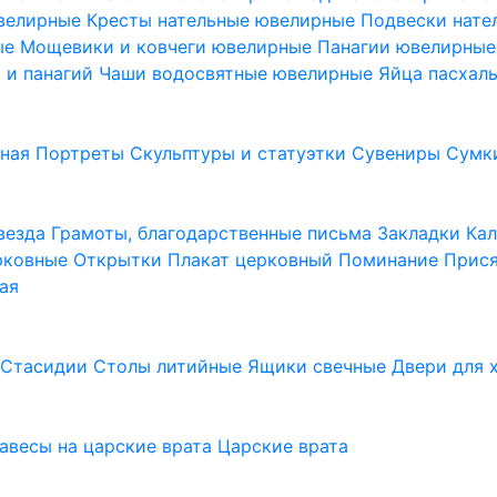
ювелирные
Кресты нательные ювелирные
Подвески нат
ые
Мощевики и ковчеги ювелирные
Панагии ювелирны
в и панагий
Чаши водосвятные ювелирные
Яйца пасхал
ьная
Портреты
Скульптуры и статуэтки
Сувениры
Сумк
везда
Грамоты, благодарственные письма
Закладки
Ка
рковные
Открытки
Плакат церковный
Поминание
Прися
ая
а
Стасидии
Столы литийные
Ящики свечные
Двери для 
завесы на царские врата
Царские врата