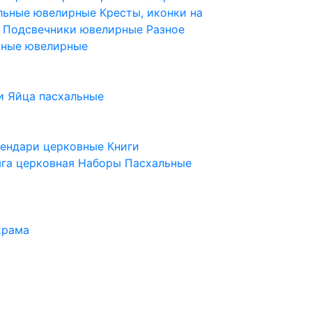
ельные ювелирные
Кресты, иконки на
е
Подсвечники ювелирные
Разное
ьные ювелирные
и
Яйца пасхальные
лендари церковные
Книги
га церковная
Наборы Пасхальные
храма