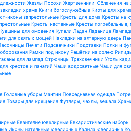
надлежности
Жезлы Посохи
Жертвенники, Облачения на
 закладки храма
Книги богослужебные
Киоты для храм
ст-иконы запрестольные
Кресты для дома
Кресты на 
апрестольные
Кресты настенные
Кресты погребальные,
Кувшины для омовения
Купели
Ладан
Ладаница
Лампад
еги для святых мощей
Накладки на алтарную дверь
Па
Пасочницы
Печати
Подсвечники
Подставки
Полки и фу
соборования
Рамки под икону
Решётки на солею
Рипи
таканы для лампад
Стрючицы
Трехсвечники
Уголь кад
для крестов и панагий
Чаши водосвятные
Чаши для св
ьные
ия
Головные уборы
Мантии
Повседневная одежда
Погре
ния
Товары для крещения
Футляры, чехлы, вешала
Храм
лирные
Евангелие ювелирные
Евхаристические набор
рные
Иконы нательные ювелирные
Кадила ювелирные
Ко