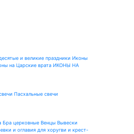
десятые и великие праздники
Иконы
оны на Царские врата
ИКОНЫ НА
свечи
Пасхальные свечи
ца
Бра церковные
Венцы
Вывески
евки и оглавия для хоругви и крест-