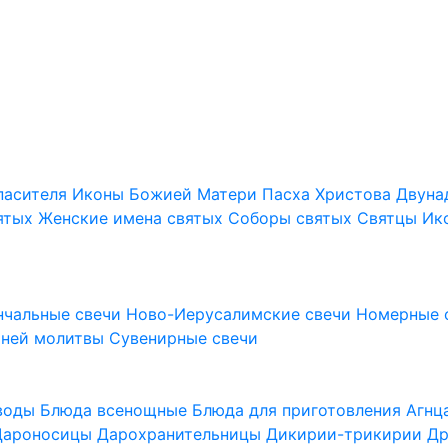
пасителя
Иконы Божией Матери
Пасха Христова
Двуна
ятых
Женские имена святых
Соборы святых
Святцы
Ик
нчальные свечи
Ново-Иерусалимские свечи
Номерные 
шней молитвы
Сувенирные свечи
 воды
Блюда всенощные
Блюда для приготовления Агн
Дароносицы
Дарохранительницы
Дикирии-трикирии
Др