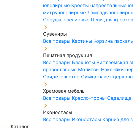
ювелирные
Кресты напрестольные 
митру ювелирные
Лампады ювелирн
Сосуды ювелирные
Цепи для кресто
Сувениры
Все товары
Картины
Корзина пасхал
Печатная продукция
Все товары
Блокноты
Вифлеемская з
православные
Молитвы
Наклейки це
Свидетельство
Сумка-пакет церковн
Храмовая мебель
Все товары
Кресло-троны
Седалищ
Иконостасы
Все товары
Иконостасы
Карниз для 
Каталог