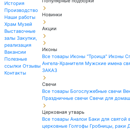
Популярные подборки
История
Производство
Новинки
Наши работы
Храм
Музей
Акции
Выставочные
залы
Закупки,
реализация
Иконы
Вакансии
Все товары
Иконы "Троица"
Иконы С
Полезные
Ангела-Хранителя
Мужские имена св
ссылки
Отзывы
ЗАКАЗ
Контакты
Свечи
Все товары
Богослужебные свечи
Ве
Праздничные свечи
Свечи для дома
Церковная утварь
Все товары
Аналои
Баки для святой
церковные
Голгофы
Гробницы, раки