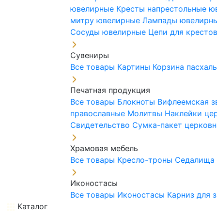
ювелирные
Кресты напрестольные 
митру ювелирные
Лампады ювелирн
Сосуды ювелирные
Цепи для кресто
Сувениры
Все товары
Картины
Корзина пасхал
Печатная продукция
Все товары
Блокноты
Вифлеемская з
православные
Молитвы
Наклейки це
Свидетельство
Сумка-пакет церковн
Храмовая мебель
Все товары
Кресло-троны
Седалищ
Иконостасы
Все товары
Иконостасы
Карниз для 
Каталог