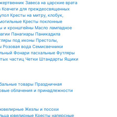
 жертвенник
Завеса на царские врата
а
Ковчеги для преждеосвященных
купол
Кресты на митру, клобук,
 могильные
Кресты поклонные
ы и кронштейны
Масло лампадное
нагии
Панагиары
Паникадила
тляры под иконы
Престолы,
ды
Розовая вода
Семисвечники
ильный
Фонари пасхальные
Футляры
ятых частиц
Четки
Штандарты
Ящики
бальные товары
Праздничная
овые облачения и принадлежности
ы ювелирные
Жезлы и посохи
льца ювелирные
Кресты наперсные