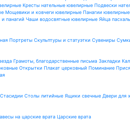
ювелирные
Кресты нательные ювелирные
Подвески нат
ые
Мощевики и ковчеги ювелирные
Панагии ювелирны
в и панагий
Чаши водосвятные ювелирные
Яйца пасхал
ьная
Портреты
Скульптуры и статуэтки
Сувениры
Сумк
везда
Грамоты, благодарственные письма
Закладки
Ка
рковные
Открытки
Плакат церковный
Поминание
Прися
ая
а
Стасидии
Столы литийные
Ящики свечные
Двери для 
завесы на царские врата
Царские врата