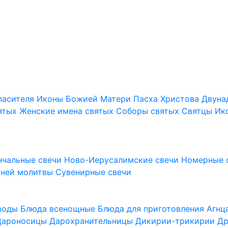
пасителя
Иконы Божией Матери
Пасха Христова
Двуна
ятых
Женские имена святых
Соборы святых
Святцы
Ик
нчальные свечи
Ново-Иерусалимские свечи
Номерные 
шней молитвы
Сувенирные свечи
 воды
Блюда всенощные
Блюда для приготовления Агн
Дароносицы
Дарохранительницы
Дикирии-трикирии
Др