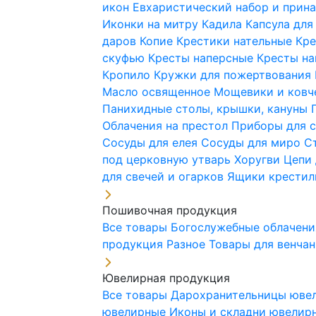
икон
Евхаристический набор и при
Иконки на митру
Кадила
Капсула для
даров
Копие
Крестики нательные
Кре
скуфью
Кресты наперсные
Кресты н
Кропило
Кружки для пожертвования
Масло освященное
Мощевики и ковч
Панихидные столы, крышки, кануны
Облачения на престол
Приборы для 
Сосуды для елея
Сосуды для миро
С
под церковную утварь
Хоругви
Цепи 
для свечей и огарков
Ящики крестил
Пошивочная продукция
Все товары
Богослужебные облачен
продукция
Разное
Товары для венча
Ювелирная продукция
Все товары
Дарохранительницы юве
ювелирные
Иконы и складни ювели