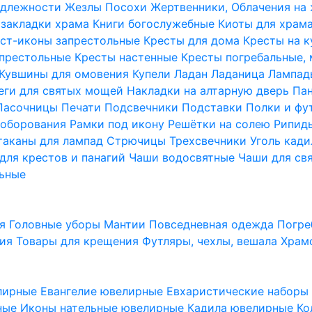
надлежности
Жезлы Посохи
Жертвенники, Облачения на
 закладки храма
Книги богослужебные
Киоты для храм
ст-иконы запрестольные
Кресты для дома
Кресты на 
апрестольные
Кресты настенные
Кресты погребальные,
Кувшины для омовения
Купели
Ладан
Ладаница
Лампад
еги для святых мощей
Накладки на алтарную дверь
Па
Пасочницы
Печати
Подсвечники
Подставки
Полки и фу
соборования
Рамки под икону
Решётки на солею
Рипи
таканы для лампад
Стрючицы
Трехсвечники
Уголь кад
для крестов и панагий
Чаши водосвятные
Чаши для св
ьные
ия
Головные уборы
Мантии
Повседневная одежда
Погре
ния
Товары для крещения
Футляры, чехлы, вешала
Храм
лирные
Евангелие ювелирные
Евхаристические набор
рные
Иконы нательные ювелирные
Кадила ювелирные
Ко