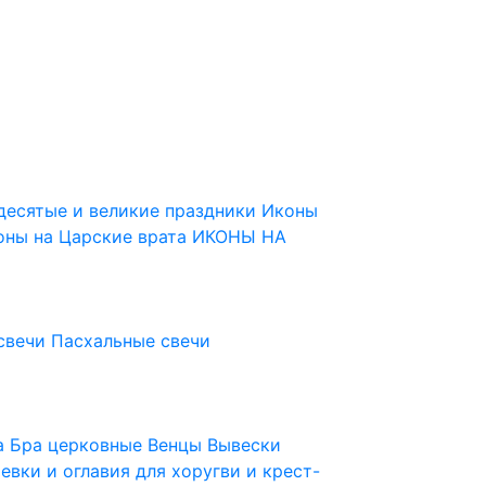
десятые и великие праздники
Иконы
оны на Царские врата
ИКОНЫ НА
свечи
Пасхальные свечи
ца
Бра церковные
Венцы
Вывески
евки и оглавия для хоругви и крест-