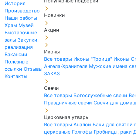
Популярные подборки
История
Производство
Новинки
Наши работы
Храм
Музей
Акции
Выставочные
залы
Закупки,
реализация
Иконы
Вакансии
Все товары
Иконы "Троица"
Иконы С
Полезные
Ангела-Хранителя
Мужские имена св
ссылки
Отзывы
ЗАКАЗ
Контакты
Свечи
Все товары
Богослужебные свечи
Ве
Праздничные свечи
Свечи для дома
Церковная утварь
Все товары
Аналои
Баки для святой
церковные
Голгофы
Гробницы, раки