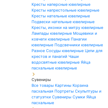
Кресты наперсные ювелирные
Кресты напрестольные ювелирные
Кресты нательные ювелирные
Подвески нательные ювелирные
Кресты, иконки на митру ювелирные
Лампады ювелирные
Мощевики и
ковчеги ювелирные
Панагии
ювелирные
Подсвечники ювелирные
Разное
Сосуды ювелирные
Цепи для
крестов и панагий
Чаши
водосвятные ювелирные
Яйца
пасхальные ювелирные
Сувениры
Все товары
Картины
Корзина
пасхальная
Портреты
Скульптуры и
статуэтки
Сувениры
Сумки
Яйца
пасхальные