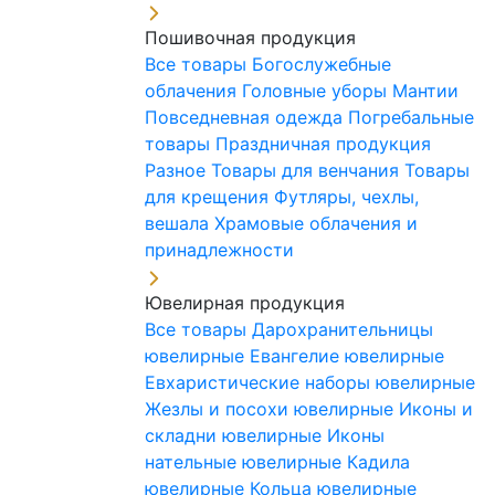
Пошивочная продукция
Все товары
Богослужебные
облачения
Головные уборы
Мантии
Повседневная одежда
Погребальные
товары
Праздничная продукция
Разное
Товары для венчания
Товары
для крещения
Футляры, чехлы,
вешала
Храмовые облачения и
принадлежности
Ювелирная продукция
Все товары
Дарохранительницы
ювелирные
Евангелие ювелирные
Евхаристические наборы ювелирные
Жезлы и посохи ювелирные
Иконы и
складни ювелирные
Иконы
нательные ювелирные
Кадила
ювелирные
Кольца ювелирные