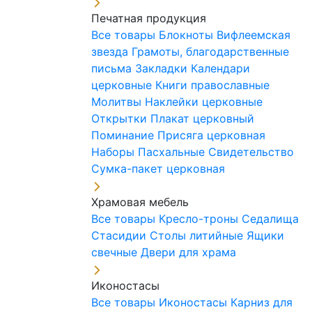
Печатная продукция
Все товары
Блокноты
Вифлеемская
звезда
Грамоты, благодарственные
письма
Закладки
Календари
церковные
Книги православные
Молитвы
Наклейки церковные
Открытки
Плакат церковный
Поминание
Присяга церковная
Наборы Пасхальные
Свидетельство
Сумка-пакет церковная
Храмовая мебель
Все товары
Кресло-троны
Седалища
Стасидии
Столы литийные
Ящики
свечные
Двери для храма
Иконостасы
Все товары
Иконостасы
Карниз для