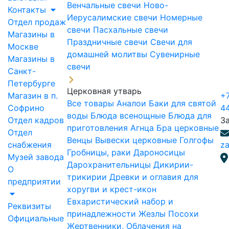
Венчальные свечи
Ново-
Контакты
Иерусалимские свечи
Номерные
Отдел продаж
свечи
Пасхальные свечи
Магазины в
Праздничные свечи
Свечи для
Москве
домашней молитвы
Сувенирные
Магазины в
свечи
Санкт-
Петербурге
Церковная утварь
Магазин в п.
+7
Все товары
Аналои
Баки для святой
Софрино
4
воды
Блюда всенощные
Блюда для
Отдел кадров
З
приготовления Агнца
Бра церковные
Отдел
Венцы
Вывески церковные
Голгофы
снабжения
za
Гробницы, раки
Дароносицы
Музей завода
Дарохранительницы
Дикирии-
О
трикирии
Древки и оглавия для
предприятии
хоругви и крест-икон
Евхаристический набор и
Реквизиты
принадлежности
Жезлы Посохи
Официальные
Жертвенники, Облачения на