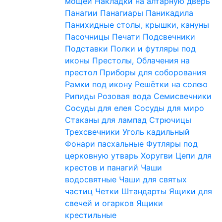
мощей
Накладки на алтарную дверь
Панагии
Панагиары
Паникадила
Панихидные столы, крышки, кануны
Пасочницы
Печати
Подсвечники
Подставки
Полки и футляры под
иконы
Престолы, Облачения на
престол
Приборы для соборования
Рамки под икону
Решётки на солею
Рипиды
Розовая вода
Семисвечники
Сосуды для елея
Сосуды для миро
Стаканы для лампад
Стрючицы
Трехсвечники
Уголь кадильный
Фонари пасхальные
Футляры под
церковную утварь
Хоругви
Цепи для
крестов и панагий
Чаши
водосвятные
Чаши для святых
частиц
Четки
Штандарты
Ящики для
свечей и огарков
Ящики
крестильные