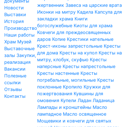
документы
жертвенник
Завеса на царские врата
Новости
Иконки на митру
Кадила
Капсула для
Выставки
закладки храма
Книги
История
богослужебные
Киоты для храма
Производство
Ковчеги для преждеосвященных
Наши работы
даров
Копие
Крестики нательные
Храм
Музей
Крест-иконы запрестольные
Кресты
Выставочные
для дома
Кресты на купол
Кресты на
залы
Закупки,
митру, клобук, скуфью
Кресты
реализация
наперсные
Кресты напрестольные
Вакансии
Кресты настенные
Кресты
Полезные
погребальные, могильные
Кресты
ссылки
поклонные
Кропило
Кружки для
Отзывы
пожертвования
Кувшины для
Контакты
омовения
Купели
Ладан
Ладаница
Лампады и кронштейны
Масло
лампадное
Масло освященное
Мощевики и ковчеги для святых