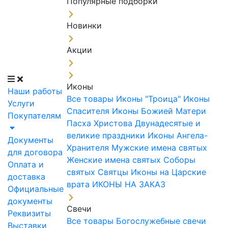
Популярные подборки
Новинки
Акции
Иконы
Наши работы
Все товары
Иконы "Троица"
Иконы
Услуги
Спасителя
Иконы Божией Матери
Покупателям
Пасха Христова
Двунадесятые и
великие праздники
Иконы Ангела-
Документы
Хранителя
Мужские имена святых
для договора
Женские имена святых
Соборы
Оплата и
святых
Святцы
Иконы на Царские
доставка
врата
ИКОНЫ НА ЗАКАЗ
Официальные
документы
Свечи
Реквизиты
Все товары
Богослужебные свечи
Выставки