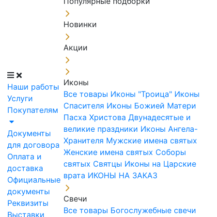
Популярные подборки
Новинки
Акции
Иконы
Наши работы
Все товары
Иконы "Троица"
Иконы
Услуги
Спасителя
Иконы Божией Матери
Покупателям
Пасха Христова
Двунадесятые и
великие праздники
Иконы Ангела-
Документы
Хранителя
Мужские имена святых
для договора
Женские имена святых
Соборы
Оплата и
святых
Святцы
Иконы на Царские
доставка
врата
ИКОНЫ НА ЗАКАЗ
Официальные
документы
Свечи
Реквизиты
Все товары
Богослужебные свечи
Выставки