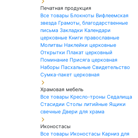
Печатная продукция
Все товары
Блокноты
Вифлеемская
звезда
Грамоты, благодарственные
письма
Закладки
Календари
церковные
Книги православные
Молитвы
Наклейки церковные
Открытки
Плакат церковный
Поминание
Присяга церковная
Наборы Пасхальные
Свидетельство
Сумка-пакет церковная
Храмовая мебель
Все товары
Кресло-троны
Седалища
Стасидии
Столы литийные
Ящики
свечные
Двери для храма
Иконостасы
Все товары
Иконостасы
Карниз для