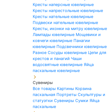
Кресты наперсные ювелирные
Кресты напрестольные ювелирные
Кресты нательные ювелирные
Подвески нательные ювелирные
Кресты, иконки на митру ювелирные
Лампады ювелирные
Мощевики и
ковчеги ювелирные
Панагии
ювелирные
Подсвечники ювелирные
Разное
Сосуды ювелирные
Цепи для
крестов и панагий
Чаши
водосвятные ювелирные
Яйца
пасхальные ювелирные
Сувениры
Все товары
Картины
Корзина
пасхальная
Портреты
Скульптуры и
статуэтки
Сувениры
Сумки
Яйца
пасхальные