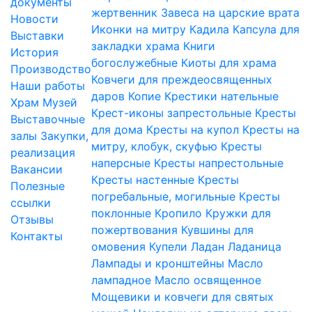
документы
жертвенник
Завеса на царские врата
Новости
Иконки на митру
Кадила
Капсула для
Выставки
закладки храма
Книги
История
богослужебные
Киоты для храма
Производство
Ковчеги для преждеосвященных
Наши работы
даров
Копие
Крестики нательные
Храм
Музей
Крест-иконы запрестольные
Кресты
Выставочные
для дома
Кресты на купол
Кресты на
залы
Закупки,
митру, клобук, скуфью
Кресты
реализация
наперсные
Кресты напрестольные
Вакансии
Кресты настенные
Кресты
Полезные
погребальные, могильные
Кресты
ссылки
поклонные
Кропило
Кружки для
Отзывы
пожертвования
Кувшины для
Контакты
омовения
Купели
Ладан
Ладаница
Лампады и кронштейны
Масло
лампадное
Масло освященное
Мощевики и ковчеги для святых