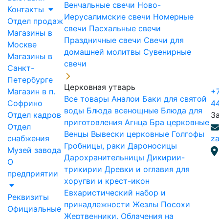
Венчальные свечи
Ново-
Контакты
Иерусалимские свечи
Номерные
Отдел продаж
свечи
Пасхальные свечи
Магазины в
Праздничные свечи
Свечи для
Москве
домашней молитвы
Сувенирные
Магазины в
свечи
Санкт-
Петербурге
Церковная утварь
Магазин в п.
+7
Все товары
Аналои
Баки для святой
Софрино
4
воды
Блюда всенощные
Блюда для
Отдел кадров
З
приготовления Агнца
Бра церковные
Отдел
Венцы
Вывески церковные
Голгофы
снабжения
za
Гробницы, раки
Дароносицы
Музей завода
Дарохранительницы
Дикирии-
О
трикирии
Древки и оглавия для
предприятии
хоругви и крест-икон
Евхаристический набор и
Реквизиты
принадлежности
Жезлы Посохи
Официальные
Жертвенники, Облачения на