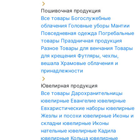
Пошивочная продукция
Все товары
Богослужебные
облачения
Головные уборы
Мантии
Повседневная одежда
Погребальные
товары
Праздничная продукция
Разное
Товары для венчания
Товары
для крещения
Футляры, чехлы,
вешала
Храмовые облачения и
принадлежности
Ювелирная продукция
Все товары
Дарохранительницы
ювелирные
Евангелие ювелирные
Евхаристические наборы ювелирные
Жезлы и посохи ювелирные
Иконы и
складни ювелирные
Иконы
нательные ювелирные
Кадила
ювелирные
Кольца ювелирные