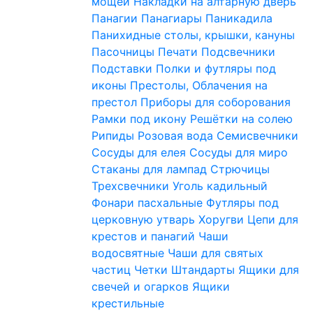
мощей
Накладки на алтарную дверь
Панагии
Панагиары
Паникадила
Панихидные столы, крышки, кануны
Пасочницы
Печати
Подсвечники
Подставки
Полки и футляры под
иконы
Престолы, Облачения на
престол
Приборы для соборования
Рамки под икону
Решётки на солею
Рипиды
Розовая вода
Семисвечники
Сосуды для елея
Сосуды для миро
Стаканы для лампад
Стрючицы
Трехсвечники
Уголь кадильный
Фонари пасхальные
Футляры под
церковную утварь
Хоругви
Цепи для
крестов и панагий
Чаши
водосвятные
Чаши для святых
частиц
Четки
Штандарты
Ящики для
свечей и огарков
Ящики
крестильные