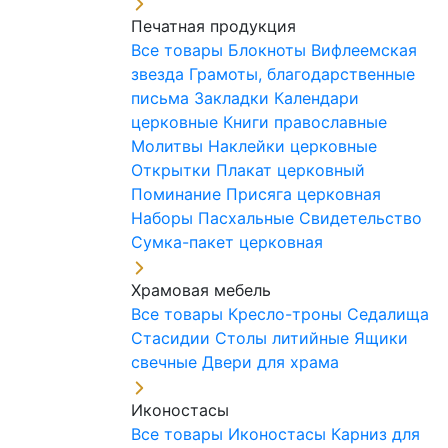
Печатная продукция
Все товары
Блокноты
Вифлеемская
звезда
Грамоты, благодарственные
письма
Закладки
Календари
церковные
Книги православные
Молитвы
Наклейки церковные
Открытки
Плакат церковный
Поминание
Присяга церковная
Наборы Пасхальные
Свидетельство
Сумка-пакет церковная
Храмовая мебель
Все товары
Кресло-троны
Седалища
Стасидии
Столы литийные
Ящики
свечные
Двери для храма
Иконостасы
Все товары
Иконостасы
Карниз для