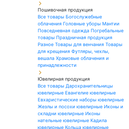
Пошивочная продукция
Все товары
Богослужебные
облачения
Головные уборы
Мантии
Повседневная одежда
Погребальные
товары
Праздничная продукция
Разное
Товары для венчания
Товары
для крещения
Футляры, чехлы,
вешала
Храмовые облачения и
принадлежности
Ювелирная продукция
Все товары
Дарохранительницы
ювелирные
Евангелие ювелирные
Евхаристические наборы ювелирные
Жезлы и посохи ювелирные
Иконы и
складни ювелирные
Иконы
нательные ювелирные
Кадила
ювелирные
Кольца ювелирные