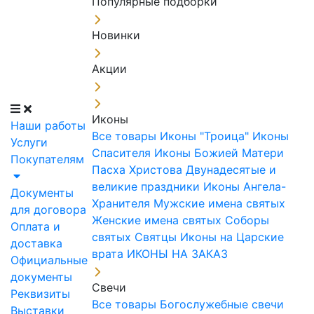
Популярные подборки
Новинки
Акции
Иконы
Наши работы
Все товары
Иконы "Троица"
Иконы
Услуги
Спасителя
Иконы Божией Матери
Покупателям
Пасха Христова
Двунадесятые и
великие праздники
Иконы Ангела-
Документы
Хранителя
Мужские имена святых
для договора
Женские имена святых
Соборы
Оплата и
святых
Святцы
Иконы на Царские
доставка
врата
ИКОНЫ НА ЗАКАЗ
Официальные
документы
Свечи
Реквизиты
Все товары
Богослужебные свечи
Выставки