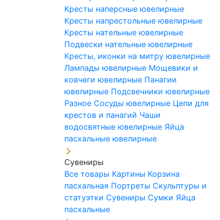
Кресты наперсные ювелирные
Кресты напрестольные ювелирные
Кресты нательные ювелирные
Подвески нательные ювелирные
Кресты, иконки на митру ювелирные
Лампады ювелирные
Мощевики и
ковчеги ювелирные
Панагии
ювелирные
Подсвечники ювелирные
Разное
Сосуды ювелирные
Цепи для
крестов и панагий
Чаши
водосвятные ювелирные
Яйца
пасхальные ювелирные
Сувениры
Все товары
Картины
Корзина
пасхальная
Портреты
Скульптуры и
статуэтки
Сувениры
Сумки
Яйца
пасхальные