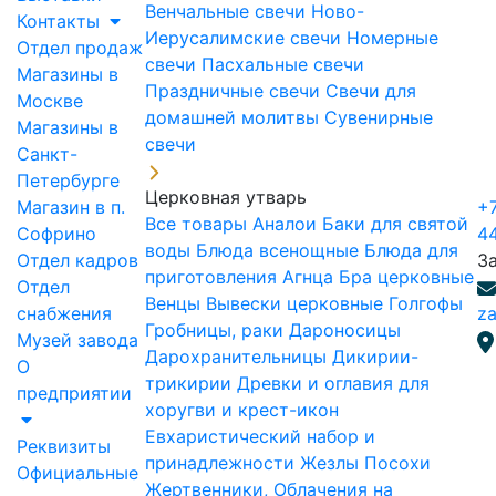
Венчальные свечи
Ново-
Контакты
Иерусалимские свечи
Номерные
Отдел продаж
свечи
Пасхальные свечи
Магазины в
Праздничные свечи
Свечи для
Москве
домашней молитвы
Сувенирные
Магазины в
свечи
Санкт-
Петербурге
Церковная утварь
Магазин в п.
+7
Все товары
Аналои
Баки для святой
Софрино
4
воды
Блюда всенощные
Блюда для
Отдел кадров
З
приготовления Агнца
Бра церковные
Отдел
Венцы
Вывески церковные
Голгофы
снабжения
za
Гробницы, раки
Дароносицы
Музей завода
Дарохранительницы
Дикирии-
О
трикирии
Древки и оглавия для
предприятии
хоругви и крест-икон
Евхаристический набор и
Реквизиты
принадлежности
Жезлы Посохи
Официальные
Жертвенники, Облачения на