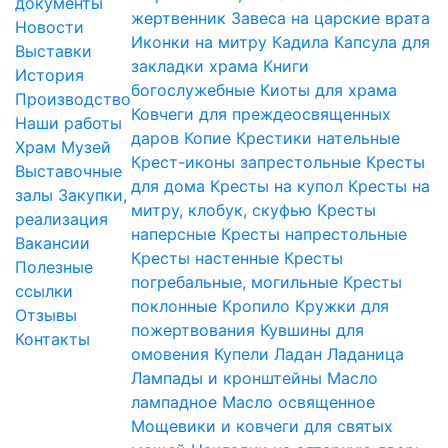
документы
жертвенник
Завеса на царские врата
Новости
Иконки на митру
Кадила
Капсула для
Выставки
закладки храма
Книги
История
богослужебные
Киоты для храма
Производство
Ковчеги для преждеосвященных
Наши работы
даров
Копие
Крестики нательные
Храм
Музей
Крест-иконы запрестольные
Кресты
Выставочные
для дома
Кресты на купол
Кресты на
залы
Закупки,
митру, клобук, скуфью
Кресты
реализация
наперсные
Кресты напрестольные
Вакансии
Кресты настенные
Кресты
Полезные
погребальные, могильные
Кресты
ссылки
поклонные
Кропило
Кружки для
Отзывы
пожертвования
Кувшины для
Контакты
омовения
Купели
Ладан
Ладаница
Лампады и кронштейны
Масло
лампадное
Масло освященное
Мощевики и ковчеги для святых