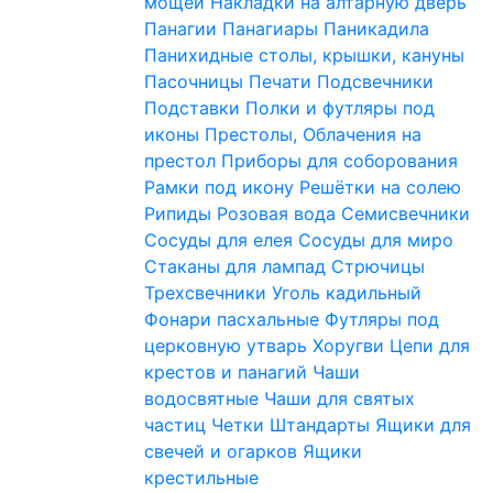
мощей
Накладки на алтарную дверь
Панагии
Панагиары
Паникадила
Панихидные столы, крышки, кануны
Пасочницы
Печати
Подсвечники
Подставки
Полки и футляры под
иконы
Престолы, Облачения на
престол
Приборы для соборования
Рамки под икону
Решётки на солею
Рипиды
Розовая вода
Семисвечники
Сосуды для елея
Сосуды для миро
Стаканы для лампад
Стрючицы
Трехсвечники
Уголь кадильный
Фонари пасхальные
Футляры под
церковную утварь
Хоругви
Цепи для
крестов и панагий
Чаши
водосвятные
Чаши для святых
частиц
Четки
Штандарты
Ящики для
свечей и огарков
Ящики
крестильные