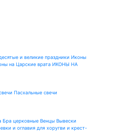
десятые и великие праздники
Иконы
оны на Царские врата
ИКОНЫ НА
свечи
Пасхальные свечи
ца
Бра церковные
Венцы
Вывески
евки и оглавия для хоругви и крест-