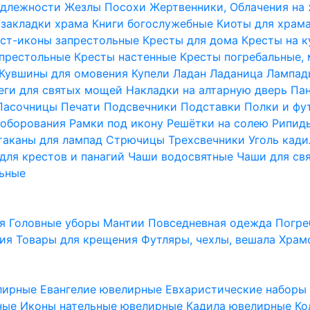
надлежности
Жезлы Посохи
Жертвенники, Облачения на
 закладки храма
Книги богослужебные
Киоты для храм
ст-иконы запрестольные
Кресты для дома
Кресты на 
апрестольные
Кресты настенные
Кресты погребальные,
Кувшины для омовения
Купели
Ладан
Ладаница
Лампад
еги для святых мощей
Накладки на алтарную дверь
Па
Пасочницы
Печати
Подсвечники
Подставки
Полки и фу
соборования
Рамки под икону
Решётки на солею
Рипи
таканы для лампад
Стрючицы
Трехсвечники
Уголь кад
для крестов и панагий
Чаши водосвятные
Чаши для св
ьные
ия
Головные уборы
Мантии
Повседневная одежда
Погре
ния
Товары для крещения
Футляры, чехлы, вешала
Храм
лирные
Евангелие ювелирные
Евхаристические набор
рные
Иконы нательные ювелирные
Кадила ювелирные
Ко