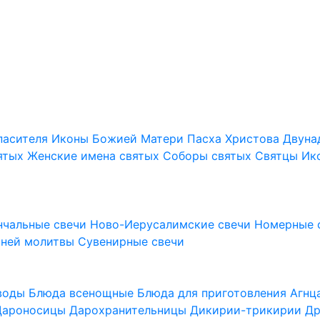
пасителя
Иконы Божией Матери
Пасха Христова
Двуна
ятых
Женские имена святых
Соборы святых
Святцы
Ик
нчальные свечи
Ново-Иерусалимские свечи
Номерные 
шней молитвы
Сувенирные свечи
 воды
Блюда всенощные
Блюда для приготовления Агн
Дароносицы
Дарохранительницы
Дикирии-трикирии
Др