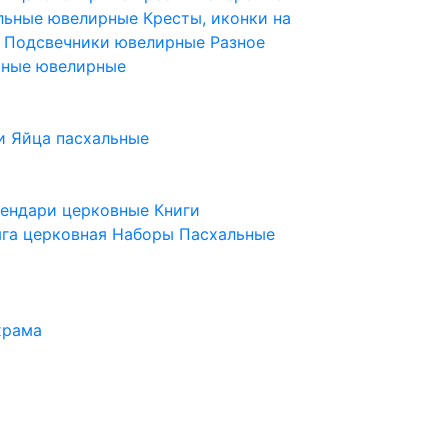
ельные ювелирные
Кресты, иконки на
е
Подсвечники ювелирные
Разное
ьные ювелирные
и
Яйца пасхальные
лендари церковные
Книги
га церковная
Наборы Пасхальные
храма