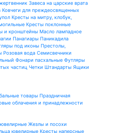
 жертвенник
Завеса на царские врата
а
Ковчеги для преждеосвященных
купол
Кресты на митру, клобук,
 могильные
Кресты поклонные
ы и кронштейны
Масло лампадное
нагии
Панагиары
Паникадила
тляры под иконы
Престолы,
ды
Розовая вода
Семисвечники
ильный
Фонари пасхальные
Футляры
ятых частиц
Четки
Штандарты
Ящики
бальные товары
Праздничная
овые облачения и принадлежности
ы ювелирные
Жезлы и посохи
льца ювелирные
Кресты наперсные