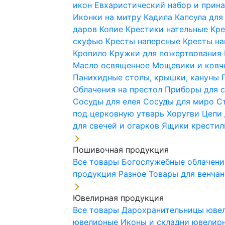
икон
Евхаристический набор и при
Иконки на митру
Кадила
Капсула для
даров
Копие
Крестики нательные
Кре
скуфью
Кресты наперсные
Кресты н
Кропило
Кружки для пожертвования
Масло освященное
Мощевики и ковч
Панихидные столы, крышки, кануны
Облачения на престол
Приборы для 
Сосуды для елея
Сосуды для миро
С
под церковную утварь
Хоругви
Цепи 
для свечей и огарков
Ящики крестил
Пошивочная продукция
Все товары
Богослужебные облачен
продукция
Разное
Товары для венча
Ювелирная продукция
Все товары
Дарохранительницы юве
ювелирные
Иконы и складни ювели