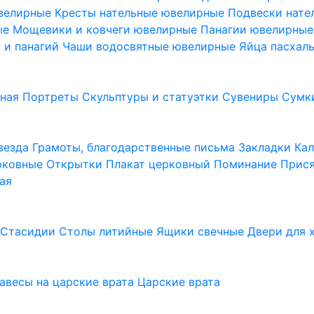
ювелирные
Кресты нательные ювелирные
Подвески нат
ые
Мощевики и ковчеги ювелирные
Панагии ювелирны
в и панагий
Чаши водосвятные ювелирные
Яйца пасхал
ьная
Портреты
Скульптуры и статуэтки
Сувениры
Сумк
везда
Грамоты, благодарственные письма
Закладки
Ка
рковные
Открытки
Плакат церковный
Поминание
Прися
ая
а
Стасидии
Столы литийные
Ящики свечные
Двери для 
завесы на царские врата
Царские врата