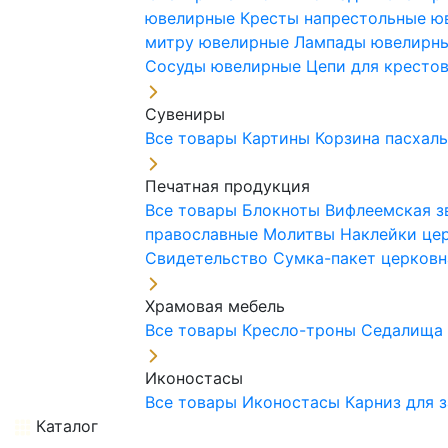
ювелирные
Кресты напрестольные 
митру ювелирные
Лампады ювелирн
Сосуды ювелирные
Цепи для кресто
Сувениры
Все товары
Картины
Корзина пасхал
Печатная продукция
Все товары
Блокноты
Вифлеемская з
православные
Молитвы
Наклейки це
Свидетельство
Сумка-пакет церковн
Храмовая мебель
Все товары
Кресло-троны
Седалищ
Иконостасы
Все товары
Иконостасы
Карниз для 
Каталог