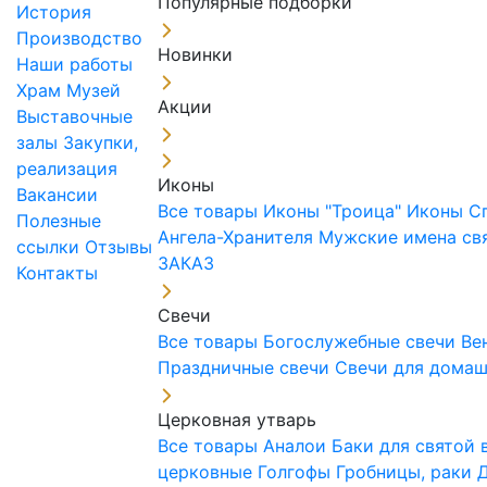
Популярные подборки
История
Производство
Новинки
Наши работы
Храм
Музей
Акции
Выставочные
залы
Закупки,
реализация
Иконы
Вакансии
Все товары
Иконы "Троица"
Иконы С
Полезные
Ангела-Хранителя
Мужские имена св
ссылки
Отзывы
ЗАКАЗ
Контакты
Свечи
Все товары
Богослужебные свечи
Ве
Праздничные свечи
Свечи для дома
Церковная утварь
Все товары
Аналои
Баки для святой
церковные
Голгофы
Гробницы, раки