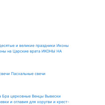
десятые и великие праздники
Иконы
оны на Царские врата
ИКОНЫ НА
свечи
Пасхальные свечи
ца
Бра церковные
Венцы
Вывески
евки и оглавия для хоругви и крест-