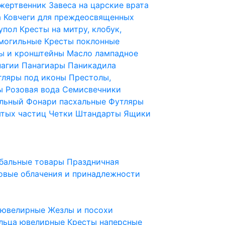
 жертвенник
Завеса на царские врата
а
Ковчеги для преждеосвященных
купол
Кресты на митру, клобук,
 могильные
Кресты поклонные
ы и кронштейны
Масло лампадное
нагии
Панагиары
Паникадила
тляры под иконы
Престолы,
ды
Розовая вода
Семисвечники
ильный
Фонари пасхальные
Футляры
ятых частиц
Четки
Штандарты
Ящики
бальные товары
Праздничная
овые облачения и принадлежности
ы ювелирные
Жезлы и посохи
льца ювелирные
Кресты наперсные