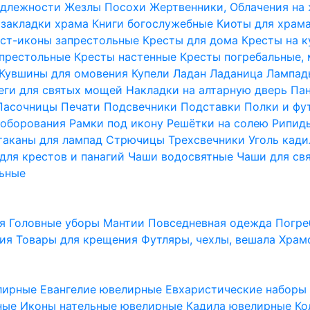
надлежности
Жезлы Посохи
Жертвенники, Облачения на
 закладки храма
Книги богослужебные
Киоты для храм
ст-иконы запрестольные
Кресты для дома
Кресты на 
апрестольные
Кресты настенные
Кресты погребальные,
Кувшины для омовения
Купели
Ладан
Ладаница
Лампад
еги для святых мощей
Накладки на алтарную дверь
Па
Пасочницы
Печати
Подсвечники
Подставки
Полки и фу
соборования
Рамки под икону
Решётки на солею
Рипи
таканы для лампад
Стрючицы
Трехсвечники
Уголь кад
для крестов и панагий
Чаши водосвятные
Чаши для св
ьные
ия
Головные уборы
Мантии
Повседневная одежда
Погре
ния
Товары для крещения
Футляры, чехлы, вешала
Храм
лирные
Евангелие ювелирные
Евхаристические набор
рные
Иконы нательные ювелирные
Кадила ювелирные
Ко