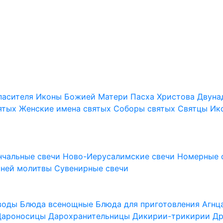
пасителя
Иконы Божией Матери
Пасха Христова
Двуна
ятых
Женские имена святых
Соборы святых
Святцы
Ик
нчальные свечи
Ново-Иерусалимские свечи
Номерные 
шней молитвы
Сувенирные свечи
 воды
Блюда всенощные
Блюда для приготовления Агн
Дароносицы
Дарохранительницы
Дикирии-трикирии
Др