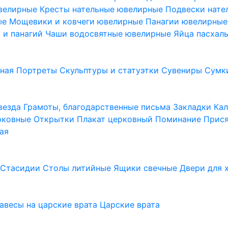
ювелирные
Кресты нательные ювелирные
Подвески нат
ые
Мощевики и ковчеги ювелирные
Панагии ювелирны
в и панагий
Чаши водосвятные ювелирные
Яйца пасхал
ьная
Портреты
Скульптуры и статуэтки
Сувениры
Сумк
везда
Грамоты, благодарственные письма
Закладки
Ка
рковные
Открытки
Плакат церковный
Поминание
Прися
ая
а
Стасидии
Столы литийные
Ящики свечные
Двери для 
завесы на царские врата
Царские врата