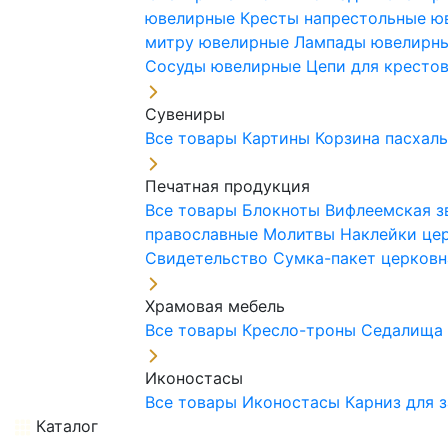
ювелирные
Кресты напрестольные 
митру ювелирные
Лампады ювелирн
Сосуды ювелирные
Цепи для кресто
Сувениры
Все товары
Картины
Корзина пасхал
Печатная продукция
Все товары
Блокноты
Вифлеемская з
православные
Молитвы
Наклейки це
Свидетельство
Сумка-пакет церковн
Храмовая мебель
Все товары
Кресло-троны
Седалищ
Иконостасы
Все товары
Иконостасы
Карниз для 
Каталог