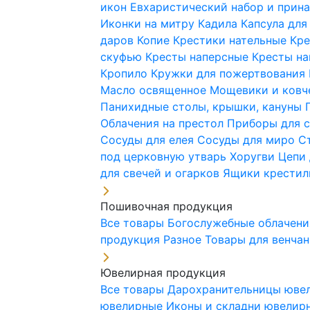
икон
Евхаристический набор и при
Иконки на митру
Кадила
Капсула для
даров
Копие
Крестики нательные
Кре
скуфью
Кресты наперсные
Кресты н
Кропило
Кружки для пожертвования
Масло освященное
Мощевики и ковч
Панихидные столы, крышки, кануны
Облачения на престол
Приборы для 
Сосуды для елея
Сосуды для миро
С
под церковную утварь
Хоругви
Цепи 
для свечей и огарков
Ящики крестил
Пошивочная продукция
Все товары
Богослужебные облачен
продукция
Разное
Товары для венча
Ювелирная продукция
Все товары
Дарохранительницы юве
ювелирные
Иконы и складни ювели