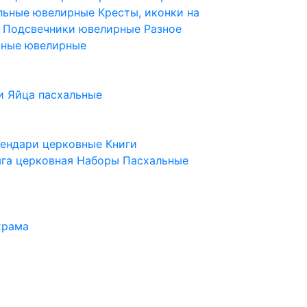
ельные ювелирные
Кресты, иконки на
е
Подсвечники ювелирные
Разное
ьные ювелирные
и
Яйца пасхальные
лендари церковные
Книги
га церковная
Наборы Пасхальные
храма