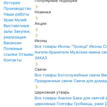
Популярные подборки
История
Производство
Новинки
Наши работы
Храм
Музей
Акции
Выставочные
залы
Закупки,
реализация
Иконы
Вакансии
Все товары
Иконы "Троица"
Иконы С
Полезные
Ангела-Хранителя
Мужские имена св
ссылки
Отзывы
ЗАКАЗ
Контакты
Свечи
Все товары
Богослужебные свечи
Ве
Праздничные свечи
Свечи для дома
Церковная утварь
Все товары
Аналои
Баки для святой
церковные
Голгофы
Гробницы, раки