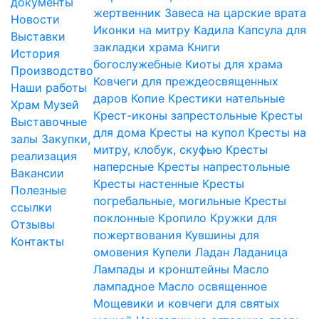
документы
жертвенник
Завеса на царские врата
Новости
Иконки на митру
Кадила
Капсула для
Выставки
закладки храма
Книги
История
богослужебные
Киоты для храма
Производство
Ковчеги для преждеосвященных
Наши работы
даров
Копие
Крестики нательные
Храм
Музей
Крест-иконы запрестольные
Кресты
Выставочные
для дома
Кресты на купол
Кресты на
залы
Закупки,
митру, клобук, скуфью
Кресты
реализация
наперсные
Кресты напрестольные
Вакансии
Кресты настенные
Кресты
Полезные
погребальные, могильные
Кресты
ссылки
поклонные
Кропило
Кружки для
Отзывы
пожертвования
Кувшины для
Контакты
омовения
Купели
Ладан
Ладаница
Лампады и кронштейны
Масло
лампадное
Масло освященное
Мощевики и ковчеги для святых