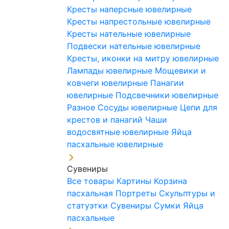
Кресты наперсные ювелирные
Кресты напрестольные ювелирные
Кресты нательные ювелирные
Подвески нательные ювелирные
Кресты, иконки на митру ювелирные
Лампады ювелирные
Мощевики и
ковчеги ювелирные
Панагии
ювелирные
Подсвечники ювелирные
Разное
Сосуды ювелирные
Цепи для
крестов и панагий
Чаши
водосвятные ювелирные
Яйца
пасхальные ювелирные
Сувениры
Все товары
Картины
Корзина
пасхальная
Портреты
Скульптуры и
статуэтки
Сувениры
Сумки
Яйца
пасхальные