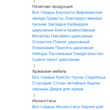
Печатная продукция
Все товары
Блокноты
Вифлеемская
звезда
Грамоты, благодарственные
письма
Закладки
Календари
церковные
Книги православные
Молитвы
Наклейки церковные
Открытки
Плакат церковный
Поминание
Присяга церковная
Наборы Пасхальные
Свидетельство
Сумка-пакет церковная
Храмовая мебель
Все товары
Кресло-троны
Седалища
Стасидии
Столы литийные
Ящики
свечные
Двери для храма
Иконостасы
Все товары
Иконостасы
Карниз для