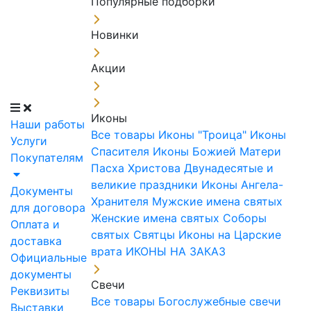
Популярные подборки
Новинки
Акции
Иконы
Наши работы
Все товары
Иконы "Троица"
Иконы
Услуги
Спасителя
Иконы Божией Матери
Покупателям
Пасха Христова
Двунадесятые и
великие праздники
Иконы Ангела-
Документы
Хранителя
Мужские имена святых
для договора
Женские имена святых
Соборы
Оплата и
святых
Святцы
Иконы на Царские
доставка
врата
ИКОНЫ НА ЗАКАЗ
Официальные
документы
Свечи
Реквизиты
Все товары
Богослужебные свечи
Выставки