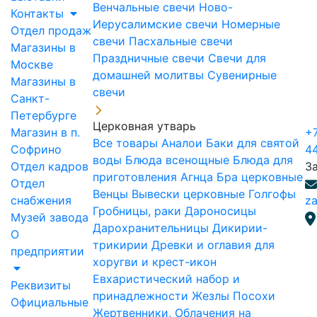
Венчальные свечи
Ново-
Контакты
Иерусалимские свечи
Номерные
Отдел продаж
свечи
Пасхальные свечи
Магазины в
Праздничные свечи
Свечи для
Москве
домашней молитвы
Сувенирные
Магазины в
свечи
Санкт-
Петербурге
Церковная утварь
Магазин в п.
+7
Все товары
Аналои
Баки для святой
Софрино
4
воды
Блюда всенощные
Блюда для
Отдел кадров
З
приготовления Агнца
Бра церковные
Отдел
Венцы
Вывески церковные
Голгофы
снабжения
za
Гробницы, раки
Дароносицы
Музей завода
Дарохранительницы
Дикирии-
О
трикирии
Древки и оглавия для
предприятии
хоругви и крест-икон
Евхаристический набор и
Реквизиты
принадлежности
Жезлы Посохи
Официальные
Жертвенники, Облачения на