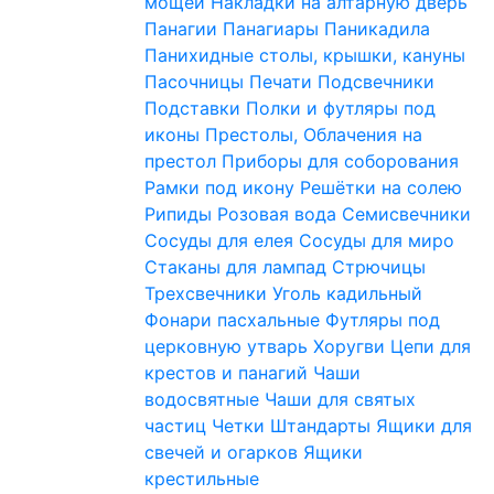
мощей
Накладки на алтарную дверь
Панагии
Панагиары
Паникадила
Панихидные столы, крышки, кануны
Пасочницы
Печати
Подсвечники
Подставки
Полки и футляры под
иконы
Престолы, Облачения на
престол
Приборы для соборования
Рамки под икону
Решётки на солею
Рипиды
Розовая вода
Семисвечники
Сосуды для елея
Сосуды для миро
Стаканы для лампад
Стрючицы
Трехсвечники
Уголь кадильный
Фонари пасхальные
Футляры под
церковную утварь
Хоругви
Цепи для
крестов и панагий
Чаши
водосвятные
Чаши для святых
частиц
Четки
Штандарты
Ящики для
свечей и огарков
Ящики
крестильные