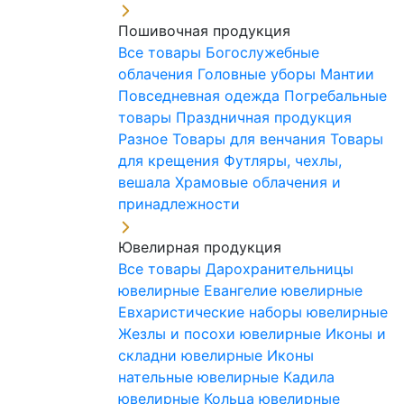
Пошивочная продукция
Все товары
Богослужебные
облачения
Головные уборы
Мантии
Повседневная одежда
Погребальные
товары
Праздничная продукция
Разное
Товары для венчания
Товары
для крещения
Футляры, чехлы,
вешала
Храмовые облачения и
принадлежности
Ювелирная продукция
Все товары
Дарохранительницы
ювелирные
Евангелие ювелирные
Евхаристические наборы ювелирные
Жезлы и посохи ювелирные
Иконы и
складни ювелирные
Иконы
нательные ювелирные
Кадила
ювелирные
Кольца ювелирные