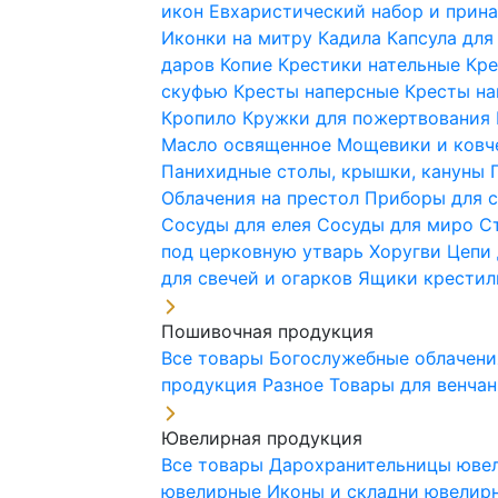
икон
Евхаристический набор и при
Иконки на митру
Кадила
Капсула для
даров
Копие
Крестики нательные
Кре
скуфью
Кресты наперсные
Кресты н
Кропило
Кружки для пожертвования
Масло освященное
Мощевики и ковч
Панихидные столы, крышки, кануны
Облачения на престол
Приборы для 
Сосуды для елея
Сосуды для миро
С
под церковную утварь
Хоругви
Цепи 
для свечей и огарков
Ящики крестил
Пошивочная продукция
Все товары
Богослужебные облачен
продукция
Разное
Товары для венча
Ювелирная продукция
Все товары
Дарохранительницы юве
ювелирные
Иконы и складни ювели