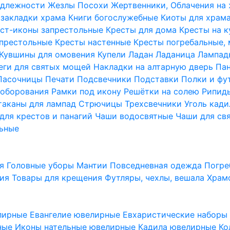
надлежности
Жезлы Посохи
Жертвенники, Облачения на
 закладки храма
Книги богослужебные
Киоты для храм
ст-иконы запрестольные
Кресты для дома
Кресты на 
апрестольные
Кресты настенные
Кресты погребальные,
Кувшины для омовения
Купели
Ладан
Ладаница
Лампад
еги для святых мощей
Накладки на алтарную дверь
Па
Пасочницы
Печати
Подсвечники
Подставки
Полки и фу
соборования
Рамки под икону
Решётки на солею
Рипи
таканы для лампад
Стрючицы
Трехсвечники
Уголь кад
для крестов и панагий
Чаши водосвятные
Чаши для св
ьные
ия
Головные уборы
Мантии
Повседневная одежда
Погре
ния
Товары для крещения
Футляры, чехлы, вешала
Храм
лирные
Евангелие ювелирные
Евхаристические набор
рные
Иконы нательные ювелирные
Кадила ювелирные
Ко