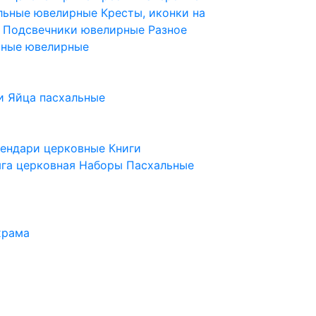
ельные ювелирные
Кресты, иконки на
е
Подсвечники ювелирные
Разное
ьные ювелирные
и
Яйца пасхальные
лендари церковные
Книги
га церковная
Наборы Пасхальные
храма