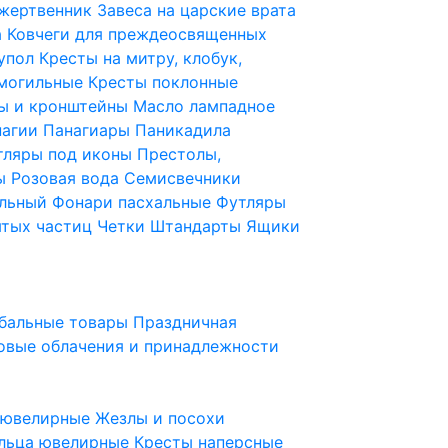
 жертвенник
Завеса на царские врата
а
Ковчеги для преждеосвященных
купол
Кресты на митру, клобук,
 могильные
Кресты поклонные
ы и кронштейны
Масло лампадное
нагии
Панагиары
Паникадила
тляры под иконы
Престолы,
ды
Розовая вода
Семисвечники
ильный
Фонари пасхальные
Футляры
ятых частиц
Четки
Штандарты
Ящики
бальные товары
Праздничная
овые облачения и принадлежности
ы ювелирные
Жезлы и посохи
льца ювелирные
Кресты наперсные