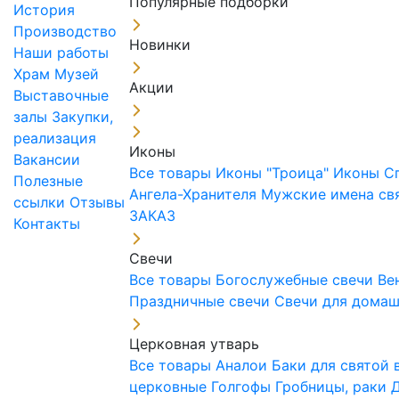
Популярные подборки
История
Производство
Новинки
Наши работы
Храм
Музей
Акции
Выставочные
залы
Закупки,
реализация
Иконы
Вакансии
Все товары
Иконы "Троица"
Иконы С
Полезные
Ангела-Хранителя
Мужские имена св
ссылки
Отзывы
ЗАКАЗ
Контакты
Свечи
Все товары
Богослужебные свечи
Ве
Праздничные свечи
Свечи для дома
Церковная утварь
Все товары
Аналои
Баки для святой
церковные
Голгофы
Гробницы, раки