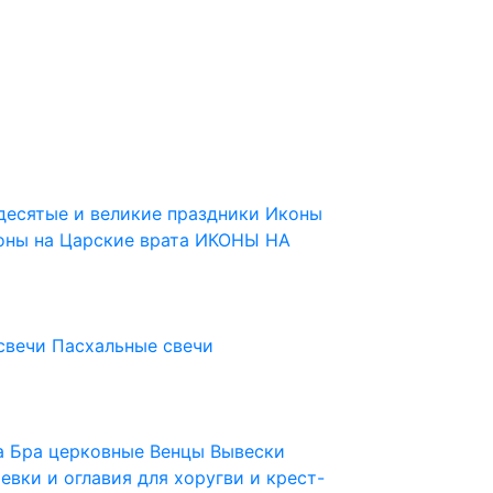
десятые и великие праздники
Иконы
оны на Царские врата
ИКОНЫ НА
свечи
Пасхальные свечи
ца
Бра церковные
Венцы
Вывески
евки и оглавия для хоругви и крест-