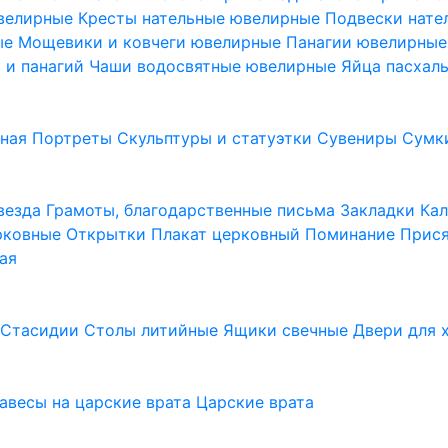
ювелирные
Кресты нательные ювелирные
Подвески нат
ые
Мощевики и ковчеги ювелирные
Панагии ювелирны
в и панагий
Чаши водосвятные ювелирные
Яйца пасхал
ьная
Портреты
Скульптуры и статуэтки
Сувениры
Сумк
везда
Грамоты, благодарственные письма
Закладки
Ка
рковные
Открытки
Плакат церковный
Поминание
Прися
ая
а
Стасидии
Столы литийные
Ящики свечные
Двери для 
завесы на царские врата
Царские врата