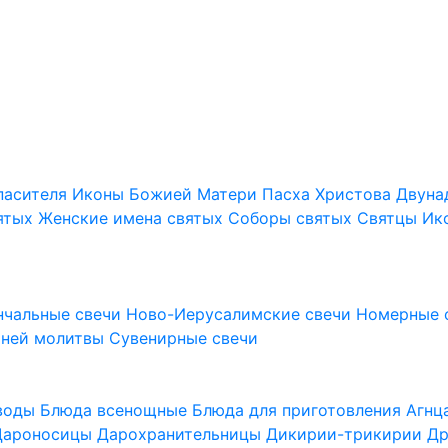
пасителя
Иконы Божией Матери
Пасха Христова
Двуна
ятых
Женские имена святых
Соборы святых
Святцы
Ик
нчальные свечи
Ново-Иерусалимские свечи
Номерные 
шней молитвы
Сувенирные свечи
 воды
Блюда всенощные
Блюда для приготовления Агн
Дароносицы
Дарохранительницы
Дикирии-трикирии
Др