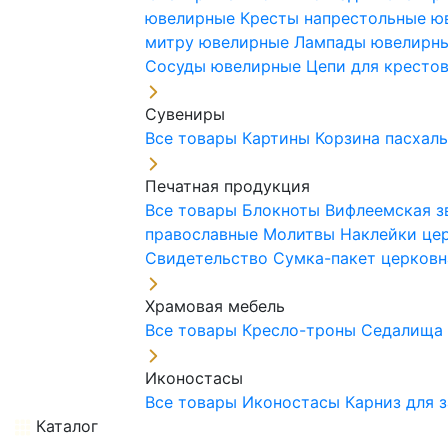
ювелирные
Кресты напрестольные 
митру ювелирные
Лампады ювелирн
Сосуды ювелирные
Цепи для кресто
Сувениры
Все товары
Картины
Корзина пасхал
Печатная продукция
Все товары
Блокноты
Вифлеемская з
православные
Молитвы
Наклейки це
Свидетельство
Сумка-пакет церковн
Храмовая мебель
Все товары
Кресло-троны
Седалищ
Иконостасы
Все товары
Иконостасы
Карниз для 
Каталог