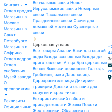
Венчальные свечи
Ново-
Контакты
Иерусалимские свечи
Номерные
Отдел продаж
свечи
Пасхальные свечи
Магазины в
Праздничные свечи
Свечи для
Москве
домашней молитвы
Сувенирные
Магазины в
свечи
Санкт-
Петербурге
Церковная утварь
Магазин в п.
+7
Все товары
Аналои
Баки для святой
Софрино
4
воды
Блюда всенощные
Блюда для
Отдел кадров
З
приготовления Агнца
Бра церковные
Отдел
Венцы
Вывески церковные
Голгофы
снабжения
za
Гробницы, раки
Дароносицы
Музей завода
Дарохранительницы
Дикирии-
О
трикирии
Древки и оглавия для
предприятии
хоругви и крест-икон
Евхаристический набор и
Реквизиты
принадлежности
Жезлы Посохи
Официальные
Жертвенники, Облачения на