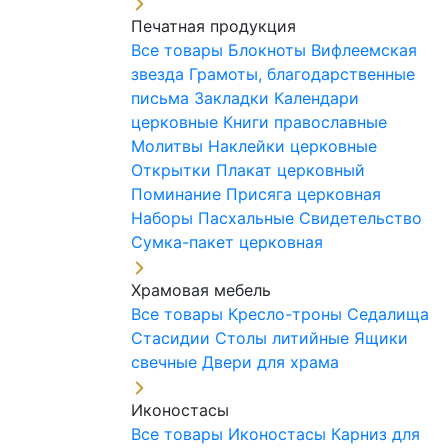
Печатная продукция
Все товары
Блокноты
Вифлеемская
звезда
Грамоты, благодарственные
письма
Закладки
Календари
церковные
Книги православные
Молитвы
Наклейки церковные
Открытки
Плакат церковный
Поминание
Присяга церковная
Наборы Пасхальные
Свидетельство
Сумка-пакет церковная
Храмовая мебель
Все товары
Кресло-троны
Седалища
Стасидии
Столы литийные
Ящики
свечные
Двери для храма
Иконостасы
Все товары
Иконостасы
Карниз для