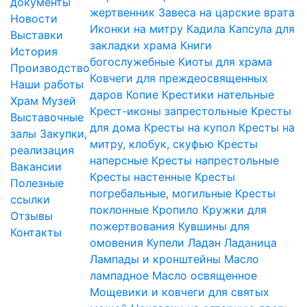
документы
жертвенник
Завеса на царские врата
Новости
Иконки на митру
Кадила
Капсула для
Выставки
закладки храма
Книги
История
богослужебные
Киоты для храма
Производство
Ковчеги для преждеосвященных
Наши работы
даров
Копие
Крестики нательные
Храм
Музей
Крест-иконы запрестольные
Кресты
Выставочные
для дома
Кресты на купол
Кресты на
залы
Закупки,
митру, клобук, скуфью
Кресты
реализация
наперсные
Кресты напрестольные
Вакансии
Кресты настенные
Кресты
Полезные
погребальные, могильные
Кресты
ссылки
поклонные
Кропило
Кружки для
Отзывы
пожертвования
Кувшины для
Контакты
омовения
Купели
Ладан
Ладаница
Лампады и кронштейны
Масло
лампадное
Масло освященное
Мощевики и ковчеги для святых