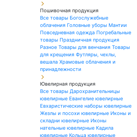
Пошивочная продукция
Все товары
Богослужебные
облачения
Головные уборы
Мантии
Повседневная одежда
Погребальные
товары
Праздничная продукция
Разное
Товары для венчания
Товары
для крещения
Футляры, чехлы,
вешала
Храмовые облачения и
принадлежности
Ювелирная продукция
Все товары
Дарохранительницы
ювелирные
Евангелие ювелирные
Евхаристические наборы ювелирные
Жезлы и посохи ювелирные
Иконы и
складни ювелирные
Иконы
нательные ювелирные
Кадила
ювелирные
Кольца ювелирные