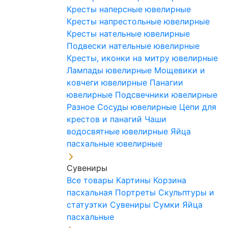
Кресты наперсные ювелирные
Кресты напрестольные ювелирные
Кресты нательные ювелирные
Подвески нательные ювелирные
Кресты, иконки на митру ювелирные
Лампады ювелирные
Мощевики и
ковчеги ювелирные
Панагии
ювелирные
Подсвечники ювелирные
Разное
Сосуды ювелирные
Цепи для
крестов и панагий
Чаши
водосвятные ювелирные
Яйца
пасхальные ювелирные
Сувениры
Все товары
Картины
Корзина
пасхальная
Портреты
Скульптуры и
статуэтки
Сувениры
Сумки
Яйца
пасхальные