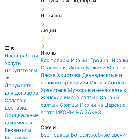
Популярные подборки
Новинки
Акции
Иконы
Наши работы
Все товары
Иконы "Троица"
Иконы
Услуги
Спасителя
Иконы Божией Матери
Покупателям
Пасха Христова
Двунадесятые и
великие праздники
Иконы Ангела-
Документы
Хранителя
Мужские имена святых
для договора
Женские имена святых
Соборы
Оплата и
святых
Святцы
Иконы на Царские
доставка
врата
ИКОНЫ НА ЗАКАЗ
Официальные
документы
Свечи
Реквизиты
Все товары
Богослужебные свечи
Выставки