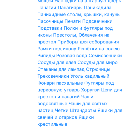
мощей
Накладки на алтарную дверь
Панагии
Панагиары
Паникадила
Панихидные столы, крышки, кануны
Пасочницы
Печати
Подсвечники
Подставки
Полки и футляры под
иконы
Престолы, Облачения на
престол
Приборы для соборования
Рамки под икону
Решётки на солею
Рипиды
Розовая вода
Семисвечники
Сосуды для елея
Сосуды для миро
Стаканы для лампад
Стрючицы
Трехсвечники
Уголь кадильный
Фонари пасхальные
Футляры под
церковную утварь
Хоругви
Цепи для
крестов и панагий
Чаши
водосвятные
Чаши для святых
частиц
Четки
Штандарты
Ящики для
свечей и огарков
Ящики
крестильные