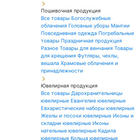
Пошивочная продукция
Все товары
Богослужебные
облачения
Головные уборы
Мантии
Повседневная одежда
Погребальные
товары
Праздничная продукция
Разное
Товары для венчания
Товары
для крещения
Футляры, чехлы,
вешала
Храмовые облачения и
принадлежности
Ювелирная продукция
Все товары
Дарохранительницы
ювелирные
Евангелие ювелирные
Евхаристические наборы ювелирные
Жезлы и посохи ювелирные
Иконы и
складни ювелирные
Иконы
нательные ювелирные
Кадила
ювелирные
Кольца ювелирные