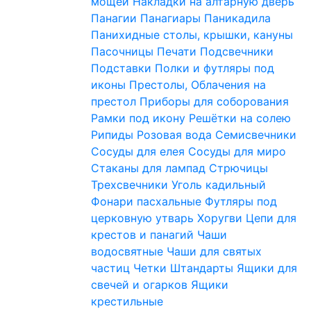
мощей
Накладки на алтарную дверь
Панагии
Панагиары
Паникадила
Панихидные столы, крышки, кануны
Пасочницы
Печати
Подсвечники
Подставки
Полки и футляры под
иконы
Престолы, Облачения на
престол
Приборы для соборования
Рамки под икону
Решётки на солею
Рипиды
Розовая вода
Семисвечники
Сосуды для елея
Сосуды для миро
Стаканы для лампад
Стрючицы
Трехсвечники
Уголь кадильный
Фонари пасхальные
Футляры под
церковную утварь
Хоругви
Цепи для
крестов и панагий
Чаши
водосвятные
Чаши для святых
частиц
Четки
Штандарты
Ящики для
свечей и огарков
Ящики
крестильные