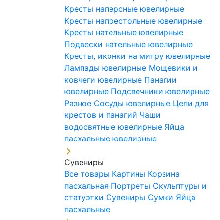
Кресты наперсные ювелирные
Кресты напрестольные ювелирные
Кресты нательные ювелирные
Подвески нательные ювелирные
Кресты, иконки на митру ювелирные
Лампады ювелирные
Мощевики и
ковчеги ювелирные
Панагии
ювелирные
Подсвечники ювелирные
Разное
Сосуды ювелирные
Цепи для
крестов и панагий
Чаши
водосвятные ювелирные
Яйца
пасхальные ювелирные
Сувениры
Все товары
Картины
Корзина
пасхальная
Портреты
Скульптуры и
статуэтки
Сувениры
Сумки
Яйца
пасхальные