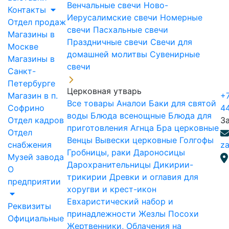
Венчальные свечи
Ново-
Контакты
Иерусалимские свечи
Номерные
Отдел продаж
свечи
Пасхальные свечи
Магазины в
Праздничные свечи
Свечи для
Москве
домашней молитвы
Сувенирные
Магазины в
свечи
Санкт-
Петербурге
Церковная утварь
Магазин в п.
+7
Все товары
Аналои
Баки для святой
Софрино
4
воды
Блюда всенощные
Блюда для
Отдел кадров
З
приготовления Агнца
Бра церковные
Отдел
Венцы
Вывески церковные
Голгофы
снабжения
za
Гробницы, раки
Дароносицы
Музей завода
Дарохранительницы
Дикирии-
О
трикирии
Древки и оглавия для
предприятии
хоругви и крест-икон
Евхаристический набор и
Реквизиты
принадлежности
Жезлы Посохи
Официальные
Жертвенники, Облачения на