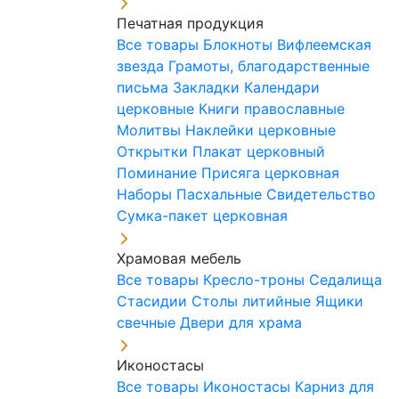
Печатная продукция
Все товары
Блокноты
Вифлеемская
звезда
Грамоты, благодарственные
письма
Закладки
Календари
церковные
Книги православные
Молитвы
Наклейки церковные
Открытки
Плакат церковный
Поминание
Присяга церковная
Наборы Пасхальные
Свидетельство
Сумка-пакет церковная
Храмовая мебель
Все товары
Кресло-троны
Седалища
Стасидии
Столы литийные
Ящики
свечные
Двери для храма
Иконостасы
Все товары
Иконостасы
Карниз для