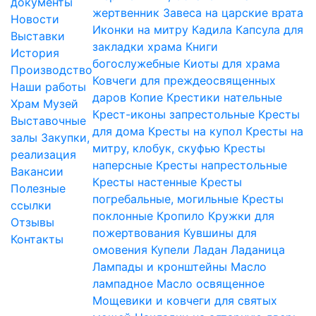
документы
жертвенник
Завеса на царские врата
Новости
Иконки на митру
Кадила
Капсула для
Выставки
закладки храма
Книги
История
богослужебные
Киоты для храма
Производство
Ковчеги для преждеосвященных
Наши работы
даров
Копие
Крестики нательные
Храм
Музей
Крест-иконы запрестольные
Кресты
Выставочные
для дома
Кресты на купол
Кресты на
залы
Закупки,
митру, клобук, скуфью
Кресты
реализация
наперсные
Кресты напрестольные
Вакансии
Кресты настенные
Кресты
Полезные
погребальные, могильные
Кресты
ссылки
поклонные
Кропило
Кружки для
Отзывы
пожертвования
Кувшины для
Контакты
омовения
Купели
Ладан
Ладаница
Лампады и кронштейны
Масло
лампадное
Масло освященное
Мощевики и ковчеги для святых