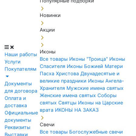
Популярные подборки
Новинки
Акции
Иконы
Наши работы
Все товары
Иконы "Троица"
Иконы
Услуги
Спасителя
Иконы Божией Матери
Покупателям
Пасха Христова
Двунадесятые и
великие праздники
Иконы Ангела-
Документы
Хранителя
Мужские имена святых
для договора
Женские имена святых
Соборы
Оплата и
святых
Святцы
Иконы на Царские
доставка
врата
ИКОНЫ НА ЗАКАЗ
Официальные
документы
Свечи
Реквизиты
Все товары
Богослужебные свечи
Выставки