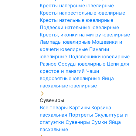
Кресты наперсные ювелирные
Кресты напрестольные ювелирные
Кресты нательные ювелирные
Подвески нательные ювелирные
Кресты, иконки на митру ювелирные
Лампады ювелирные
Мощевики и
ковчеги ювелирные
Панагии
ювелирные
Подсвечники ювелирные
Разное
Сосуды ювелирные
Цепи для
крестов и панагий
Чаши
водосвятные ювелирные
Яйца
пасхальные ювелирные
Сувениры
Все товары
Картины
Корзина
пасхальная
Портреты
Скульптуры и
статуэтки
Сувениры
Сумки
Яйца
пасхальные