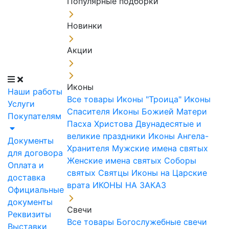
Популярные подборки
Новинки
Акции
Иконы
Наши работы
Все товары
Иконы "Троица"
Иконы
Услуги
Спасителя
Иконы Божией Матери
Покупателям
Пасха Христова
Двунадесятые и
великие праздники
Иконы Ангела-
Документы
Хранителя
Мужские имена святых
для договора
Женские имена святых
Соборы
Оплата и
святых
Святцы
Иконы на Царские
доставка
врата
ИКОНЫ НА ЗАКАЗ
Официальные
документы
Свечи
Реквизиты
Все товары
Богослужебные свечи
Выставки