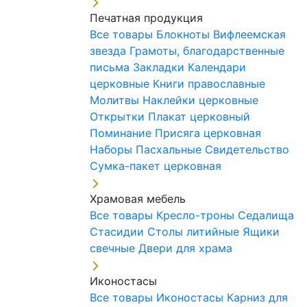
Печатная продукция
Все товары
Блокноты
Вифлеемская
звезда
Грамоты, благодарственные
письма
Закладки
Календари
церковные
Книги православные
Молитвы
Наклейки церковные
Открытки
Плакат церковный
Поминание
Присяга церковная
Наборы Пасхальные
Свидетельство
Сумка-пакет церковная
Храмовая мебель
Все товары
Кресло-троны
Седалища
Стасидии
Столы литийные
Ящики
свечные
Двери для храма
Иконостасы
Все товары
Иконостасы
Карниз для