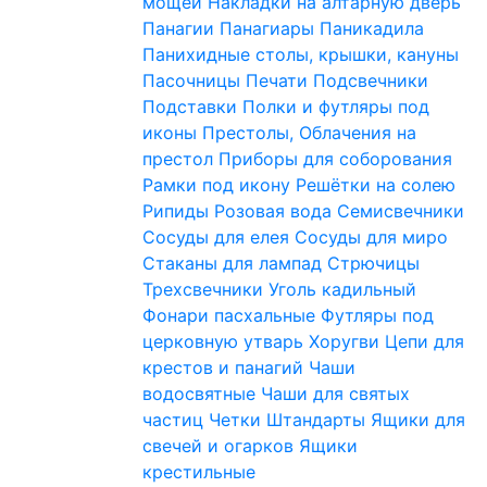
мощей
Накладки на алтарную дверь
Панагии
Панагиары
Паникадила
Панихидные столы, крышки, кануны
Пасочницы
Печати
Подсвечники
Подставки
Полки и футляры под
иконы
Престолы, Облачения на
престол
Приборы для соборования
Рамки под икону
Решётки на солею
Рипиды
Розовая вода
Семисвечники
Сосуды для елея
Сосуды для миро
Стаканы для лампад
Стрючицы
Трехсвечники
Уголь кадильный
Фонари пасхальные
Футляры под
церковную утварь
Хоругви
Цепи для
крестов и панагий
Чаши
водосвятные
Чаши для святых
частиц
Четки
Штандарты
Ящики для
свечей и огарков
Ящики
крестильные