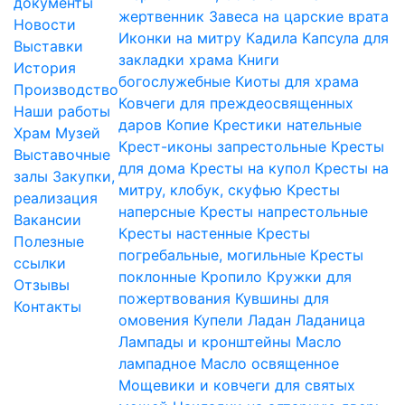
документы
жертвенник
Завеса на царские врата
Новости
Иконки на митру
Кадила
Капсула для
Выставки
закладки храма
Книги
История
богослужебные
Киоты для храма
Производство
Ковчеги для преждеосвященных
Наши работы
даров
Копие
Крестики нательные
Храм
Музей
Крест-иконы запрестольные
Кресты
Выставочные
для дома
Кресты на купол
Кресты на
залы
Закупки,
митру, клобук, скуфью
Кресты
реализация
наперсные
Кресты напрестольные
Вакансии
Кресты настенные
Кресты
Полезные
погребальные, могильные
Кресты
ссылки
поклонные
Кропило
Кружки для
Отзывы
пожертвования
Кувшины для
Контакты
омовения
Купели
Ладан
Ладаница
Лампады и кронштейны
Масло
лампадное
Масло освященное
Мощевики и ковчеги для святых