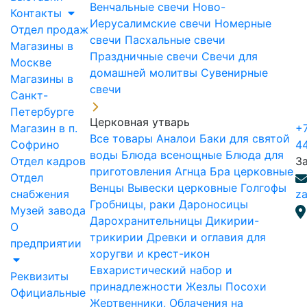
Венчальные свечи
Ново-
Контакты
Иерусалимские свечи
Номерные
Отдел продаж
свечи
Пасхальные свечи
Магазины в
Праздничные свечи
Свечи для
Москве
домашней молитвы
Сувенирные
Магазины в
свечи
Санкт-
Петербурге
Церковная утварь
Магазин в п.
+7
Все товары
Аналои
Баки для святой
Софрино
4
воды
Блюда всенощные
Блюда для
Отдел кадров
З
приготовления Агнца
Бра церковные
Отдел
Венцы
Вывески церковные
Голгофы
снабжения
za
Гробницы, раки
Дароносицы
Музей завода
Дарохранительницы
Дикирии-
О
трикирии
Древки и оглавия для
предприятии
хоругви и крест-икон
Евхаристический набор и
Реквизиты
принадлежности
Жезлы Посохи
Официальные
Жертвенники, Облачения на