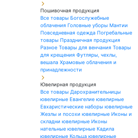
Пошивочная продукция
Все товары
Богослужебные
облачения
Головные уборы
Мантии
Повседневная одежда
Погребальные
товары
Праздничная продукция
Разное
Товары для венчания
Товары
для крещения
Футляры, чехлы,
вешала
Храмовые облачения и
принадлежности
Ювелирная продукция
Все товары
Дарохранительницы
ювелирные
Евангелие ювелирные
Евхаристические наборы ювелирные
Жезлы и посохи ювелирные
Иконы и
складни ювелирные
Иконы
нательные ювелирные
Кадила
ювелирные
Кольца ювелирные