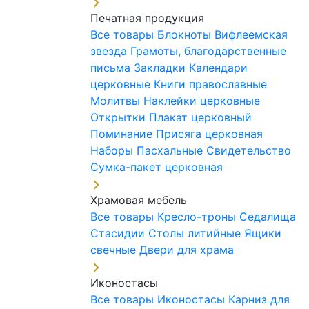
Печатная продукция
Все товары
Блокноты
Вифлеемская
звезда
Грамоты, благодарственные
письма
Закладки
Календари
церковные
Книги православные
Молитвы
Наклейки церковные
Открытки
Плакат церковный
Поминание
Присяга церковная
Наборы Пасхальные
Свидетельство
Сумка-пакет церковная
Храмовая мебель
Все товары
Кресло-троны
Седалища
Стасидии
Столы литийные
Ящики
свечные
Двери для храма
Иконостасы
Все товары
Иконостасы
Карниз для