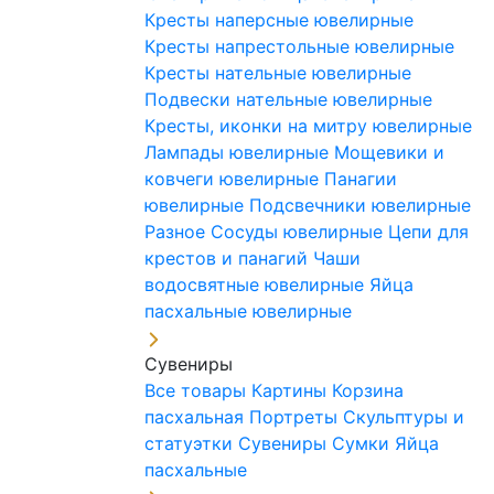
Кресты наперсные ювелирные
Кресты напрестольные ювелирные
Кресты нательные ювелирные
Подвески нательные ювелирные
Кресты, иконки на митру ювелирные
Лампады ювелирные
Мощевики и
ковчеги ювелирные
Панагии
ювелирные
Подсвечники ювелирные
Разное
Сосуды ювелирные
Цепи для
крестов и панагий
Чаши
водосвятные ювелирные
Яйца
пасхальные ювелирные
Сувениры
Все товары
Картины
Корзина
пасхальная
Портреты
Скульптуры и
статуэтки
Сувениры
Сумки
Яйца
пасхальные