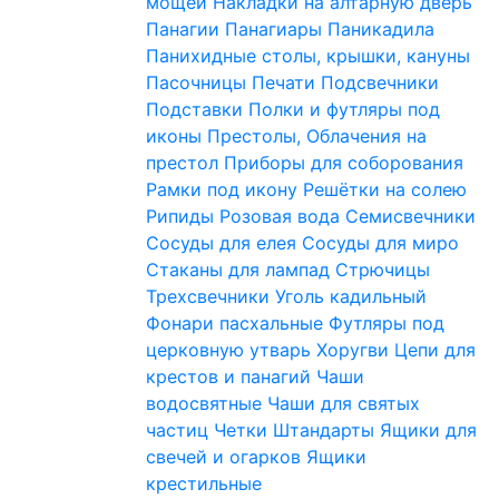
мощей
Накладки на алтарную дверь
Панагии
Панагиары
Паникадила
Панихидные столы, крышки, кануны
Пасочницы
Печати
Подсвечники
Подставки
Полки и футляры под
иконы
Престолы, Облачения на
престол
Приборы для соборования
Рамки под икону
Решётки на солею
Рипиды
Розовая вода
Семисвечники
Сосуды для елея
Сосуды для миро
Стаканы для лампад
Стрючицы
Трехсвечники
Уголь кадильный
Фонари пасхальные
Футляры под
церковную утварь
Хоругви
Цепи для
крестов и панагий
Чаши
водосвятные
Чаши для святых
частиц
Четки
Штандарты
Ящики для
свечей и огарков
Ящики
крестильные