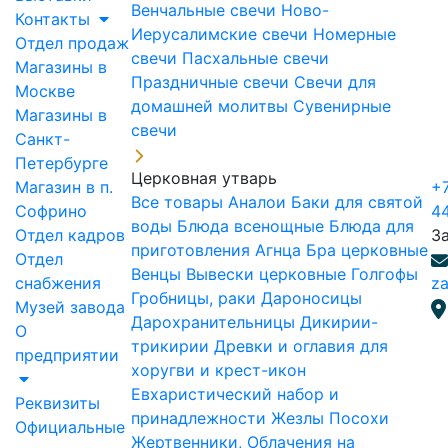
Венчальные свечи
Ново-
Контакты
Иерусалимские свечи
Номерные
Отдел продаж
свечи
Пасхальные свечи
Магазины в
Праздничные свечи
Свечи для
Москве
домашней молитвы
Сувенирные
Магазины в
свечи
Санкт-
Петербурге
Церковная утварь
Магазин в п.
+7
Все товары
Аналои
Баки для святой
Софрино
4
воды
Блюда всенощные
Блюда для
Отдел кадров
З
приготовления Агнца
Бра церковные
Отдел
Венцы
Вывески церковные
Голгофы
снабжения
za
Гробницы, раки
Дароносицы
Музей завода
Дарохранительницы
Дикирии-
О
трикирии
Древки и оглавия для
предприятии
хоругви и крест-икон
Евхаристический набор и
Реквизиты
принадлежности
Жезлы Посохи
Официальные
Жертвенники, Облачения на