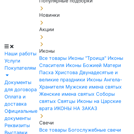
Популярные подборки
Новинки
Акции
Иконы
Наши работы
Все товары
Иконы "Троица"
Иконы
Услуги
Спасителя
Иконы Божией Матери
Покупателям
Пасха Христова
Двунадесятые и
великие праздники
Иконы Ангела-
Документы
Хранителя
Мужские имена святых
для договора
Женские имена святых
Соборы
Оплата и
святых
Святцы
Иконы на Царские
доставка
врата
ИКОНЫ НА ЗАКАЗ
Официальные
документы
Свечи
Реквизиты
Все товары
Богослужебные свечи
Выставки