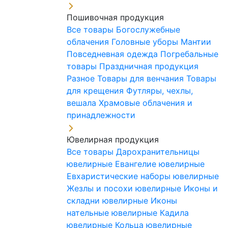
Пошивочная продукция
Все товары
Богослужебные
облачения
Головные уборы
Мантии
Повседневная одежда
Погребальные
товары
Праздничная продукция
Разное
Товары для венчания
Товары
для крещения
Футляры, чехлы,
вешала
Храмовые облачения и
принадлежности
Ювелирная продукция
Все товары
Дарохранительницы
ювелирные
Евангелие ювелирные
Евхаристические наборы ювелирные
Жезлы и посохи ювелирные
Иконы и
складни ювелирные
Иконы
нательные ювелирные
Кадила
ювелирные
Кольца ювелирные