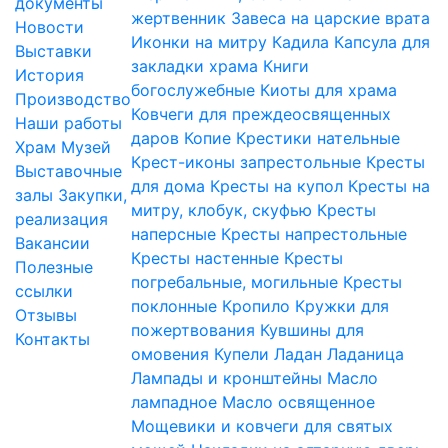
документы
жертвенник
Завеса на царские врата
Новости
Иконки на митру
Кадила
Капсула для
Выставки
закладки храма
Книги
История
богослужебные
Киоты для храма
Производство
Ковчеги для преждеосвященных
Наши работы
даров
Копие
Крестики нательные
Храм
Музей
Крест-иконы запрестольные
Кресты
Выставочные
для дома
Кресты на купол
Кресты на
залы
Закупки,
митру, клобук, скуфью
Кресты
реализация
наперсные
Кресты напрестольные
Вакансии
Кресты настенные
Кресты
Полезные
погребальные, могильные
Кресты
ссылки
поклонные
Кропило
Кружки для
Отзывы
пожертвования
Кувшины для
Контакты
омовения
Купели
Ладан
Ладаница
Лампады и кронштейны
Масло
лампадное
Масло освященное
Мощевики и ковчеги для святых