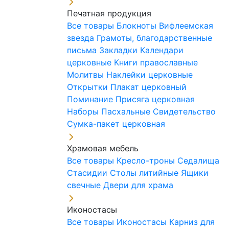
Печатная продукция
Все товары
Блокноты
Вифлеемская
звезда
Грамоты, благодарственные
письма
Закладки
Календари
церковные
Книги православные
Молитвы
Наклейки церковные
Открытки
Плакат церковный
Поминание
Присяга церковная
Наборы Пасхальные
Свидетельство
Сумка-пакет церковная
Храмовая мебель
Все товары
Кресло-троны
Седалища
Стасидии
Столы литийные
Ящики
свечные
Двери для храма
Иконостасы
Все товары
Иконостасы
Карниз для