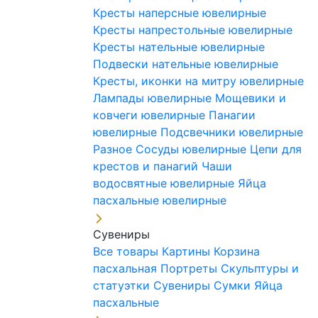
Кресты наперсные ювелирные
Кресты напрестольные ювелирные
Кресты нательные ювелирные
Подвески нательные ювелирные
Кресты, иконки на митру ювелирные
Лампады ювелирные
Мощевики и
ковчеги ювелирные
Панагии
ювелирные
Подсвечники ювелирные
Разное
Сосуды ювелирные
Цепи для
крестов и панагий
Чаши
водосвятные ювелирные
Яйца
пасхальные ювелирные
Сувениры
Все товары
Картины
Корзина
пасхальная
Портреты
Скульптуры и
статуэтки
Сувениры
Сумки
Яйца
пасхальные