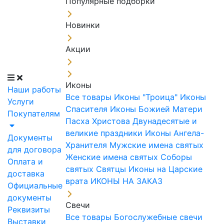
Популярные подборки
Новинки
Акции
Иконы
Наши работы
Все товары
Иконы "Троица"
Иконы
Услуги
Спасителя
Иконы Божией Матери
Покупателям
Пасха Христова
Двунадесятые и
великие праздники
Иконы Ангела-
Документы
Хранителя
Мужские имена святых
для договора
Женские имена святых
Соборы
Оплата и
святых
Святцы
Иконы на Царские
доставка
врата
ИКОНЫ НА ЗАКАЗ
Официальные
документы
Свечи
Реквизиты
Все товары
Богослужебные свечи
Выставки