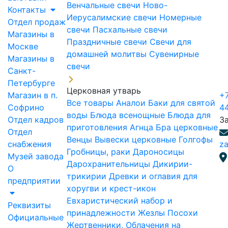
Венчальные свечи
Ново-
Контакты
Иерусалимские свечи
Номерные
Отдел продаж
свечи
Пасхальные свечи
Магазины в
Праздничные свечи
Свечи для
Москве
домашней молитвы
Сувенирные
Магазины в
свечи
Санкт-
Петербурге
Церковная утварь
Магазин в п.
+7
Все товары
Аналои
Баки для святой
Софрино
4
воды
Блюда всенощные
Блюда для
Отдел кадров
З
приготовления Агнца
Бра церковные
Отдел
Венцы
Вывески церковные
Голгофы
снабжения
za
Гробницы, раки
Дароносицы
Музей завода
Дарохранительницы
Дикирии-
О
трикирии
Древки и оглавия для
предприятии
хоругви и крест-икон
Евхаристический набор и
Реквизиты
принадлежности
Жезлы Посохи
Официальные
Жертвенники, Облачения на