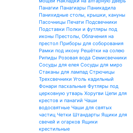
мощей
Накладки на алтарную дверь
Панагии
Панагиары
Паникадила
Панихидные столы, крышки, кануны
Пасочницы
Печати
Подсвечники
Подставки
Полки и футляры под
иконы
Престолы, Облачения на
престол
Приборы для соборования
Рамки под икону
Решётки на солею
Рипиды
Розовая вода
Семисвечники
Сосуды для елея
Сосуды для миро
Стаканы для лампад
Стрючицы
Трехсвечники
Уголь кадильный
Фонари пасхальные
Футляры под
церковную утварь
Хоругви
Цепи для
крестов и панагий
Чаши
водосвятные
Чаши для святых
частиц
Четки
Штандарты
Ящики для
свечей и огарков
Ящики
крестильные