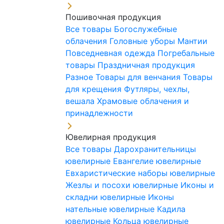
Пошивочная продукция
Все товары
Богослужебные
облачения
Головные уборы
Мантии
Повседневная одежда
Погребальные
товары
Праздничная продукция
Разное
Товары для венчания
Товары
для крещения
Футляры, чехлы,
вешала
Храмовые облачения и
принадлежности
Ювелирная продукция
Все товары
Дарохранительницы
ювелирные
Евангелие ювелирные
Евхаристические наборы ювелирные
Жезлы и посохи ювелирные
Иконы и
складни ювелирные
Иконы
нательные ювелирные
Кадила
ювелирные
Кольца ювелирные