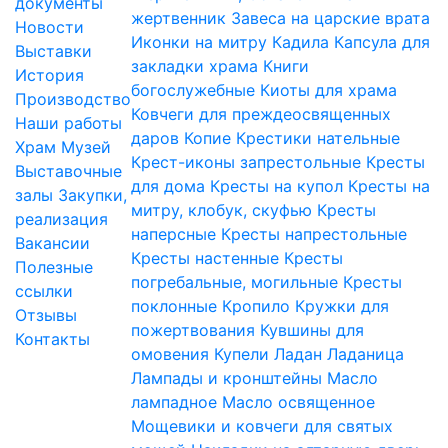
документы
жертвенник
Завеса на царские врата
Новости
Иконки на митру
Кадила
Капсула для
Выставки
закладки храма
Книги
История
богослужебные
Киоты для храма
Производство
Ковчеги для преждеосвященных
Наши работы
даров
Копие
Крестики нательные
Храм
Музей
Крест-иконы запрестольные
Кресты
Выставочные
для дома
Кресты на купол
Кресты на
залы
Закупки,
митру, клобук, скуфью
Кресты
реализация
наперсные
Кресты напрестольные
Вакансии
Кресты настенные
Кресты
Полезные
погребальные, могильные
Кресты
ссылки
поклонные
Кропило
Кружки для
Отзывы
пожертвования
Кувшины для
Контакты
омовения
Купели
Ладан
Ладаница
Лампады и кронштейны
Масло
лампадное
Масло освященное
Мощевики и ковчеги для святых