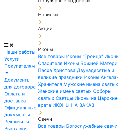
Популярные подборки
Новинки
Акции
Иконы
Наши работы
Все товары
Иконы "Троица"
Иконы
Услуги
Спасителя
Иконы Божией Матери
Покупателям
Пасха Христова
Двунадесятые и
великие праздники
Иконы Ангела-
Документы
Хранителя
Мужские имена святых
для договора
Женские имена святых
Соборы
Оплата и
святых
Святцы
Иконы на Царские
доставка
врата
ИКОНЫ НА ЗАКАЗ
Официальные
документы
Свечи
Реквизиты
Все товары
Богослужебные свечи
Выставки