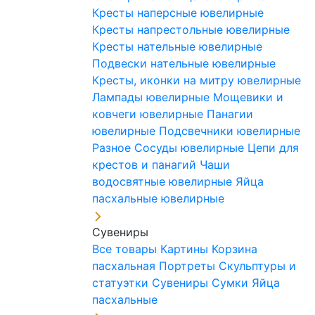
Кресты наперсные ювелирные
Кресты напрестольные ювелирные
Кресты нательные ювелирные
Подвески нательные ювелирные
Кресты, иконки на митру ювелирные
Лампады ювелирные
Мощевики и
ковчеги ювелирные
Панагии
ювелирные
Подсвечники ювелирные
Разное
Сосуды ювелирные
Цепи для
крестов и панагий
Чаши
водосвятные ювелирные
Яйца
пасхальные ювелирные
Сувениры
Все товары
Картины
Корзина
пасхальная
Портреты
Скульптуры и
статуэтки
Сувениры
Сумки
Яйца
пасхальные