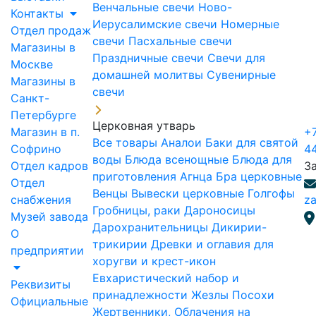
Венчальные свечи
Ново-
Контакты
Иерусалимские свечи
Номерные
Отдел продаж
свечи
Пасхальные свечи
Магазины в
Праздничные свечи
Свечи для
Москве
домашней молитвы
Сувенирные
Магазины в
свечи
Санкт-
Петербурге
Церковная утварь
Магазин в п.
+7
Все товары
Аналои
Баки для святой
Софрино
4
воды
Блюда всенощные
Блюда для
Отдел кадров
З
приготовления Агнца
Бра церковные
Отдел
Венцы
Вывески церковные
Голгофы
снабжения
za
Гробницы, раки
Дароносицы
Музей завода
Дарохранительницы
Дикирии-
О
трикирии
Древки и оглавия для
предприятии
хоругви и крест-икон
Евхаристический набор и
Реквизиты
принадлежности
Жезлы Посохи
Официальные
Жертвенники, Облачения на