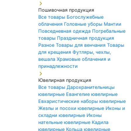
Пошивочная продукция
Все товары
Богослужебные
облачения
Головные уборы
Мантии
Повседневная одежда
Погребальные
товары
Праздничная продукция
Разное
Товары для венчания
Товары
для крещения
Футляры, чехлы,
вешала
Храмовые облачения и
принадлежности
Ювелирная продукция
Все товары
Дарохранительницы
ювелирные
Евангелие ювелирные
Евхаристические наборы ювелирные
Жезлы и посохи ювелирные
Иконы и
складни ювелирные
Иконы
нательные ювелирные
Кадила
ювелирные
Кольца ювелирные