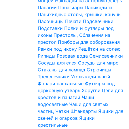
мощей
Накладки на алтарную дверь
Панагии
Панагиары
Паникадила
Панихидные столы, крышки, кануны
Пасочницы
Печати
Подсвечники
Подставки
Полки и футляры под
иконы
Престолы, Облачения на
престол
Приборы для соборования
Рамки под икону
Решётки на солею
Рипиды
Розовая вода
Семисвечники
Сосуды для елея
Сосуды для миро
Стаканы для лампад
Стрючицы
Трехсвечники
Уголь кадильный
Фонари пасхальные
Футляры под
церковную утварь
Хоругви
Цепи для
крестов и панагий
Чаши
водосвятные
Чаши для святых
частиц
Четки
Штандарты
Ящики для
свечей и огарков
Ящики
крестильные