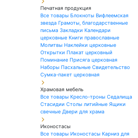
Печатная продукция
Все товары
Блокноты
Вифлеемская
звезда
Грамоты, благодарственные
письма
Закладки
Календари
церковные
Книги православные
Молитвы
Наклейки церковные
Открытки
Плакат церковный
Поминание
Присяга церковная
Наборы Пасхальные
Свидетельство
Сумка-пакет церковная
Храмовая мебель
Все товары
Кресло-троны
Седалища
Стасидии
Столы литийные
Ящики
свечные
Двери для храма
Иконостасы
Все товары
Иконостасы
Карниз для