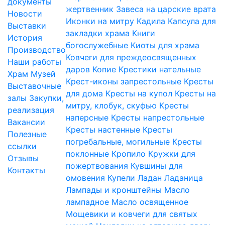
документы
жертвенник
Завеса на царские врата
Новости
Иконки на митру
Кадила
Капсула для
Выставки
закладки храма
Книги
История
богослужебные
Киоты для храма
Производство
Ковчеги для преждеосвященных
Наши работы
даров
Копие
Крестики нательные
Храм
Музей
Крест-иконы запрестольные
Кресты
Выставочные
для дома
Кресты на купол
Кресты на
залы
Закупки,
митру, клобук, скуфью
Кресты
реализация
наперсные
Кресты напрестольные
Вакансии
Кресты настенные
Кресты
Полезные
погребальные, могильные
Кресты
ссылки
поклонные
Кропило
Кружки для
Отзывы
пожертвования
Кувшины для
Контакты
омовения
Купели
Ладан
Ладаница
Лампады и кронштейны
Масло
лампадное
Масло освященное
Мощевики и ковчеги для святых