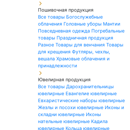
Пошивочная продукция
Все товары
Богослужебные
облачения
Головные уборы
Мантии
Повседневная одежда
Погребальные
товары
Праздничная продукция
Разное
Товары для венчания
Товары
для крещения
Футляры, чехлы,
вешала
Храмовые облачения и
принадлежности
Ювелирная продукция
Все товары
Дарохранительницы
ювелирные
Евангелие ювелирные
Евхаристические наборы ювелирные
Жезлы и посохи ювелирные
Иконы и
складни ювелирные
Иконы
нательные ювелирные
Кадила
ювелирные
Кольца ювелирные