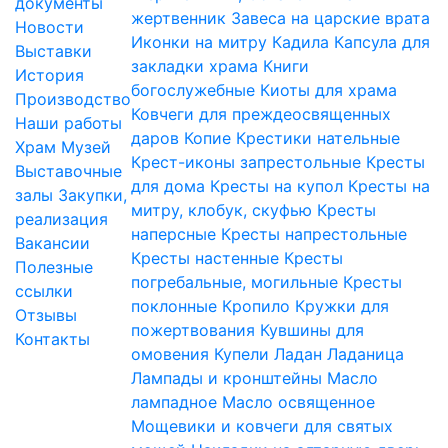
документы
жертвенник
Завеса на царские врата
Новости
Иконки на митру
Кадила
Капсула для
Выставки
закладки храма
Книги
История
богослужебные
Киоты для храма
Производство
Ковчеги для преждеосвященных
Наши работы
даров
Копие
Крестики нательные
Храм
Музей
Крест-иконы запрестольные
Кресты
Выставочные
для дома
Кресты на купол
Кресты на
залы
Закупки,
митру, клобук, скуфью
Кресты
реализация
наперсные
Кресты напрестольные
Вакансии
Кресты настенные
Кресты
Полезные
погребальные, могильные
Кресты
ссылки
поклонные
Кропило
Кружки для
Отзывы
пожертвования
Кувшины для
Контакты
омовения
Купели
Ладан
Ладаница
Лампады и кронштейны
Масло
лампадное
Масло освященное
Мощевики и ковчеги для святых