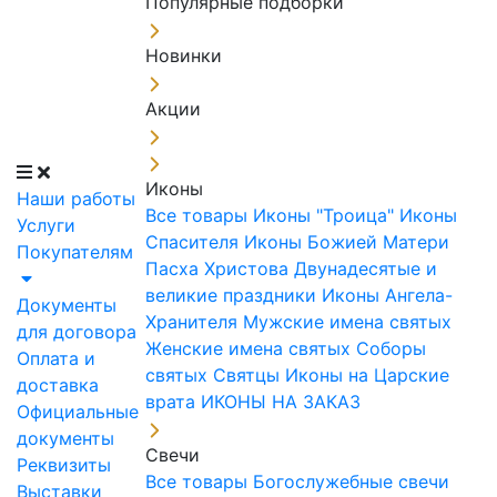
Популярные подборки
Новинки
Акции
Иконы
Наши работы
Все товары
Иконы "Троица"
Иконы
Услуги
Спасителя
Иконы Божией Матери
Покупателям
Пасха Христова
Двунадесятые и
великие праздники
Иконы Ангела-
Документы
Хранителя
Мужские имена святых
для договора
Женские имена святых
Соборы
Оплата и
святых
Святцы
Иконы на Царские
доставка
врата
ИКОНЫ НА ЗАКАЗ
Официальные
документы
Свечи
Реквизиты
Все товары
Богослужебные свечи
Выставки