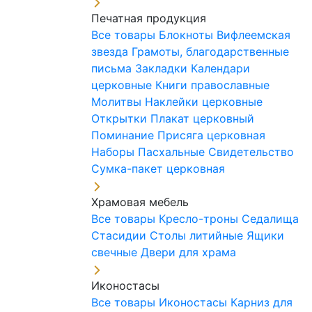
Печатная продукция
Все товары
Блокноты
Вифлеемская
звезда
Грамоты, благодарственные
письма
Закладки
Календари
церковные
Книги православные
Молитвы
Наклейки церковные
Открытки
Плакат церковный
Поминание
Присяга церковная
Наборы Пасхальные
Свидетельство
Сумка-пакет церковная
Храмовая мебель
Все товары
Кресло-троны
Седалища
Стасидии
Столы литийные
Ящики
свечные
Двери для храма
Иконостасы
Все товары
Иконостасы
Карниз для