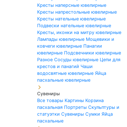
Кресты наперсные ювелирные
Кресты напрестольные ювелирные
Кресты нательные ювелирные
Подвески нательные ювелирные
Кресты, иконки на митру ювелирные
Лампады ювелирные
Мощевики и
ковчеги ювелирные
Панагии
ювелирные
Подсвечники ювелирные
Разное
Сосуды ювелирные
Цепи для
крестов и панагий
Чаши
водосвятные ювелирные
Яйца
пасхальные ювелирные
Сувениры
Все товары
Картины
Корзина
пасхальная
Портреты
Скульптуры и
статуэтки
Сувениры
Сумки
Яйца
пасхальные