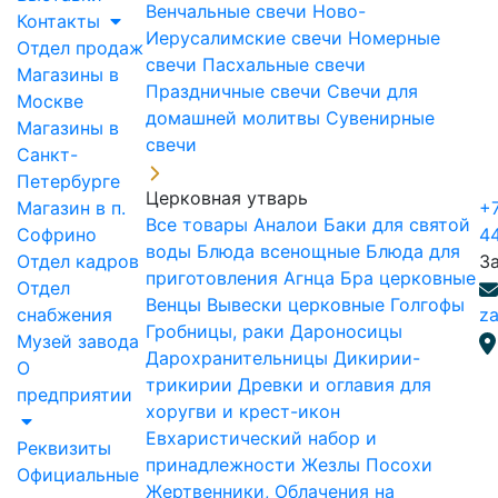
Венчальные свечи
Ново-
Контакты
Иерусалимские свечи
Номерные
Отдел продаж
свечи
Пасхальные свечи
Магазины в
Праздничные свечи
Свечи для
Москве
домашней молитвы
Сувенирные
Магазины в
свечи
Санкт-
Петербурге
Церковная утварь
Магазин в п.
+7
Все товары
Аналои
Баки для святой
Софрино
4
воды
Блюда всенощные
Блюда для
Отдел кадров
З
приготовления Агнца
Бра церковные
Отдел
Венцы
Вывески церковные
Голгофы
снабжения
za
Гробницы, раки
Дароносицы
Музей завода
Дарохранительницы
Дикирии-
О
трикирии
Древки и оглавия для
предприятии
хоругви и крест-икон
Евхаристический набор и
Реквизиты
принадлежности
Жезлы Посохи
Официальные
Жертвенники, Облачения на