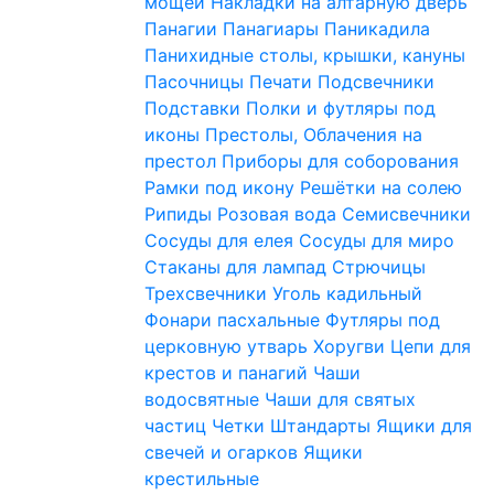
мощей
Накладки на алтарную дверь
Панагии
Панагиары
Паникадила
Панихидные столы, крышки, кануны
Пасочницы
Печати
Подсвечники
Подставки
Полки и футляры под
иконы
Престолы, Облачения на
престол
Приборы для соборования
Рамки под икону
Решётки на солею
Рипиды
Розовая вода
Семисвечники
Сосуды для елея
Сосуды для миро
Стаканы для лампад
Стрючицы
Трехсвечники
Уголь кадильный
Фонари пасхальные
Футляры под
церковную утварь
Хоругви
Цепи для
крестов и панагий
Чаши
водосвятные
Чаши для святых
частиц
Четки
Штандарты
Ящики для
свечей и огарков
Ящики
крестильные