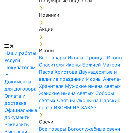
Популярные подборки
Новинки
Акции
Иконы
Наши работы
Все товары
Иконы "Троица"
Иконы
Услуги
Спасителя
Иконы Божией Матери
Покупателям
Пасха Христова
Двунадесятые и
великие праздники
Иконы Ангела-
Документы
Хранителя
Мужские имена святых
для договора
Женские имена святых
Соборы
Оплата и
святых
Святцы
Иконы на Царские
доставка
врата
ИКОНЫ НА ЗАКАЗ
Официальные
документы
Свечи
Реквизиты
Все товары
Богослужебные свечи
Выставки