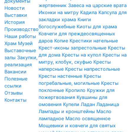
документы
жертвенник
Завеса на царские врата
Новости
Иконки на митру
Кадила
Капсула для
Выставки
закладки храма
Книги
История
богослужебные
Киоты для храма
Производство
Ковчеги для преждеосвященных
Наши работы
даров
Копие
Крестики нательные
Храм
Музей
Крест-иконы запрестольные
Кресты
Выставочные
для дома
Кресты на купол
Кресты на
залы
Закупки,
митру, клобук, скуфью
Кресты
реализация
наперсные
Кресты напрестольные
Вакансии
Кресты настенные
Кресты
Полезные
погребальные, могильные
Кресты
ссылки
поклонные
Кропило
Кружки для
Отзывы
пожертвования
Кувшины для
Контакты
омовения
Купели
Ладан
Ладаница
Лампады и кронштейны
Масло
лампадное
Масло освященное
Мощевики и ковчеги для святых