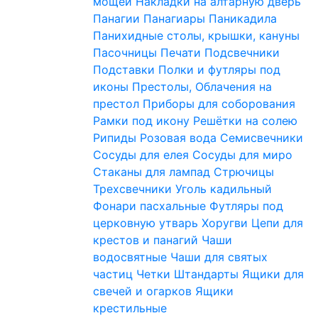
мощей
Накладки на алтарную дверь
Панагии
Панагиары
Паникадила
Панихидные столы, крышки, кануны
Пасочницы
Печати
Подсвечники
Подставки
Полки и футляры под
иконы
Престолы, Облачения на
престол
Приборы для соборования
Рамки под икону
Решётки на солею
Рипиды
Розовая вода
Семисвечники
Сосуды для елея
Сосуды для миро
Стаканы для лампад
Стрючицы
Трехсвечники
Уголь кадильный
Фонари пасхальные
Футляры под
церковную утварь
Хоругви
Цепи для
крестов и панагий
Чаши
водосвятные
Чаши для святых
частиц
Четки
Штандарты
Ящики для
свечей и огарков
Ящики
крестильные