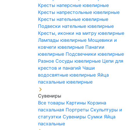
Кресты наперсные ювелирные
Кресты напрестольные ювелирные
Кресты нательные ювелирные
Подвески нательные ювелирные
Кресты, иконки на митру ювелирные
Лампады ювелирные
Мощевики и
ковчеги ювелирные
Панагии
ювелирные
Подсвечники ювелирные
Разное
Сосуды ювелирные
Цепи для
крестов и панагий
Чаши
водосвятные ювелирные
Яйца
пасхальные ювелирные
Сувениры
Все товары
Картины
Корзина
пасхальная
Портреты
Скульптуры и
статуэтки
Сувениры
Сумки
Яйца
пасхальные