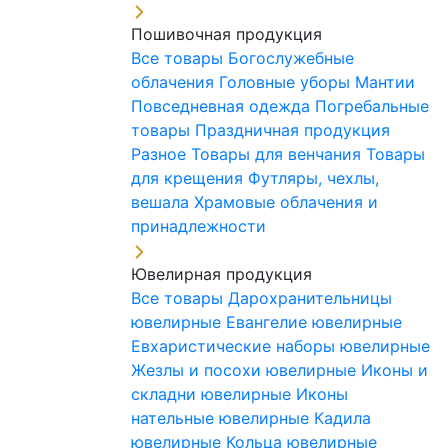
Пошивочная продукция
Все товары
Богослужебные
облачения
Головные уборы
Мантии
Повседневная одежда
Погребальные
товары
Праздничная продукция
Разное
Товары для венчания
Товары
для крещения
Футляры, чехлы,
вешала
Храмовые облачения и
принадлежности
Ювелирная продукция
Все товары
Дарохранительницы
ювелирные
Евангелие ювелирные
Евхаристические наборы ювелирные
Жезлы и посохи ювелирные
Иконы и
складни ювелирные
Иконы
нательные ювелирные
Кадила
ювелирные
Кольца ювелирные