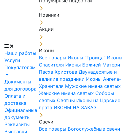
Популярные подборки
Новинки
Акции
Иконы
Наши работы
Все товары
Иконы "Троица"
Иконы
Услуги
Спасителя
Иконы Божией Матери
Покупателям
Пасха Христова
Двунадесятые и
великие праздники
Иконы Ангела-
Документы
Хранителя
Мужские имена святых
для договора
Женские имена святых
Соборы
Оплата и
святых
Святцы
Иконы на Царские
доставка
врата
ИКОНЫ НА ЗАКАЗ
Официальные
документы
Свечи
Реквизиты
Все товары
Богослужебные свечи
Выставки