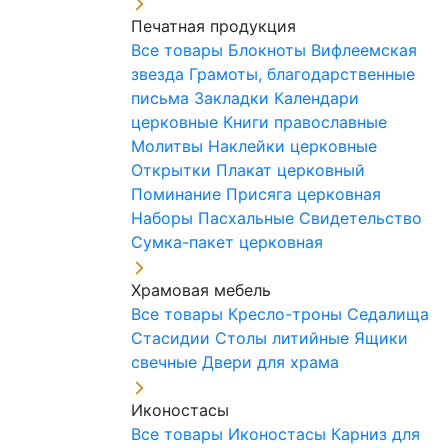
Печатная продукция
Все товары
Блокноты
Вифлеемская
звезда
Грамоты, благодарственные
письма
Закладки
Календари
церковные
Книги православные
Молитвы
Наклейки церковные
Открытки
Плакат церковный
Поминание
Присяга церковная
Наборы Пасхальные
Свидетельство
Сумка-пакет церковная
Храмовая мебель
Все товары
Кресло-троны
Седалища
Стасидии
Столы литийные
Ящики
свечные
Двери для храма
Иконостасы
Все товары
Иконостасы
Карниз для