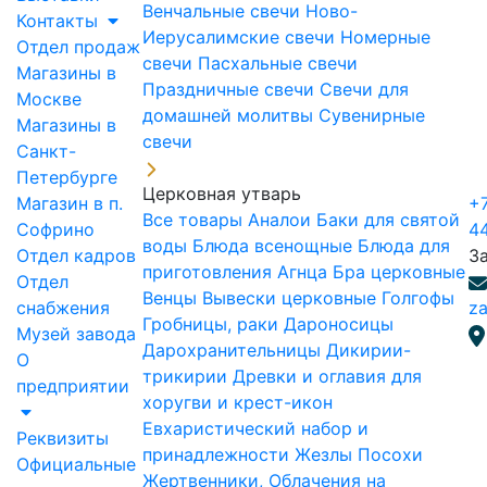
Венчальные свечи
Ново-
Контакты
Иерусалимские свечи
Номерные
Отдел продаж
свечи
Пасхальные свечи
Магазины в
Праздничные свечи
Свечи для
Москве
домашней молитвы
Сувенирные
Магазины в
свечи
Санкт-
Петербурге
Церковная утварь
Магазин в п.
+7
Все товары
Аналои
Баки для святой
Софрино
4
воды
Блюда всенощные
Блюда для
Отдел кадров
З
приготовления Агнца
Бра церковные
Отдел
Венцы
Вывески церковные
Голгофы
снабжения
za
Гробницы, раки
Дароносицы
Музей завода
Дарохранительницы
Дикирии-
О
трикирии
Древки и оглавия для
предприятии
хоругви и крест-икон
Евхаристический набор и
Реквизиты
принадлежности
Жезлы Посохи
Официальные
Жертвенники, Облачения на