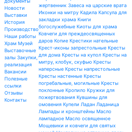
документы
жертвенник
Завеса на царские врата
Новости
Иконки на митру
Кадила
Капсула для
Выставки
закладки храма
Книги
История
богослужебные
Киоты для храма
Производство
Ковчеги для преждеосвященных
Наши работы
даров
Копие
Крестики нательные
Храм
Музей
Крест-иконы запрестольные
Кресты
Выставочные
для дома
Кресты на купол
Кресты на
залы
Закупки,
митру, клобук, скуфью
Кресты
реализация
наперсные
Кресты напрестольные
Вакансии
Кресты настенные
Кресты
Полезные
погребальные, могильные
Кресты
ссылки
поклонные
Кропило
Кружки для
Отзывы
пожертвования
Кувшины для
Контакты
омовения
Купели
Ладан
Ладаница
Лампады и кронштейны
Масло
лампадное
Масло освященное
Мощевики и ковчеги для святых