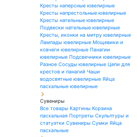
Кресты наперсные ювелирные
Кресты напрестольные ювелирные
Кресты нательные ювелирные
Подвески нательные ювелирные
Кресты, иконки на митру ювелирные
Лампады ювелирные
Мощевики и
ковчеги ювелирные
Панагии
ювелирные
Подсвечники ювелирные
Разное
Сосуды ювелирные
Цепи для
крестов и панагий
Чаши
водосвятные ювелирные
Яйца
пасхальные ювелирные
Сувениры
Все товары
Картины
Корзина
пасхальная
Портреты
Скульптуры и
статуэтки
Сувениры
Сумки
Яйца
пасхальные