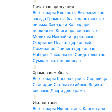
Печатная продукция
Все товары
Блокноты
Вифлеемская
звезда
Грамоты, благодарственные
письма
Закладки
Календари
церковные
Книги православные
Молитвы
Наклейки церковные
Открытки
Плакат церковный
Поминание
Присяга церковная
Наборы Пасхальные
Свидетельство
Сумка-пакет церковная
Храмовая мебель
Все товары
Кресло-троны
Седалища
Стасидии
Столы литийные
Ящики
свечные
Двери для храма
Иконостасы
Все товары
Иконостасы
Карниз для