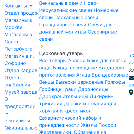
Венчальные свечи
Ново-
Контакты
Иерусалимские свечи
Номерные
Отдел продаж
свечи
Пасхальные свечи
Магазины в
Праздничные свечи
Свечи для
Москве
домашней молитвы
Сувенирные
Магазины в
свечи
Санкт-
Петербурге
Церковная утварь
Магазин в п.
+7
Все товары
Аналои
Баки для святой
Софрино
4
воды
Блюда всенощные
Блюда для
Отдел кадров
З
приготовления Агнца
Бра церковные
Отдел
Венцы
Вывески церковные
Голгофы
снабжения
za
Гробницы, раки
Дароносицы
Музей завода
Дарохранительницы
Дикирии-
О
трикирии
Древки и оглавия для
предприятии
хоругви и крест-икон
Евхаристический набор и
Реквизиты
принадлежности
Жезлы Посохи
Официальные
Жертвенники, Облачения на