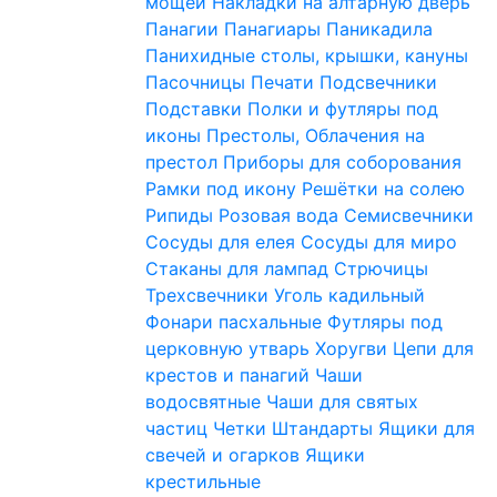
мощей
Накладки на алтарную дверь
Панагии
Панагиары
Паникадила
Панихидные столы, крышки, кануны
Пасочницы
Печати
Подсвечники
Подставки
Полки и футляры под
иконы
Престолы, Облачения на
престол
Приборы для соборования
Рамки под икону
Решётки на солею
Рипиды
Розовая вода
Семисвечники
Сосуды для елея
Сосуды для миро
Стаканы для лампад
Стрючицы
Трехсвечники
Уголь кадильный
Фонари пасхальные
Футляры под
церковную утварь
Хоругви
Цепи для
крестов и панагий
Чаши
водосвятные
Чаши для святых
частиц
Четки
Штандарты
Ящики для
свечей и огарков
Ящики
крестильные