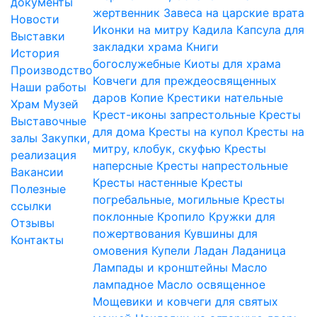
документы
жертвенник
Завеса на царские врата
Новости
Иконки на митру
Кадила
Капсула для
Выставки
закладки храма
Книги
История
богослужебные
Киоты для храма
Производство
Ковчеги для преждеосвященных
Наши работы
даров
Копие
Крестики нательные
Храм
Музей
Крест-иконы запрестольные
Кресты
Выставочные
для дома
Кресты на купол
Кресты на
залы
Закупки,
митру, клобук, скуфью
Кресты
реализация
наперсные
Кресты напрестольные
Вакансии
Кресты настенные
Кресты
Полезные
погребальные, могильные
Кресты
ссылки
поклонные
Кропило
Кружки для
Отзывы
пожертвования
Кувшины для
Контакты
омовения
Купели
Ладан
Ладаница
Лампады и кронштейны
Масло
лампадное
Масло освященное
Мощевики и ковчеги для святых