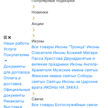
Популярные подборки
Новинки
Акции
Иконы
Наши работы
Все товары
Иконы "Троица"
Иконы
Услуги
Спасителя
Иконы Божией Матери
Покупателям
Пасха Христова
Двунадесятые и
великие праздники
Иконы Ангела-
Документы
Хранителя
Мужские имена святых
для договора
Женские имена святых
Соборы
Оплата и
святых
Святцы
Иконы на Царские
доставка
врата
ИКОНЫ НА ЗАКАЗ
Официальные
документы
Свечи
Реквизиты
Все товары
Богослужебные свечи
Выставки