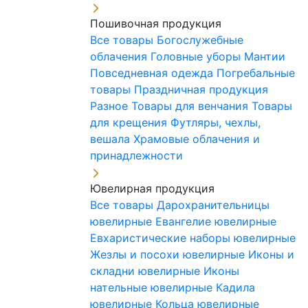
Пошивочная продукция
Все товары
Богослужебные
облачения
Головные уборы
Мантии
Повседневная одежда
Погребальные
товары
Праздничная продукция
Разное
Товары для венчания
Товары
для крещения
Футляры, чехлы,
вешала
Храмовые облачения и
принадлежности
Ювелирная продукция
Все товары
Дарохранительницы
ювелирные
Евангелие ювелирные
Евхаристические наборы ювелирные
Жезлы и посохи ювелирные
Иконы и
складни ювелирные
Иконы
нательные ювелирные
Кадила
ювелирные
Кольца ювелирные