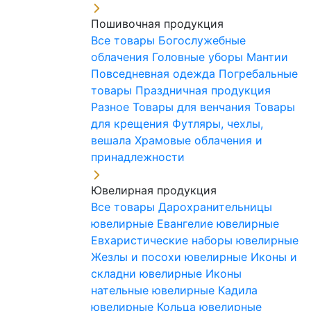
Пошивочная продукция
Все товары
Богослужебные
облачения
Головные уборы
Мантии
Повседневная одежда
Погребальные
товары
Праздничная продукция
Разное
Товары для венчания
Товары
для крещения
Футляры, чехлы,
вешала
Храмовые облачения и
принадлежности
Ювелирная продукция
Все товары
Дарохранительницы
ювелирные
Евангелие ювелирные
Евхаристические наборы ювелирные
Жезлы и посохи ювелирные
Иконы и
складни ювелирные
Иконы
нательные ювелирные
Кадила
ювелирные
Кольца ювелирные