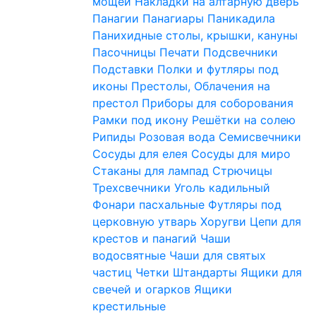
мощей
Накладки на алтарную дверь
Панагии
Панагиары
Паникадила
Панихидные столы, крышки, кануны
Пасочницы
Печати
Подсвечники
Подставки
Полки и футляры под
иконы
Престолы, Облачения на
престол
Приборы для соборования
Рамки под икону
Решётки на солею
Рипиды
Розовая вода
Семисвечники
Сосуды для елея
Сосуды для миро
Стаканы для лампад
Стрючицы
Трехсвечники
Уголь кадильный
Фонари пасхальные
Футляры под
церковную утварь
Хоругви
Цепи для
крестов и панагий
Чаши
водосвятные
Чаши для святых
частиц
Четки
Штандарты
Ящики для
свечей и огарков
Ящики
крестильные