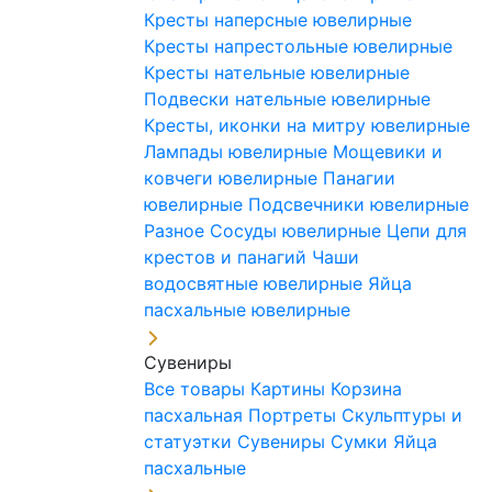
Кресты наперсные ювелирные
Кресты напрестольные ювелирные
Кресты нательные ювелирные
Подвески нательные ювелирные
Кресты, иконки на митру ювелирные
Лампады ювелирные
Мощевики и
ковчеги ювелирные
Панагии
ювелирные
Подсвечники ювелирные
Разное
Сосуды ювелирные
Цепи для
крестов и панагий
Чаши
водосвятные ювелирные
Яйца
пасхальные ювелирные
Сувениры
Все товары
Картины
Корзина
пасхальная
Портреты
Скульптуры и
статуэтки
Сувениры
Сумки
Яйца
пасхальные