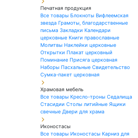
Печатная продукция
Все товары
Блокноты
Вифлеемская
звезда
Грамоты, благодарственные
письма
Закладки
Календари
церковные
Книги православные
Молитвы
Наклейки церковные
Открытки
Плакат церковный
Поминание
Присяга церковная
Наборы Пасхальные
Свидетельство
Сумка-пакет церковная
Храмовая мебель
Все товары
Кресло-троны
Седалища
Стасидии
Столы литийные
Ящики
свечные
Двери для храма
Иконостасы
Все товары
Иконостасы
Карниз для