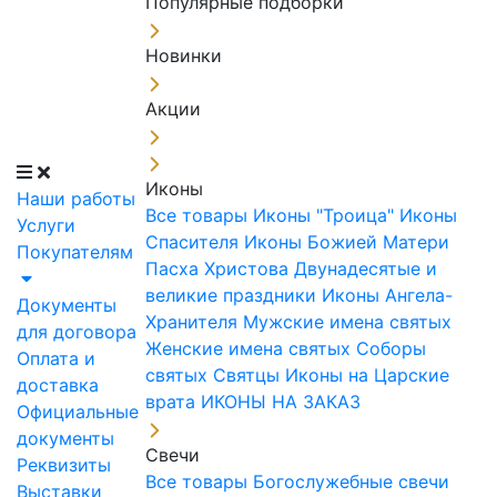
Популярные подборки
Новинки
Акции
Иконы
Наши работы
Все товары
Иконы "Троица"
Иконы
Услуги
Спасителя
Иконы Божией Матери
Покупателям
Пасха Христова
Двунадесятые и
великие праздники
Иконы Ангела-
Документы
Хранителя
Мужские имена святых
для договора
Женские имена святых
Соборы
Оплата и
святых
Святцы
Иконы на Царские
доставка
врата
ИКОНЫ НА ЗАКАЗ
Официальные
документы
Свечи
Реквизиты
Все товары
Богослужебные свечи
Выставки