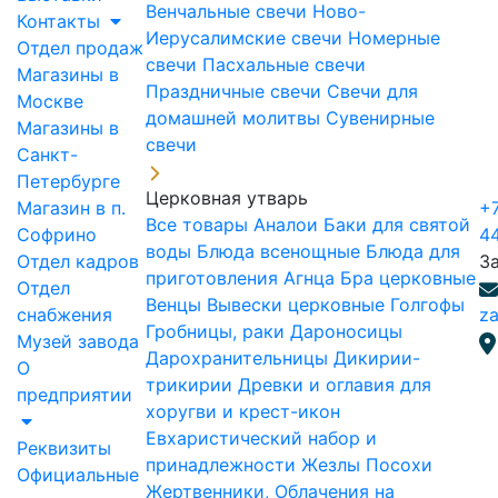
Венчальные свечи
Ново-
Контакты
Иерусалимские свечи
Номерные
Отдел продаж
свечи
Пасхальные свечи
Магазины в
Праздничные свечи
Свечи для
Москве
домашней молитвы
Сувенирные
Магазины в
свечи
Санкт-
Петербурге
Церковная утварь
Магазин в п.
+7
Все товары
Аналои
Баки для святой
Софрино
4
воды
Блюда всенощные
Блюда для
Отдел кадров
З
приготовления Агнца
Бра церковные
Отдел
Венцы
Вывески церковные
Голгофы
снабжения
za
Гробницы, раки
Дароносицы
Музей завода
Дарохранительницы
Дикирии-
О
трикирии
Древки и оглавия для
предприятии
хоругви и крест-икон
Евхаристический набор и
Реквизиты
принадлежности
Жезлы Посохи
Официальные
Жертвенники, Облачения на