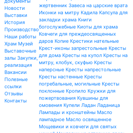
документы
жертвенник
Завеса на царские врата
Новости
Иконки на митру
Кадила
Капсула для
Выставки
закладки храма
Книги
История
богослужебные
Киоты для храма
Производство
Ковчеги для преждеосвященных
Наши работы
даров
Копие
Крестики нательные
Храм
Музей
Крест-иконы запрестольные
Кресты
Выставочные
для дома
Кресты на купол
Кресты на
залы
Закупки,
митру, клобук, скуфью
Кресты
реализация
наперсные
Кресты напрестольные
Вакансии
Кресты настенные
Кресты
Полезные
погребальные, могильные
Кресты
ссылки
поклонные
Кропило
Кружки для
Отзывы
пожертвования
Кувшины для
Контакты
омовения
Купели
Ладан
Ладаница
Лампады и кронштейны
Масло
лампадное
Масло освященное
Мощевики и ковчеги для святых