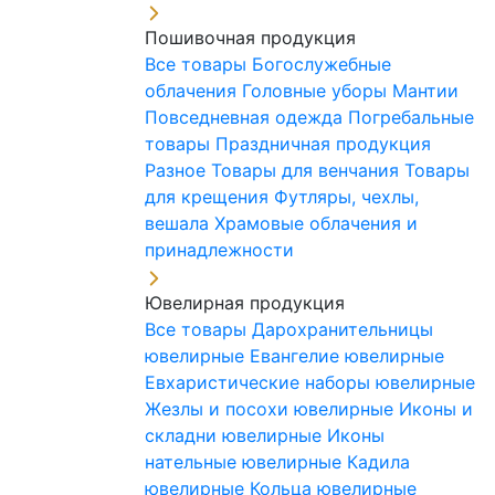
Пошивочная продукция
Все товары
Богослужебные
облачения
Головные уборы
Мантии
Повседневная одежда
Погребальные
товары
Праздничная продукция
Разное
Товары для венчания
Товары
для крещения
Футляры, чехлы,
вешала
Храмовые облачения и
принадлежности
Ювелирная продукция
Все товары
Дарохранительницы
ювелирные
Евангелие ювелирные
Евхаристические наборы ювелирные
Жезлы и посохи ювелирные
Иконы и
складни ювелирные
Иконы
нательные ювелирные
Кадила
ювелирные
Кольца ювелирные