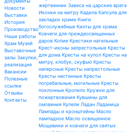
документы
жертвенник
Завеса на царские врата
Новости
Иконки на митру
Кадила
Капсула для
Выставки
закладки храма
Книги
История
богослужебные
Киоты для храма
Производство
Ковчеги для преждеосвященных
Наши работы
даров
Копие
Крестики нательные
Храм
Музей
Крест-иконы запрестольные
Кресты
Выставочные
для дома
Кресты на купол
Кресты на
залы
Закупки,
митру, клобук, скуфью
Кресты
реализация
наперсные
Кресты напрестольные
Вакансии
Кресты настенные
Кресты
Полезные
погребальные, могильные
Кресты
ссылки
поклонные
Кропило
Кружки для
Отзывы
пожертвования
Кувшины для
Контакты
омовения
Купели
Ладан
Ладаница
Лампады и кронштейны
Масло
лампадное
Масло освященное
Мощевики и ковчеги для святых