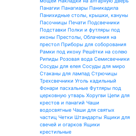
мощей
Накладки на алтарную дверь
Панагии
Панагиары
Паникадила
Панихидные столы, крышки, кануны
Пасочницы
Печати
Подсвечники
Подставки
Полки и футляры под
иконы
Престолы, Облачения на
престол
Приборы для соборования
Рамки под икону
Решётки на солею
Рипиды
Розовая вода
Семисвечники
Сосуды для елея
Сосуды для миро
Стаканы для лампад
Стрючицы
Трехсвечники
Уголь кадильный
Фонари пасхальные
Футляры под
церковную утварь
Хоругви
Цепи для
крестов и панагий
Чаши
водосвятные
Чаши для святых
частиц
Четки
Штандарты
Ящики для
свечей и огарков
Ящики
крестильные