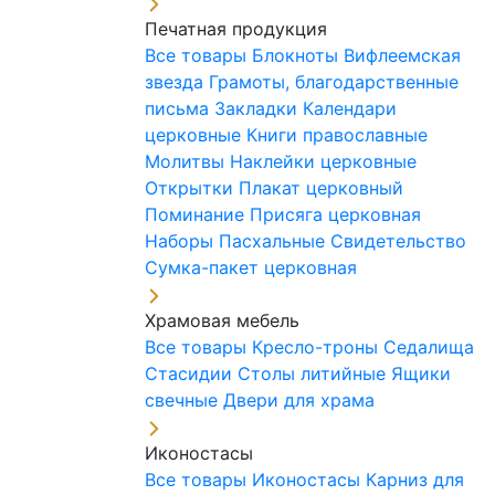
Печатная продукция
Все товары
Блокноты
Вифлеемская
звезда
Грамоты, благодарственные
письма
Закладки
Календари
церковные
Книги православные
Молитвы
Наклейки церковные
Открытки
Плакат церковный
Поминание
Присяга церковная
Наборы Пасхальные
Свидетельство
Сумка-пакет церковная
Храмовая мебель
Все товары
Кресло-троны
Седалища
Стасидии
Столы литийные
Ящики
свечные
Двери для храма
Иконостасы
Все товары
Иконостасы
Карниз для