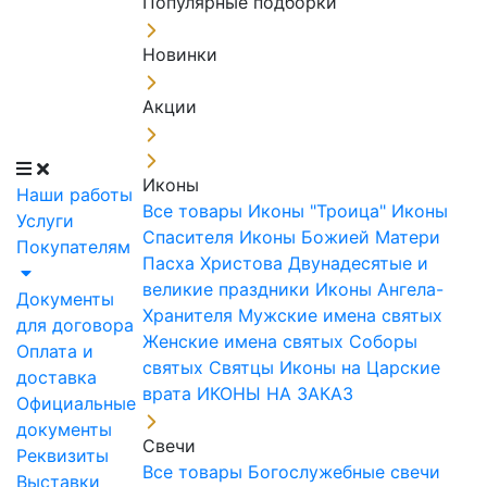
Популярные подборки
Новинки
Акции
Иконы
Наши работы
Все товары
Иконы "Троица"
Иконы
Услуги
Спасителя
Иконы Божией Матери
Покупателям
Пасха Христова
Двунадесятые и
великие праздники
Иконы Ангела-
Документы
Хранителя
Мужские имена святых
для договора
Женские имена святых
Соборы
Оплата и
святых
Святцы
Иконы на Царские
доставка
врата
ИКОНЫ НА ЗАКАЗ
Официальные
документы
Свечи
Реквизиты
Все товары
Богослужебные свечи
Выставки