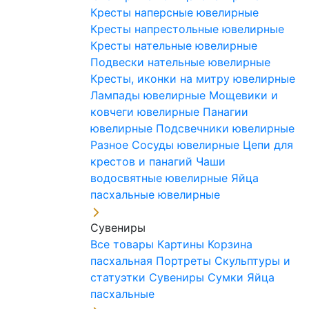
Кресты наперсные ювелирные
Кресты напрестольные ювелирные
Кресты нательные ювелирные
Подвески нательные ювелирные
Кресты, иконки на митру ювелирные
Лампады ювелирные
Мощевики и
ковчеги ювелирные
Панагии
ювелирные
Подсвечники ювелирные
Разное
Сосуды ювелирные
Цепи для
крестов и панагий
Чаши
водосвятные ювелирные
Яйца
пасхальные ювелирные
Сувениры
Все товары
Картины
Корзина
пасхальная
Портреты
Скульптуры и
статуэтки
Сувениры
Сумки
Яйца
пасхальные