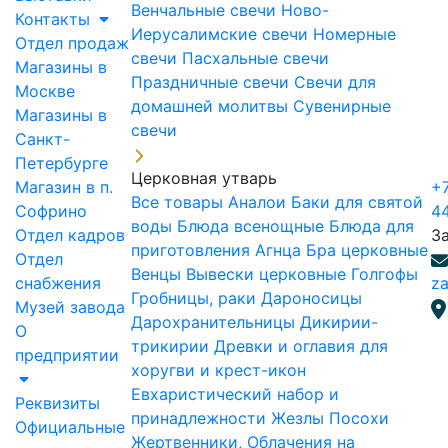
Венчальные свечи
Ново-
Контакты
Иерусалимские свечи
Номерные
Отдел продаж
свечи
Пасхальные свечи
Магазины в
Праздничные свечи
Свечи для
Москве
домашней молитвы
Сувенирные
Магазины в
свечи
Санкт-
Петербурге
Церковная утварь
Магазин в п.
+7
Все товары
Аналои
Баки для святой
Софрино
4
воды
Блюда всенощные
Блюда для
Отдел кадров
З
приготовления Агнца
Бра церковные
Отдел
Венцы
Вывески церковные
Голгофы
снабжения
za
Гробницы, раки
Дароносицы
Музей завода
Дарохранительницы
Дикирии-
О
трикирии
Древки и оглавия для
предприятии
хоругви и крест-икон
Евхаристический набор и
Реквизиты
принадлежности
Жезлы Посохи
Официальные
Жертвенники, Облачения на