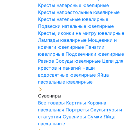
Кресты наперсные ювелирные
Кресты напрестольные ювелирные
Кресты нательные ювелирные
Подвески нательные ювелирные
Кресты, иконки на митру ювелирные
Лампады ювелирные
Мощевики и
ковчеги ювелирные
Панагии
ювелирные
Подсвечники ювелирные
Разное
Сосуды ювелирные
Цепи для
крестов и панагий
Чаши
водосвятные ювелирные
Яйца
пасхальные ювелирные
Сувениры
Все товары
Картины
Корзина
пасхальная
Портреты
Скульптуры и
статуэтки
Сувениры
Сумки
Яйца
пасхальные