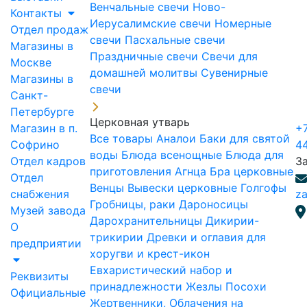
Венчальные свечи
Ново-
Контакты
Иерусалимские свечи
Номерные
Отдел продаж
свечи
Пасхальные свечи
Магазины в
Праздничные свечи
Свечи для
Москве
домашней молитвы
Сувенирные
Магазины в
свечи
Санкт-
Петербурге
Церковная утварь
Магазин в п.
+7
Все товары
Аналои
Баки для святой
Софрино
4
воды
Блюда всенощные
Блюда для
Отдел кадров
З
приготовления Агнца
Бра церковные
Отдел
Венцы
Вывески церковные
Голгофы
снабжения
za
Гробницы, раки
Дароносицы
Музей завода
Дарохранительницы
Дикирии-
О
трикирии
Древки и оглавия для
предприятии
хоругви и крест-икон
Евхаристический набор и
Реквизиты
принадлежности
Жезлы Посохи
Официальные
Жертвенники, Облачения на