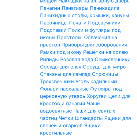
мощей
Накладки на алтарную дверь
Панагии
Панагиары
Паникадила
Панихидные столы, крышки, кануны
Пасочницы
Печати
Подсвечники
Подставки
Полки и футляры под
иконы
Престолы, Облачения на
престол
Приборы для соборования
Рамки под икону
Решётки на солею
Рипиды
Розовая вода
Семисвечники
Сосуды для елея
Сосуды для миро
Стаканы для лампад
Стрючицы
Трехсвечники
Уголь кадильный
Фонари пасхальные
Футляры под
церковную утварь
Хоругви
Цепи для
крестов и панагий
Чаши
водосвятные
Чаши для святых
частиц
Четки
Штандарты
Ящики для
свечей и огарков
Ящики
крестильные