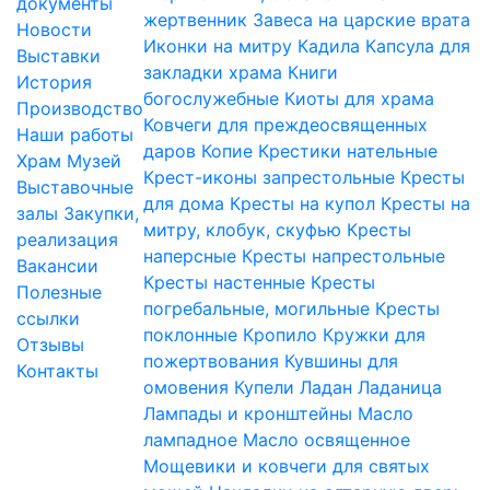
документы
жертвенник
Завеса на царские врата
Новости
Иконки на митру
Кадила
Капсула для
Выставки
закладки храма
Книги
История
богослужебные
Киоты для храма
Производство
Ковчеги для преждеосвященных
Наши работы
даров
Копие
Крестики нательные
Храм
Музей
Крест-иконы запрестольные
Кресты
Выставочные
для дома
Кресты на купол
Кресты на
залы
Закупки,
митру, клобук, скуфью
Кресты
реализация
наперсные
Кресты напрестольные
Вакансии
Кресты настенные
Кресты
Полезные
погребальные, могильные
Кресты
ссылки
поклонные
Кропило
Кружки для
Отзывы
пожертвования
Кувшины для
Контакты
омовения
Купели
Ладан
Ладаница
Лампады и кронштейны
Масло
лампадное
Масло освященное
Мощевики и ковчеги для святых