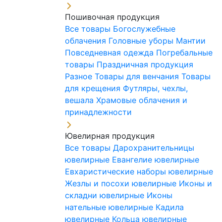
Пошивочная продукция
Все товары
Богослужебные
облачения
Головные уборы
Мантии
Повседневная одежда
Погребальные
товары
Праздничная продукция
Разное
Товары для венчания
Товары
для крещения
Футляры, чехлы,
вешала
Храмовые облачения и
принадлежности
Ювелирная продукция
Все товары
Дарохранительницы
ювелирные
Евангелие ювелирные
Евхаристические наборы ювелирные
Жезлы и посохи ювелирные
Иконы и
складни ювелирные
Иконы
нательные ювелирные
Кадила
ювелирные
Кольца ювелирные