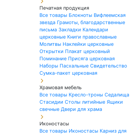
Печатная продукция
Все товары
Блокноты
Вифлеемская
звезда
Грамоты, благодарственные
письма
Закладки
Календари
церковные
Книги православные
Молитвы
Наклейки церковные
Открытки
Плакат церковный
Поминание
Присяга церковная
Наборы Пасхальные
Свидетельство
Сумка-пакет церковная
Храмовая мебель
Все товары
Кресло-троны
Седалища
Стасидии
Столы литийные
Ящики
свечные
Двери для храма
Иконостасы
Все товары
Иконостасы
Карниз для