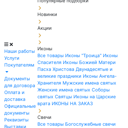
Популярные подборки
Новинки
Акции
Иконы
Наши работы
Все товары
Иконы "Троица"
Иконы
Услуги
Спасителя
Иконы Божией Матери
Покупателям
Пасха Христова
Двунадесятые и
великие праздники
Иконы Ангела-
Документы
Хранителя
Мужские имена святых
для договора
Женские имена святых
Соборы
Оплата и
святых
Святцы
Иконы на Царские
доставка
врата
ИКОНЫ НА ЗАКАЗ
Официальные
документы
Свечи
Реквизиты
Все товары
Богослужебные свечи
Выставки