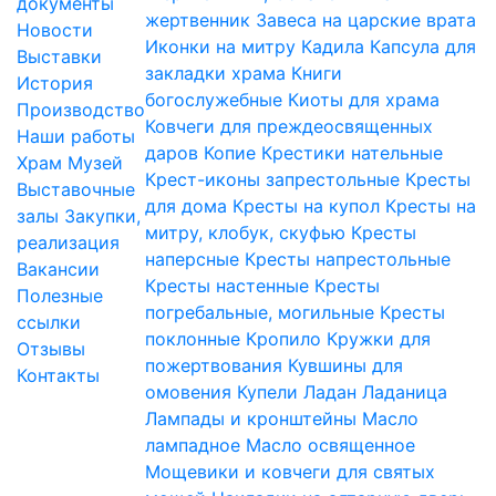
документы
жертвенник
Завеса на царские врата
Новости
Иконки на митру
Кадила
Капсула для
Выставки
закладки храма
Книги
История
богослужебные
Киоты для храма
Производство
Ковчеги для преждеосвященных
Наши работы
даров
Копие
Крестики нательные
Храм
Музей
Крест-иконы запрестольные
Кресты
Выставочные
для дома
Кресты на купол
Кресты на
залы
Закупки,
митру, клобук, скуфью
Кресты
реализация
наперсные
Кресты напрестольные
Вакансии
Кресты настенные
Кресты
Полезные
погребальные, могильные
Кресты
ссылки
поклонные
Кропило
Кружки для
Отзывы
пожертвования
Кувшины для
Контакты
омовения
Купели
Ладан
Ладаница
Лампады и кронштейны
Масло
лампадное
Масло освященное
Мощевики и ковчеги для святых