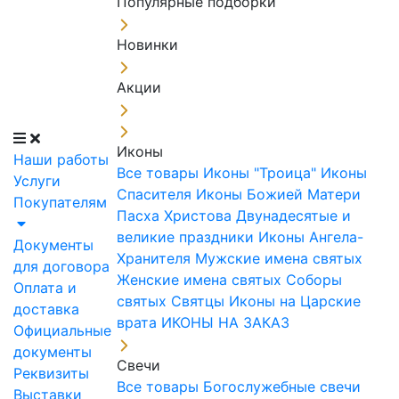
Популярные подборки
Новинки
Акции
Иконы
Наши работы
Все товары
Иконы "Троица"
Иконы
Услуги
Спасителя
Иконы Божией Матери
Покупателям
Пасха Христова
Двунадесятые и
великие праздники
Иконы Ангела-
Документы
Хранителя
Мужские имена святых
для договора
Женские имена святых
Соборы
Оплата и
святых
Святцы
Иконы на Царские
доставка
врата
ИКОНЫ НА ЗАКАЗ
Официальные
документы
Свечи
Реквизиты
Все товары
Богослужебные свечи
Выставки