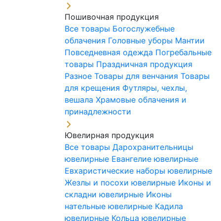
Пошивочная продукция
Все товары
Богослужебные
облачения
Головные уборы
Мантии
Повседневная одежда
Погребальные
товары
Праздничная продукция
Разное
Товары для венчания
Товары
для крещения
Футляры, чехлы,
вешала
Храмовые облачения и
принадлежности
Ювелирная продукция
Все товары
Дарохранительницы
ювелирные
Евангелие ювелирные
Евхаристические наборы ювелирные
Жезлы и посохи ювелирные
Иконы и
складни ювелирные
Иконы
нательные ювелирные
Кадила
ювелирные
Кольца ювелирные