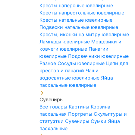
Кресты наперсные ювелирные
Кресты напрестольные ювелирные
Кресты нательные ювелирные
Подвески нательные ювелирные
Кресты, иконки на митру ювелирные
Лампады ювелирные
Мощевики и
ковчеги ювелирные
Панагии
ювелирные
Подсвечники ювелирные
Разное
Сосуды ювелирные
Цепи для
крестов и панагий
Чаши
водосвятные ювелирные
Яйца
пасхальные ювелирные
Сувениры
Все товары
Картины
Корзина
пасхальная
Портреты
Скульптуры и
статуэтки
Сувениры
Сумки
Яйца
пасхальные