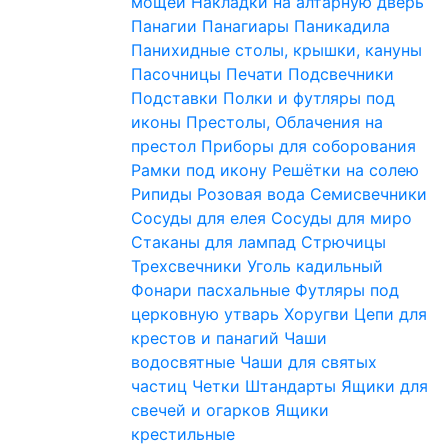
мощей
Накладки на алтарную дверь
Панагии
Панагиары
Паникадила
Панихидные столы, крышки, кануны
Пасочницы
Печати
Подсвечники
Подставки
Полки и футляры под
иконы
Престолы, Облачения на
престол
Приборы для соборования
Рамки под икону
Решётки на солею
Рипиды
Розовая вода
Семисвечники
Сосуды для елея
Сосуды для миро
Стаканы для лампад
Стрючицы
Трехсвечники
Уголь кадильный
Фонари пасхальные
Футляры под
церковную утварь
Хоругви
Цепи для
крестов и панагий
Чаши
водосвятные
Чаши для святых
частиц
Четки
Штандарты
Ящики для
свечей и огарков
Ящики
крестильные