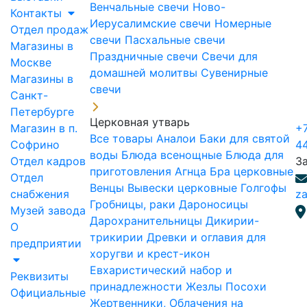
Венчальные свечи
Ново-
Контакты
Иерусалимские свечи
Номерные
Отдел продаж
свечи
Пасхальные свечи
Магазины в
Праздничные свечи
Свечи для
Москве
домашней молитвы
Сувенирные
Магазины в
свечи
Санкт-
Петербурге
Церковная утварь
Магазин в п.
+7
Все товары
Аналои
Баки для святой
Софрино
4
воды
Блюда всенощные
Блюда для
Отдел кадров
З
приготовления Агнца
Бра церковные
Отдел
Венцы
Вывески церковные
Голгофы
снабжения
za
Гробницы, раки
Дароносицы
Музей завода
Дарохранительницы
Дикирии-
О
трикирии
Древки и оглавия для
предприятии
хоругви и крест-икон
Евхаристический набор и
Реквизиты
принадлежности
Жезлы Посохи
Официальные
Жертвенники, Облачения на