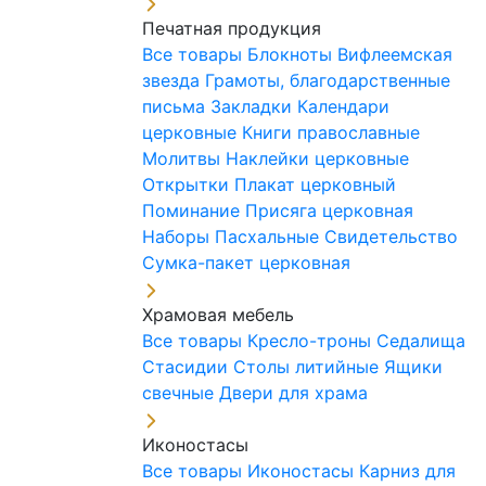
Печатная продукция
Все товары
Блокноты
Вифлеемская
звезда
Грамоты, благодарственные
письма
Закладки
Календари
церковные
Книги православные
Молитвы
Наклейки церковные
Открытки
Плакат церковный
Поминание
Присяга церковная
Наборы Пасхальные
Свидетельство
Сумка-пакет церковная
Храмовая мебель
Все товары
Кресло-троны
Седалища
Стасидии
Столы литийные
Ящики
свечные
Двери для храма
Иконостасы
Все товары
Иконостасы
Карниз для