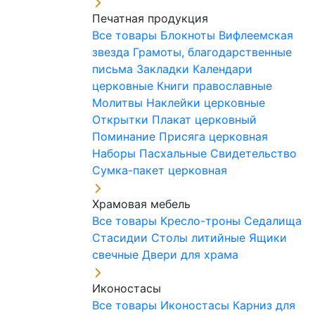
Печатная продукция
Все товары
Блокноты
Вифлеемская
звезда
Грамоты, благодарственные
письма
Закладки
Календари
церковные
Книги православные
Молитвы
Наклейки церковные
Открытки
Плакат церковный
Поминание
Присяга церковная
Наборы Пасхальные
Свидетельство
Сумка-пакет церковная
Храмовая мебель
Все товары
Кресло-троны
Седалища
Стасидии
Столы литийные
Ящики
свечные
Двери для храма
Иконостасы
Все товары
Иконостасы
Карниз для