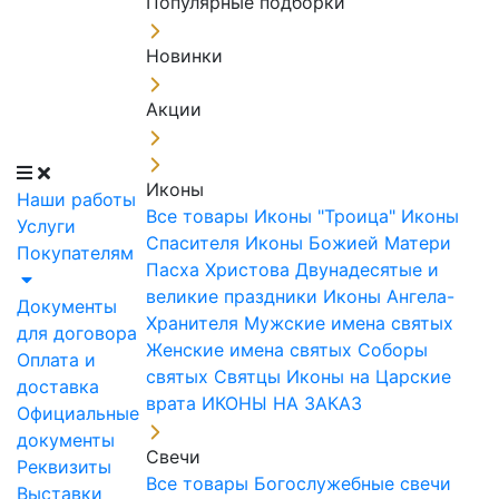
Популярные подборки
Новинки
Акции
Иконы
Наши работы
Все товары
Иконы "Троица"
Иконы
Услуги
Спасителя
Иконы Божией Матери
Покупателям
Пасха Христова
Двунадесятые и
великие праздники
Иконы Ангела-
Документы
Хранителя
Мужские имена святых
для договора
Женские имена святых
Соборы
Оплата и
святых
Святцы
Иконы на Царские
доставка
врата
ИКОНЫ НА ЗАКАЗ
Официальные
документы
Свечи
Реквизиты
Все товары
Богослужебные свечи
Выставки