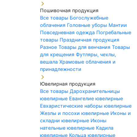
Пошивочная продукция
Все товары
Богослужебные
облачения
Головные уборы
Мантии
Повседневная одежда
Погребальные
товары
Праздничная продукция
Разное
Товары для венчания
Товары
для крещения
Футляры, чехлы,
вешала
Храмовые облачения и
принадлежности
Ювелирная продукция
Все товары
Дарохранительницы
ювелирные
Евангелие ювелирные
Евхаристические наборы ювелирные
Жезлы и посохи ювелирные
Иконы и
складни ювелирные
Иконы
нательные ювелирные
Кадила
ювелирные
Кольца ювелирные