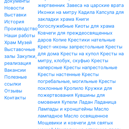
документы
жертвенник
Завеса на царские врата
Новости
Иконки на митру
Кадила
Капсула для
Выставки
закладки храма
Книги
История
богослужебные
Киоты для храма
Производство
Ковчеги для преждеосвященных
Наши работы
даров
Копие
Крестики нательные
Храм
Музей
Крест-иконы запрестольные
Кресты
Выставочные
для дома
Кресты на купол
Кресты на
залы
Закупки,
митру, клобук, скуфью
Кресты
реализация
наперсные
Кресты напрестольные
Вакансии
Кресты настенные
Кресты
Полезные
погребальные, могильные
Кресты
ссылки
поклонные
Кропило
Кружки для
Отзывы
пожертвования
Кувшины для
Контакты
омовения
Купели
Ладан
Ладаница
Лампады и кронштейны
Масло
лампадное
Масло освященное
Мощевики и ковчеги для святых