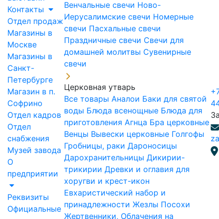
Венчальные свечи
Ново-
Контакты
Иерусалимские свечи
Номерные
Отдел продаж
свечи
Пасхальные свечи
Магазины в
Праздничные свечи
Свечи для
Москве
домашней молитвы
Сувенирные
Магазины в
свечи
Санкт-
Петербурге
Церковная утварь
Магазин в п.
+7
Все товары
Аналои
Баки для святой
Софрино
4
воды
Блюда всенощные
Блюда для
Отдел кадров
З
приготовления Агнца
Бра церковные
Отдел
Венцы
Вывески церковные
Голгофы
снабжения
za
Гробницы, раки
Дароносицы
Музей завода
Дарохранительницы
Дикирии-
О
трикирии
Древки и оглавия для
предприятии
хоругви и крест-икон
Евхаристический набор и
Реквизиты
принадлежности
Жезлы Посохи
Официальные
Жертвенники, Облачения на