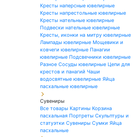
Кресты наперсные ювелирные
Кресты напрестольные ювелирные
Кресты нательные ювелирные
Подвески нательные ювелирные
Кресты, иконки на митру ювелирные
Лампады ювелирные
Мощевики и
ковчеги ювелирные
Панагии
ювелирные
Подсвечники ювелирные
Разное
Сосуды ювелирные
Цепи для
крестов и панагий
Чаши
водосвятные ювелирные
Яйца
пасхальные ювелирные
Сувениры
Все товары
Картины
Корзина
пасхальная
Портреты
Скульптуры и
статуэтки
Сувениры
Сумки
Яйца
пасхальные