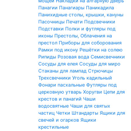
мощей
Накладки на алтарную дверь
Панагии
Панагиары
Паникадила
Панихидные столы, крышки, кануны
Пасочницы
Печати
Подсвечники
Подставки
Полки и футляры под
иконы
Престолы, Облачения на
престол
Приборы для соборования
Рамки под икону
Решётки на солею
Рипиды
Розовая вода
Семисвечники
Сосуды для елея
Сосуды для миро
Стаканы для лампад
Стрючицы
Трехсвечники
Уголь кадильный
Фонари пасхальные
Футляры под
церковную утварь
Хоругви
Цепи для
крестов и панагий
Чаши
водосвятные
Чаши для святых
частиц
Четки
Штандарты
Ящики для
свечей и огарков
Ящики
крестильные