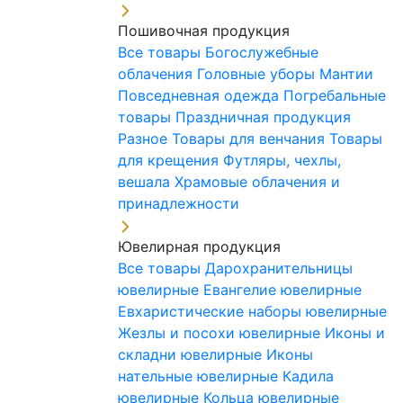
Пошивочная продукция
Все товары
Богослужебные
облачения
Головные уборы
Мантии
Повседневная одежда
Погребальные
товары
Праздничная продукция
Разное
Товары для венчания
Товары
для крещения
Футляры, чехлы,
вешала
Храмовые облачения и
принадлежности
Ювелирная продукция
Все товары
Дарохранительницы
ювелирные
Евангелие ювелирные
Евхаристические наборы ювелирные
Жезлы и посохи ювелирные
Иконы и
складни ювелирные
Иконы
нательные ювелирные
Кадила
ювелирные
Кольца ювелирные