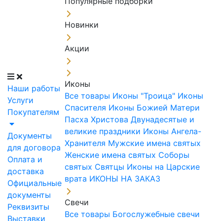
Популярные подборки
Новинки
Акции
Иконы
Наши работы
Все товары
Иконы "Троица"
Иконы
Услуги
Спасителя
Иконы Божией Матери
Покупателям
Пасха Христова
Двунадесятые и
великие праздники
Иконы Ангела-
Документы
Хранителя
Мужские имена святых
для договора
Женские имена святых
Соборы
Оплата и
святых
Святцы
Иконы на Царские
доставка
врата
ИКОНЫ НА ЗАКАЗ
Официальные
документы
Свечи
Реквизиты
Все товары
Богослужебные свечи
Выставки