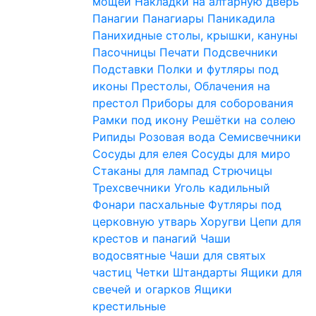
мощей
Накладки на алтарную дверь
Панагии
Панагиары
Паникадила
Панихидные столы, крышки, кануны
Пасочницы
Печати
Подсвечники
Подставки
Полки и футляры под
иконы
Престолы, Облачения на
престол
Приборы для соборования
Рамки под икону
Решётки на солею
Рипиды
Розовая вода
Семисвечники
Сосуды для елея
Сосуды для миро
Стаканы для лампад
Стрючицы
Трехсвечники
Уголь кадильный
Фонари пасхальные
Футляры под
церковную утварь
Хоругви
Цепи для
крестов и панагий
Чаши
водосвятные
Чаши для святых
частиц
Четки
Штандарты
Ящики для
свечей и огарков
Ящики
крестильные