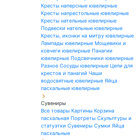
Кресты наперсные ювелирные
Кресты напрестольные ювелирные
Кресты нательные ювелирные
Подвески нательные ювелирные
Кресты, иконки на митру ювелирные
Лампады ювелирные
Мощевики и
ковчеги ювелирные
Панагии
ювелирные
Подсвечники ювелирные
Разное
Сосуды ювелирные
Цепи для
крестов и панагий
Чаши
водосвятные ювелирные
Яйца
пасхальные ювелирные
Сувениры
Все товары
Картины
Корзина
пасхальная
Портреты
Скульптуры и
статуэтки
Сувениры
Сумки
Яйца
пасхальные