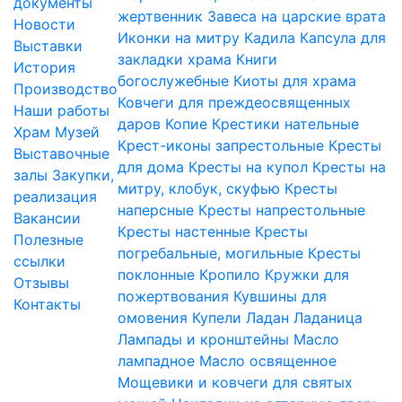
документы
жертвенник
Завеса на царские врата
Новости
Иконки на митру
Кадила
Капсула для
Выставки
закладки храма
Книги
История
богослужебные
Киоты для храма
Производство
Ковчеги для преждеосвященных
Наши работы
даров
Копие
Крестики нательные
Храм
Музей
Крест-иконы запрестольные
Кресты
Выставочные
для дома
Кресты на купол
Кресты на
залы
Закупки,
митру, клобук, скуфью
Кресты
реализация
наперсные
Кресты напрестольные
Вакансии
Кресты настенные
Кресты
Полезные
погребальные, могильные
Кресты
ссылки
поклонные
Кропило
Кружки для
Отзывы
пожертвования
Кувшины для
Контакты
омовения
Купели
Ладан
Ладаница
Лампады и кронштейны
Масло
лампадное
Масло освященное
Мощевики и ковчеги для святых