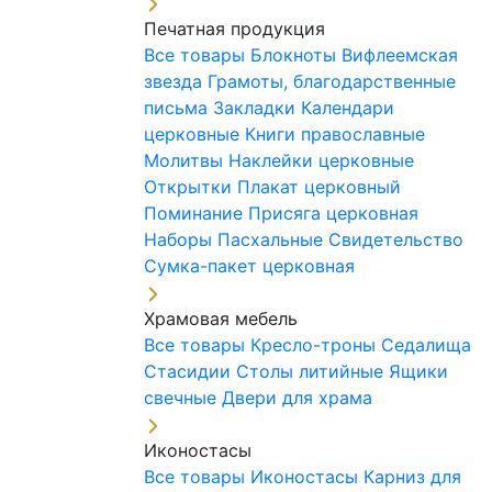
Печатная продукция
Все товары
Блокноты
Вифлеемская
звезда
Грамоты, благодарственные
письма
Закладки
Календари
церковные
Книги православные
Молитвы
Наклейки церковные
Открытки
Плакат церковный
Поминание
Присяга церковная
Наборы Пасхальные
Свидетельство
Сумка-пакет церковная
Храмовая мебель
Все товары
Кресло-троны
Седалища
Стасидии
Столы литийные
Ящики
свечные
Двери для храма
Иконостасы
Все товары
Иконостасы
Карниз для