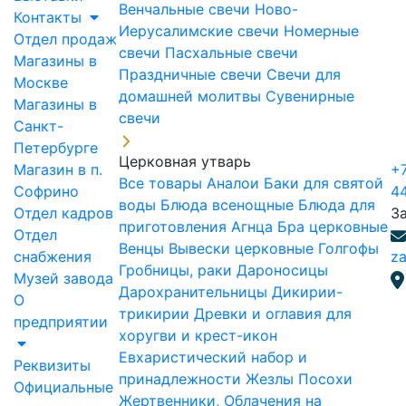
Венчальные свечи
Ново-
Контакты
Иерусалимские свечи
Номерные
Отдел продаж
свечи
Пасхальные свечи
Магазины в
Праздничные свечи
Свечи для
Москве
домашней молитвы
Сувенирные
Магазины в
свечи
Санкт-
Петербурге
Церковная утварь
Магазин в п.
+7
Все товары
Аналои
Баки для святой
Софрино
4
воды
Блюда всенощные
Блюда для
Отдел кадров
З
приготовления Агнца
Бра церковные
Отдел
Венцы
Вывески церковные
Голгофы
снабжения
za
Гробницы, раки
Дароносицы
Музей завода
Дарохранительницы
Дикирии-
О
трикирии
Древки и оглавия для
предприятии
хоругви и крест-икон
Евхаристический набор и
Реквизиты
принадлежности
Жезлы Посохи
Официальные
Жертвенники, Облачения на