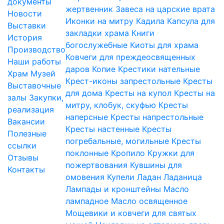
документы
жертвенник
Завеса на царские врата
Новости
Иконки на митру
Кадила
Капсула для
Выставки
закладки храма
Книги
История
богослужебные
Киоты для храма
Производство
Ковчеги для преждеосвященных
Наши работы
даров
Копие
Крестики нательные
Храм
Музей
Крест-иконы запрестольные
Кресты
Выставочные
для дома
Кресты на купол
Кресты на
залы
Закупки,
митру, клобук, скуфью
Кресты
реализация
наперсные
Кресты напрестольные
Вакансии
Кресты настенные
Кресты
Полезные
погребальные, могильные
Кресты
ссылки
поклонные
Кропило
Кружки для
Отзывы
пожертвования
Кувшины для
Контакты
омовения
Купели
Ладан
Ладаница
Лампады и кронштейны
Масло
лампадное
Масло освященное
Мощевики и ковчеги для святых