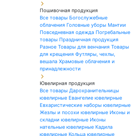
Пошивочная продукция
Все товары
Богослужебные
облачения
Головные уборы
Мантии
Повседневная одежда
Погребальные
товары
Праздничная продукция
Разное
Товары для венчания
Товары
для крещения
Футляры, чехлы,
вешала
Храмовые облачения и
принадлежности
Ювелирная продукция
Все товары
Дарохранительницы
ювелирные
Евангелие ювелирные
Евхаристические наборы ювелирные
Жезлы и посохи ювелирные
Иконы и
складни ювелирные
Иконы
нательные ювелирные
Кадила
ювелирные
Кольца ювелирные