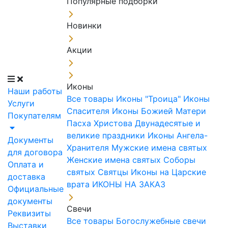
Популярные подборки
Новинки
Акции
Иконы
Наши работы
Все товары
Иконы "Троица"
Иконы
Услуги
Спасителя
Иконы Божией Матери
Покупателям
Пасха Христова
Двунадесятые и
великие праздники
Иконы Ангела-
Документы
Хранителя
Мужские имена святых
для договора
Женские имена святых
Соборы
Оплата и
святых
Святцы
Иконы на Царские
доставка
врата
ИКОНЫ НА ЗАКАЗ
Официальные
документы
Свечи
Реквизиты
Все товары
Богослужебные свечи
Выставки