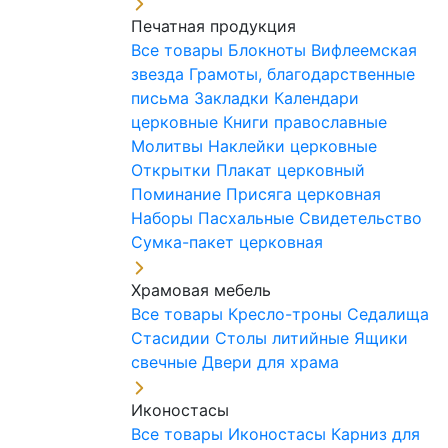
Печатная продукция
Все товары
Блокноты
Вифлеемская
звезда
Грамоты, благодарственные
письма
Закладки
Календари
церковные
Книги православные
Молитвы
Наклейки церковные
Открытки
Плакат церковный
Поминание
Присяга церковная
Наборы Пасхальные
Свидетельство
Сумка-пакет церковная
Храмовая мебель
Все товары
Кресло-троны
Седалища
Стасидии
Столы литийные
Ящики
свечные
Двери для храма
Иконостасы
Все товары
Иконостасы
Карниз для