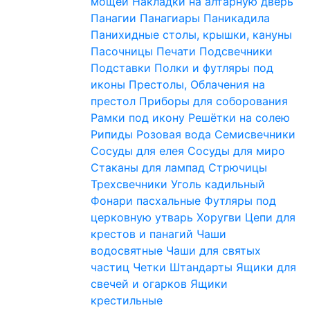
мощей
Накладки на алтарную дверь
Панагии
Панагиары
Паникадила
Панихидные столы, крышки, кануны
Пасочницы
Печати
Подсвечники
Подставки
Полки и футляры под
иконы
Престолы, Облачения на
престол
Приборы для соборования
Рамки под икону
Решётки на солею
Рипиды
Розовая вода
Семисвечники
Сосуды для елея
Сосуды для миро
Стаканы для лампад
Стрючицы
Трехсвечники
Уголь кадильный
Фонари пасхальные
Футляры под
церковную утварь
Хоругви
Цепи для
крестов и панагий
Чаши
водосвятные
Чаши для святых
частиц
Четки
Штандарты
Ящики для
свечей и огарков
Ящики
крестильные