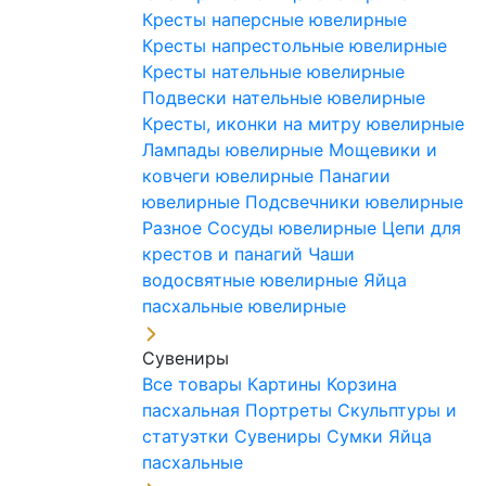
Кресты наперсные ювелирные
Кресты напрестольные ювелирные
Кресты нательные ювелирные
Подвески нательные ювелирные
Кресты, иконки на митру ювелирные
Лампады ювелирные
Мощевики и
ковчеги ювелирные
Панагии
ювелирные
Подсвечники ювелирные
Разное
Сосуды ювелирные
Цепи для
крестов и панагий
Чаши
водосвятные ювелирные
Яйца
пасхальные ювелирные
Сувениры
Все товары
Картины
Корзина
пасхальная
Портреты
Скульптуры и
статуэтки
Сувениры
Сумки
Яйца
пасхальные