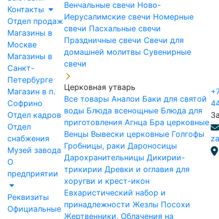
Венчальные свечи
Ново-
Контакты
Иерусалимские свечи
Номерные
Отдел продаж
свечи
Пасхальные свечи
Магазины в
Праздничные свечи
Свечи для
Москве
домашней молитвы
Сувенирные
Магазины в
свечи
Санкт-
Петербурге
Церковная утварь
Магазин в п.
+7
Все товары
Аналои
Баки для святой
Софрино
4
воды
Блюда всенощные
Блюда для
Отдел кадров
З
приготовления Агнца
Бра церковные
Отдел
Венцы
Вывески церковные
Голгофы
снабжения
za
Гробницы, раки
Дароносицы
Музей завода
Дарохранительницы
Дикирии-
О
трикирии
Древки и оглавия для
предприятии
хоругви и крест-икон
Евхаристический набор и
Реквизиты
принадлежности
Жезлы Посохи
Официальные
Жертвенники, Облачения на