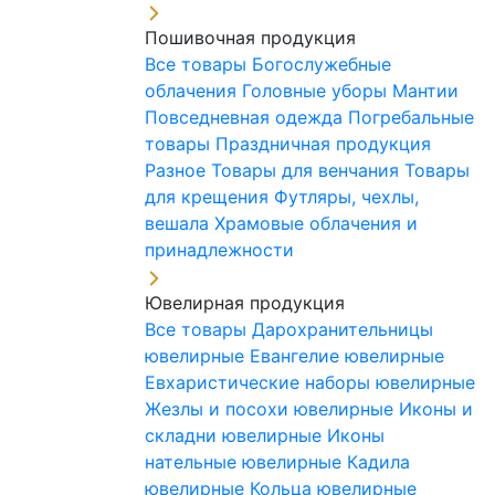
Пошивочная продукция
Все товары
Богослужебные
облачения
Головные уборы
Мантии
Повседневная одежда
Погребальные
товары
Праздничная продукция
Разное
Товары для венчания
Товары
для крещения
Футляры, чехлы,
вешала
Храмовые облачения и
принадлежности
Ювелирная продукция
Все товары
Дарохранительницы
ювелирные
Евангелие ювелирные
Евхаристические наборы ювелирные
Жезлы и посохи ювелирные
Иконы и
складни ювелирные
Иконы
нательные ювелирные
Кадила
ювелирные
Кольца ювелирные