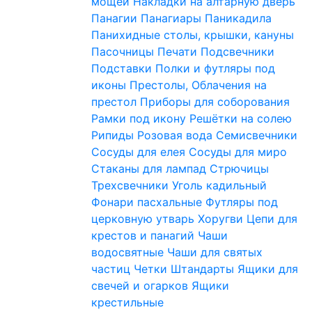
мощей
Накладки на алтарную дверь
Панагии
Панагиары
Паникадила
Панихидные столы, крышки, кануны
Пасочницы
Печати
Подсвечники
Подставки
Полки и футляры под
иконы
Престолы, Облачения на
престол
Приборы для соборования
Рамки под икону
Решётки на солею
Рипиды
Розовая вода
Семисвечники
Сосуды для елея
Сосуды для миро
Стаканы для лампад
Стрючицы
Трехсвечники
Уголь кадильный
Фонари пасхальные
Футляры под
церковную утварь
Хоругви
Цепи для
крестов и панагий
Чаши
водосвятные
Чаши для святых
частиц
Четки
Штандарты
Ящики для
свечей и огарков
Ящики
крестильные