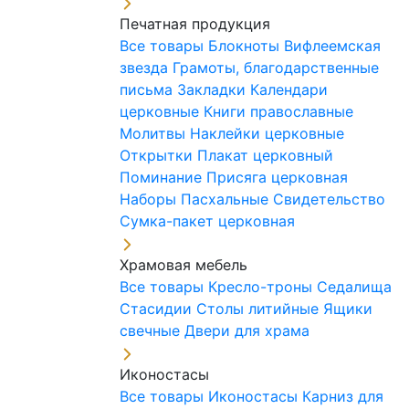
Печатная продукция
Все товары
Блокноты
Вифлеемская
звезда
Грамоты, благодарственные
письма
Закладки
Календари
церковные
Книги православные
Молитвы
Наклейки церковные
Открытки
Плакат церковный
Поминание
Присяга церковная
Наборы Пасхальные
Свидетельство
Сумка-пакет церковная
Храмовая мебель
Все товары
Кресло-троны
Седалища
Стасидии
Столы литийные
Ящики
свечные
Двери для храма
Иконостасы
Все товары
Иконостасы
Карниз для