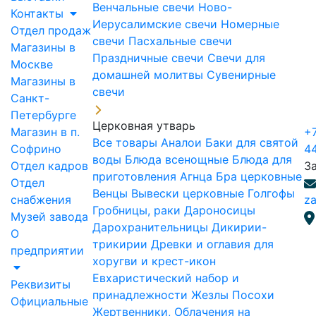
Венчальные свечи
Ново-
Контакты
Иерусалимские свечи
Номерные
Отдел продаж
свечи
Пасхальные свечи
Магазины в
Праздничные свечи
Свечи для
Москве
домашней молитвы
Сувенирные
Магазины в
свечи
Санкт-
Петербурге
Церковная утварь
Магазин в п.
+7
Все товары
Аналои
Баки для святой
Софрино
4
воды
Блюда всенощные
Блюда для
Отдел кадров
З
приготовления Агнца
Бра церковные
Отдел
Венцы
Вывески церковные
Голгофы
снабжения
za
Гробницы, раки
Дароносицы
Музей завода
Дарохранительницы
Дикирии-
О
трикирии
Древки и оглавия для
предприятии
хоругви и крест-икон
Евхаристический набор и
Реквизиты
принадлежности
Жезлы Посохи
Официальные
Жертвенники, Облачения на