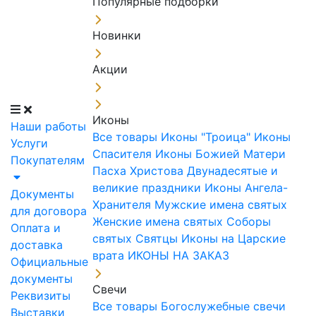
Популярные подборки
Новинки
Акции
Иконы
Наши работы
Все товары
Иконы "Троица"
Иконы
Услуги
Спасителя
Иконы Божией Матери
Покупателям
Пасха Христова
Двунадесятые и
великие праздники
Иконы Ангела-
Документы
Хранителя
Мужские имена святых
для договора
Женские имена святых
Соборы
Оплата и
святых
Святцы
Иконы на Царские
доставка
врата
ИКОНЫ НА ЗАКАЗ
Официальные
документы
Свечи
Реквизиты
Все товары
Богослужебные свечи
Выставки