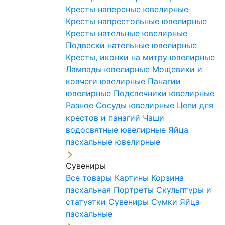
Кресты наперсные ювелирные
Кресты напрестольные ювелирные
Кресты нательные ювелирные
Подвески нательные ювелирные
Кресты, иконки на митру ювелирные
Лампады ювелирные
Мощевики и
ковчеги ювелирные
Панагии
ювелирные
Подсвечники ювелирные
Разное
Сосуды ювелирные
Цепи для
крестов и панагий
Чаши
водосвятные ювелирные
Яйца
пасхальные ювелирные
Сувениры
Все товары
Картины
Корзина
пасхальная
Портреты
Скульптуры и
статуэтки
Сувениры
Сумки
Яйца
пасхальные