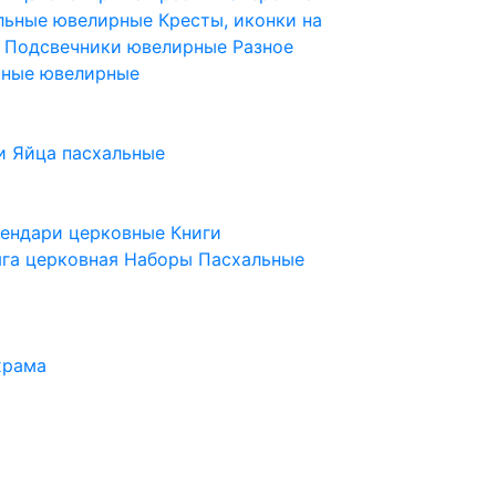
ельные ювелирные
Кресты, иконки на
е
Подсвечники ювелирные
Разное
ьные ювелирные
и
Яйца пасхальные
лендари церковные
Книги
га церковная
Наборы Пасхальные
храма