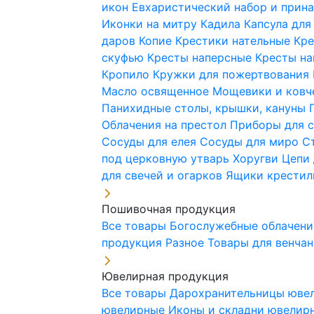
икон
Евхаристический набор и при
Иконки на митру
Кадила
Капсула для
даров
Копие
Крестики нательные
Кре
скуфью
Кресты наперсные
Кресты н
Кропило
Кружки для пожертвования
Масло освященное
Мощевики и ковч
Панихидные столы, крышки, кануны
Облачения на престол
Приборы для 
Сосуды для елея
Сосуды для миро
С
под церковную утварь
Хоругви
Цепи 
для свечей и огарков
Ящики крестил
Пошивочная продукция
Все товары
Богослужебные облачен
продукция
Разное
Товары для венча
Ювелирная продукция
Все товары
Дарохранительницы юве
ювелирные
Иконы и складни ювели