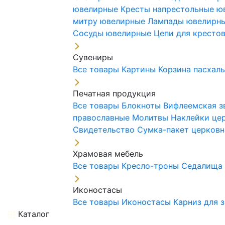
ювелирные
Кресты напрестольные 
митру ювелирные
Лампады ювелирн
Сосуды ювелирные
Цепи для кресто
Сувениры
Все товары
Картины
Корзина пасхал
Печатная продукция
Все товары
Блокноты
Вифлеемская з
православные
Молитвы
Наклейки це
Свидетельство
Сумка-пакет церковн
Храмовая мебель
Все товары
Кресло-троны
Седалищ
Иконостасы
Все товары
Иконостасы
Карниз для 
Каталог