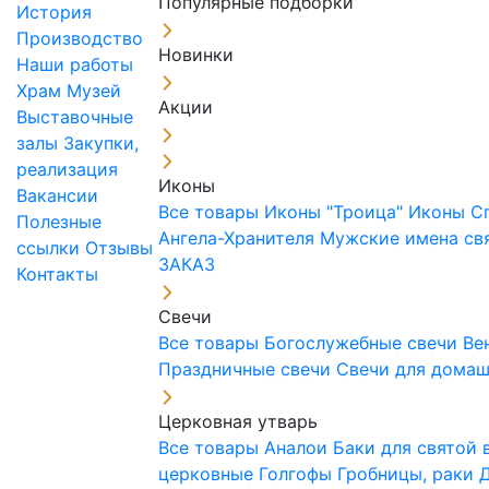
Популярные подборки
История
Производство
Новинки
Наши работы
Храм
Музей
Акции
Выставочные
залы
Закупки,
реализация
Иконы
Вакансии
Все товары
Иконы "Троица"
Иконы С
Полезные
Ангела-Хранителя
Мужские имена св
ссылки
Отзывы
ЗАКАЗ
Контакты
Свечи
Все товары
Богослужебные свечи
Ве
Праздничные свечи
Свечи для дома
Церковная утварь
Все товары
Аналои
Баки для святой
церковные
Голгофы
Гробницы, раки