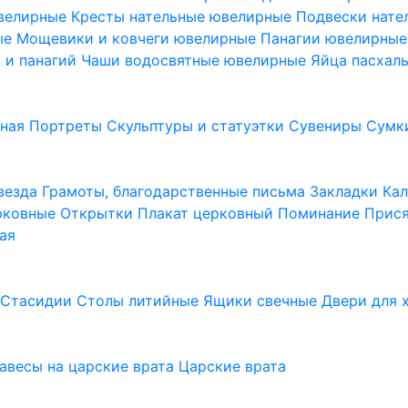
ювелирные
Кресты нательные ювелирные
Подвески нат
ые
Мощевики и ковчеги ювелирные
Панагии ювелирны
в и панагий
Чаши водосвятные ювелирные
Яйца пасхал
ьная
Портреты
Скульптуры и статуэтки
Сувениры
Сумк
везда
Грамоты, благодарственные письма
Закладки
Ка
рковные
Открытки
Плакат церковный
Поминание
Прися
ая
а
Стасидии
Столы литийные
Ящики свечные
Двери для 
завесы на царские врата
Царские врата