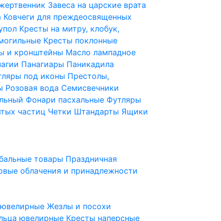
 жертвенник
Завеса на царские врата
а
Ковчеги для преждеосвященных
купол
Кресты на митру, клобук,
 могильные
Кресты поклонные
ы и кронштейны
Масло лампадное
нагии
Панагиары
Паникадила
тляры под иконы
Престолы,
ды
Розовая вода
Семисвечники
ильный
Фонари пасхальные
Футляры
ятых частиц
Четки
Штандарты
Ящики
бальные товары
Праздничная
овые облачения и принадлежности
ы ювелирные
Жезлы и посохи
льца ювелирные
Кресты наперсные