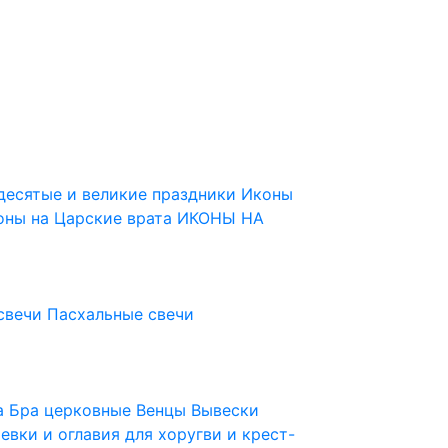
десятые и великие праздники
Иконы
оны на Царские врата
ИКОНЫ НА
свечи
Пасхальные свечи
ца
Бра церковные
Венцы
Вывески
евки и оглавия для хоругви и крест-