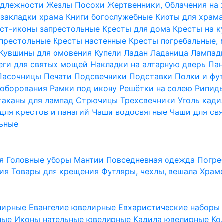
надлежности
Жезлы Посохи
Жертвенники, Облачения на
 закладки храма
Книги богослужебные
Киоты для храм
ст-иконы запрестольные
Кресты для дома
Кресты на 
апрестольные
Кресты настенные
Кресты погребальные,
Кувшины для омовения
Купели
Ладан
Ладаница
Лампад
еги для святых мощей
Накладки на алтарную дверь
Па
Пасочницы
Печати
Подсвечники
Подставки
Полки и фу
соборования
Рамки под икону
Решётки на солею
Рипи
таканы для лампад
Стрючицы
Трехсвечники
Уголь кад
для крестов и панагий
Чаши водосвятные
Чаши для св
ьные
ия
Головные уборы
Мантии
Повседневная одежда
Погре
ния
Товары для крещения
Футляры, чехлы, вешала
Храм
лирные
Евангелие ювелирные
Евхаристические набор
рные
Иконы нательные ювелирные
Кадила ювелирные
Ко