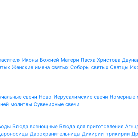
пасителя
Иконы Божией Матери
Пасха Христова
Двуна
ятых
Женские имена святых
Соборы святых
Святцы
Ик
нчальные свечи
Ново-Иерусалимские свечи
Номерные 
шней молитвы
Сувенирные свечи
 воды
Блюда всенощные
Блюда для приготовления Агн
Дароносицы
Дарохранительницы
Дикирии-трикирии
Др