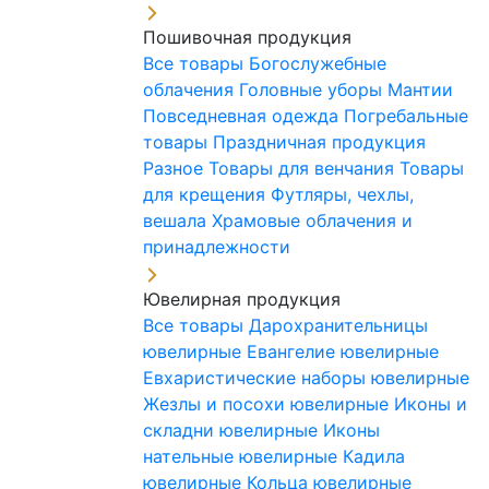
Пошивочная продукция
Все товары
Богослужебные
облачения
Головные уборы
Мантии
Повседневная одежда
Погребальные
товары
Праздничная продукция
Разное
Товары для венчания
Товары
для крещения
Футляры, чехлы,
вешала
Храмовые облачения и
принадлежности
Ювелирная продукция
Все товары
Дарохранительницы
ювелирные
Евангелие ювелирные
Евхаристические наборы ювелирные
Жезлы и посохи ювелирные
Иконы и
складни ювелирные
Иконы
нательные ювелирные
Кадила
ювелирные
Кольца ювелирные