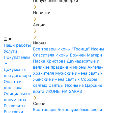
Популярные подборки
Новинки
Акции
Иконы
Наши работы
Все товары
Иконы "Троица"
Иконы
Услуги
Спасителя
Иконы Божией Матери
Покупателям
Пасха Христова
Двунадесятые и
великие праздники
Иконы Ангела-
Документы
Хранителя
Мужские имена святых
для договора
Женские имена святых
Соборы
Оплата и
святых
Святцы
Иконы на Царские
доставка
врата
ИКОНЫ НА ЗАКАЗ
Официальные
документы
Свечи
Реквизиты
Все товары
Богослужебные свечи
Выставки