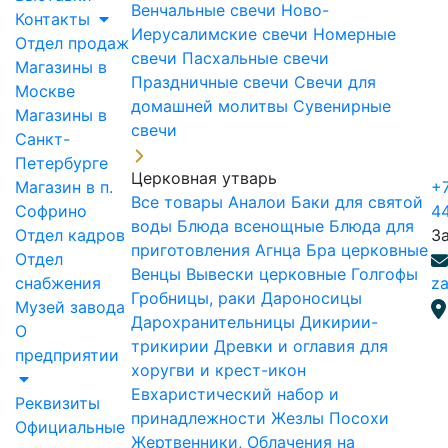
Венчальные свечи
Ново-
Контакты
Иерусалимские свечи
Номерные
Отдел продаж
свечи
Пасхальные свечи
Магазины в
Праздничные свечи
Свечи для
Москве
домашней молитвы
Сувенирные
Магазины в
свечи
Санкт-
Петербурге
Церковная утварь
Магазин в п.
+7
Все товары
Аналои
Баки для святой
Софрино
4
воды
Блюда всенощные
Блюда для
Отдел кадров
З
приготовления Агнца
Бра церковные
Отдел
Венцы
Вывески церковные
Голгофы
снабжения
za
Гробницы, раки
Дароносицы
Музей завода
Дарохранительницы
Дикирии-
О
трикирии
Древки и оглавия для
предприятии
хоругви и крест-икон
Евхаристический набор и
Реквизиты
принадлежности
Жезлы Посохи
Официальные
Жертвенники, Облачения на