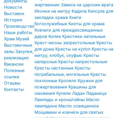
документы
жертвенник
Завеса на царские врата
Новости
Иконки на митру
Кадила
Капсула для
Выставки
закладки храма
Книги
История
богослужебные
Киоты для храма
Производство
Ковчеги для преждеосвященных
Наши работы
даров
Копие
Крестики нательные
Храм
Музей
Крест-иконы запрестольные
Кресты
Выставочные
для дома
Кресты на купол
Кресты на
залы
Закупки,
митру, клобук, скуфью
Кресты
реализация
наперсные
Кресты напрестольные
Вакансии
Кресты настенные
Кресты
Полезные
погребальные, могильные
Кресты
ссылки
поклонные
Кропило
Кружки для
Отзывы
пожертвования
Кувшины для
Контакты
омовения
Купели
Ладан
Ладаница
Лампады и кронштейны
Масло
лампадное
Масло освященное
Мощевики и ковчеги для святых