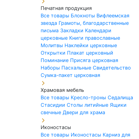
Печатная продукция
Все товары
Блокноты
Вифлеемская
звезда
Грамоты, благодарственные
письма
Закладки
Календари
церковные
Книги православные
Молитвы
Наклейки церковные
Открытки
Плакат церковный
Поминание
Присяга церковная
Наборы Пасхальные
Свидетельство
Сумка-пакет церковная
Храмовая мебель
Все товары
Кресло-троны
Седалища
Стасидии
Столы литийные
Ящики
свечные
Двери для храма
Иконостасы
Все товары
Иконостасы
Карниз для