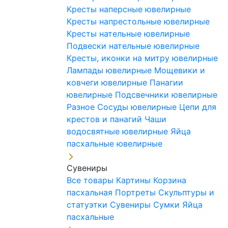
Кресты наперсные ювелирные
Кресты напрестольные ювелирные
Кресты нательные ювелирные
Подвески нательные ювелирные
Кресты, иконки на митру ювелирные
Лампады ювелирные
Мощевики и
ковчеги ювелирные
Панагии
ювелирные
Подсвечники ювелирные
Разное
Сосуды ювелирные
Цепи для
крестов и панагий
Чаши
водосвятные ювелирные
Яйца
пасхальные ювелирные
Сувениры
Все товары
Картины
Корзина
пасхальная
Портреты
Скульптуры и
статуэтки
Сувениры
Сумки
Яйца
пасхальные