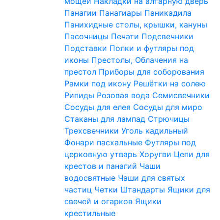
мощей
Накладки на алтарную дверь
Панагии
Панагиары
Паникадила
Панихидные столы, крышки, кануны
Пасочницы
Печати
Подсвечники
Подставки
Полки и футляры под
иконы
Престолы, Облачения на
престол
Приборы для соборования
Рамки под икону
Решётки на солею
Рипиды
Розовая вода
Семисвечники
Сосуды для елея
Сосуды для миро
Стаканы для лампад
Стрючицы
Трехсвечники
Уголь кадильный
Фонари пасхальные
Футляры под
церковную утварь
Хоругви
Цепи для
крестов и панагий
Чаши
водосвятные
Чаши для святых
частиц
Четки
Штандарты
Ящики для
свечей и огарков
Ящики
крестильные