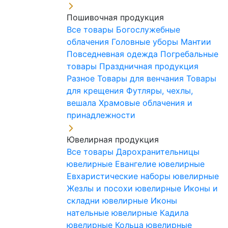
Пошивочная продукция
Все товары
Богослужебные
облачения
Головные уборы
Мантии
Повседневная одежда
Погребальные
товары
Праздничная продукция
Разное
Товары для венчания
Товары
для крещения
Футляры, чехлы,
вешала
Храмовые облачения и
принадлежности
Ювелирная продукция
Все товары
Дарохранительницы
ювелирные
Евангелие ювелирные
Евхаристические наборы ювелирные
Жезлы и посохи ювелирные
Иконы и
складни ювелирные
Иконы
нательные ювелирные
Кадила
ювелирные
Кольца ювелирные