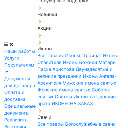
Популярные подборки
Новинки
Акции
Иконы
Наши работы
Все товары
Иконы "Троица"
Иконы
Услуги
Спасителя
Иконы Божией Матери
Покупателям
Пасха Христова
Двунадесятые и
великие праздники
Иконы Ангела-
Документы
Хранителя
Мужские имена святых
для договора
Женские имена святых
Соборы
Оплата и
святых
Святцы
Иконы на Царские
доставка
врата
ИКОНЫ НА ЗАКАЗ
Официальные
документы
Свечи
Реквизиты
Все товары
Богослужебные свечи
Выставки