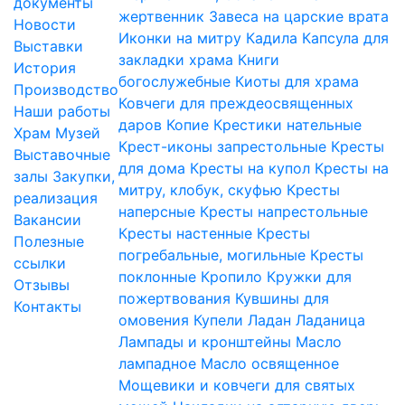
документы
жертвенник
Завеса на царские врата
Новости
Иконки на митру
Кадила
Капсула для
Выставки
закладки храма
Книги
История
богослужебные
Киоты для храма
Производство
Ковчеги для преждеосвященных
Наши работы
даров
Копие
Крестики нательные
Храм
Музей
Крест-иконы запрестольные
Кресты
Выставочные
для дома
Кресты на купол
Кресты на
залы
Закупки,
митру, клобук, скуфью
Кресты
реализация
наперсные
Кресты напрестольные
Вакансии
Кресты настенные
Кресты
Полезные
погребальные, могильные
Кресты
ссылки
поклонные
Кропило
Кружки для
Отзывы
пожертвования
Кувшины для
Контакты
омовения
Купели
Ладан
Ладаница
Лампады и кронштейны
Масло
лампадное
Масло освященное
Мощевики и ковчеги для святых