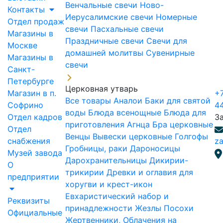
Венчальные свечи
Ново-
Контакты
Иерусалимские свечи
Номерные
Отдел продаж
свечи
Пасхальные свечи
Магазины в
Праздничные свечи
Свечи для
Москве
домашней молитвы
Сувенирные
Магазины в
свечи
Санкт-
Петербурге
Церковная утварь
Магазин в п.
+7
Все товары
Аналои
Баки для святой
Софрино
4
воды
Блюда всенощные
Блюда для
Отдел кадров
З
приготовления Агнца
Бра церковные
Отдел
Венцы
Вывески церковные
Голгофы
снабжения
za
Гробницы, раки
Дароносицы
Музей завода
Дарохранительницы
Дикирии-
О
трикирии
Древки и оглавия для
предприятии
хоругви и крест-икон
Евхаристический набор и
Реквизиты
принадлежности
Жезлы Посохи
Официальные
Жертвенники, Облачения на