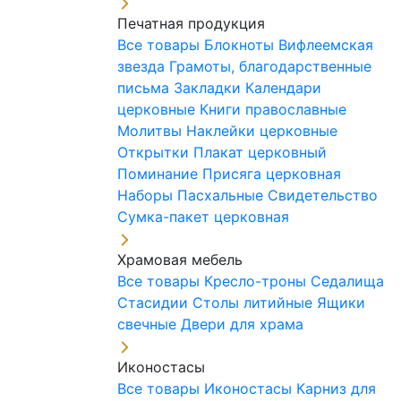
Печатная продукция
Все товары
Блокноты
Вифлеемская
звезда
Грамоты, благодарственные
письма
Закладки
Календари
церковные
Книги православные
Молитвы
Наклейки церковные
Открытки
Плакат церковный
Поминание
Присяга церковная
Наборы Пасхальные
Свидетельство
Сумка-пакет церковная
Храмовая мебель
Все товары
Кресло-троны
Седалища
Стасидии
Столы литийные
Ящики
свечные
Двери для храма
Иконостасы
Все товары
Иконостасы
Карниз для