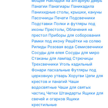
мощей
Накладки на алтарную дверь
Панагии
Панагиары
Паникадила
Панихидные столы, крышки, кануны
Пасочницы
Печати
Подсвечники
Подставки
Полки и футляры под
иконы
Престолы, Облачения на
престол
Приборы для соборования
Рамки под икону
Решётки на солею
Рипиды
Розовая вода
Семисвечники
Сосуды для елея
Сосуды для миро
Стаканы для лампад
Стрючицы
Трехсвечники
Уголь кадильный
Фонари пасхальные
Футляры под
церковную утварь
Хоругви
Цепи для
крестов и панагий
Чаши
водосвятные
Чаши для святых
частиц
Четки
Штандарты
Ящики для
свечей и огарков
Ящики
крестильные