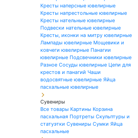
Кресты наперсные ювелирные
Кресты напрестольные ювелирные
Кресты нательные ювелирные
Подвески нательные ювелирные
Кресты, иконки на митру ювелирные
Лампады ювелирные
Мощевики и
ковчеги ювелирные
Панагии
ювелирные
Подсвечники ювелирные
Разное
Сосуды ювелирные
Цепи для
крестов и панагий
Чаши
водосвятные ювелирные
Яйца
пасхальные ювелирные
Сувениры
Все товары
Картины
Корзина
пасхальная
Портреты
Скульптуры и
статуэтки
Сувениры
Сумки
Яйца
пасхальные